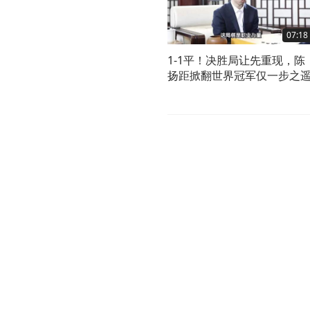
07:18
1-1平！决胜局让先重现，陈
扬距掀翻世界冠军仅一步之