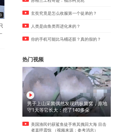
苏格兰工程奇迹：福尔柯克轮
玄奘究竟是怎么收服第一个徒弟的？
3
07:31
01:28
只
0胜4负却获救命外卡！卞相壹
角部死活：占据二一眼位要
人类是由鱼类而进化来的？
行
若在农心杯连胜，能否一战封
和粘，使黑棋成功做出两只
神？
眼
你的手机可能比马桶还脏？真的假的？
热门视频
男子上山采菌偶然发现鸡枞菌窝，原地
守1天等它长大：挖了140多朵
美国渔民钓获鲨鱼徒手将其拽回大海 目击
者直呼震惊 （视频来源：参考消息）