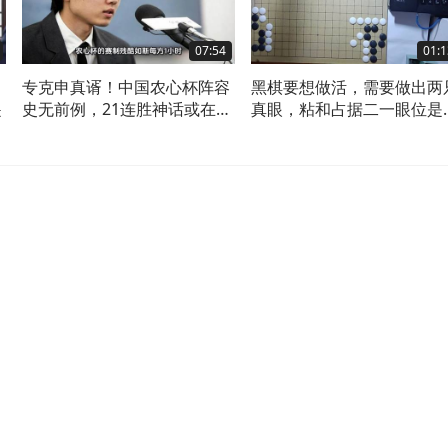
07:54
01:1
专克申真谞！中国农心杯阵容
黑棋要想做活，需要做出两
遥
史无前例，21连胜神话或在北
真眼，粘和占据二一眼位是
京终结？
棋要点