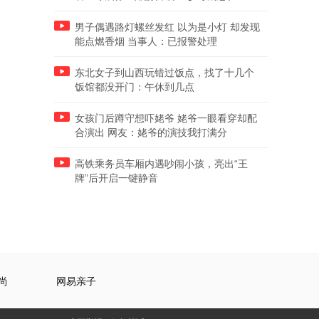
男子偶遇路灯螺丝发红 以为是小灯 却发现
能点燃香烟 当事人：已报警处理
东北女子到山西玩错过饭点，找了十几个
饭馆都没开门：午休到几点
女孩门后蹲守想吓姥爷 姥爷一眼看穿却配
合演出 网友：姥爷的演技我打满分
高铁乘务员车厢内遇吵闹小孩，亮出“王
牌”后开启一键静音
尚
网易亲子