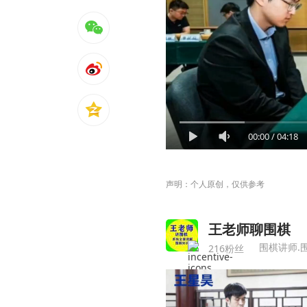
00:00
/
04:18
声明：个人原创，仅供参考
王老师聊围棋
围棋讲师.
216粉丝