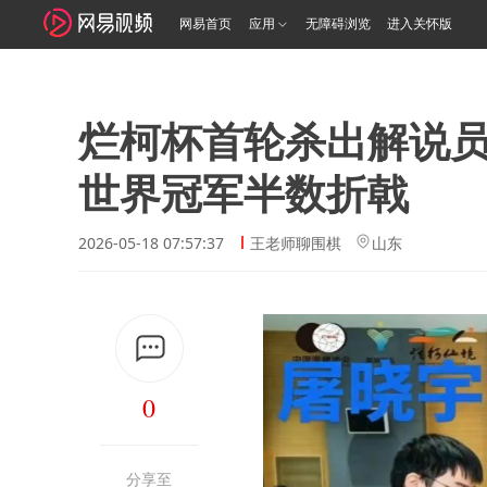
网易首页
应用
无障碍浏览
进入关怀版
烂柯杯首轮杀出解说员
世界冠军半数折戟
2026-05-18 07:57:37
王老师聊围棋
山东
0
分享至