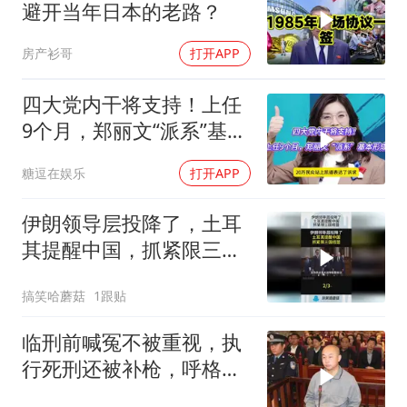
避开当年日本的老路？
房产衫哥
打开APP
四大党内干将支持！上任
9个月，郑丽文“派系”基本
形成
糖逗在娱乐
打开APP
伊朗领导层投降了，土耳
其提醒中国，抓紧限三国
结盟！
搞笑哈蘑菇
1跟贴
临刑前喊冤不被重视，执
行死刑还被补枪，呼格吉
勒图被捕后的62天