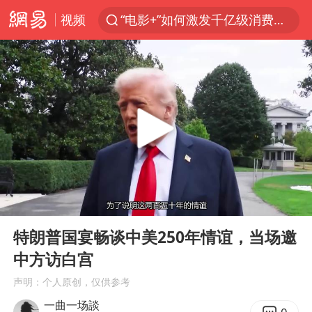
视频
“电影+”如何激发千亿级消费新活力？
秘鲁和墨西哥宣布恢复外交关系
沙特土耳其巴基斯坦签署共同防务协议
中医教你一招提升气血
全球首个长时储能一体化产业园量产
四川宜宾市高县4.9级地震致1人死亡
胜宏科技：股票交易异常波动
00:00
12:01
中巨芯：上半年归母净利润1405.77万元
Play
Ent
full
美股存储板块集体大跌
特朗普国宴畅谈中美250年情谊，当场邀
中方访白宫
U17国足点球大战淘汰河床晋级决赛
声明：个人原创，仅供参考
百花奖开幕式
一曲一场談