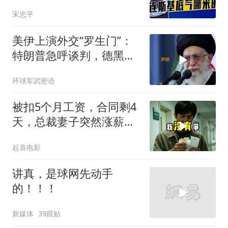
内道出乌军真相
宋忠平
美伊上演外交“罗生门”：
特朗普急呼谈判，德黑兰
坚称“没这回事”
环球军武密语
被扣5个月工资，合同剩4
天，总裁妻子突然涨薪续
签，我递辞呈她慌了
起喜电影
讲真，是球网先动手
的！！！
新媒体
39跟贴