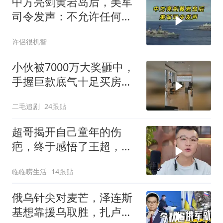
中方亮剑黄岩岛后，美军
司令发声：不允许任何国
家主宰印太
许侶很机智
小伙被7000万大奖砸中，
手握巨款底气十足买房不
问价！
二毛追剧
24跟贴
超哥揭开自己童年的伤
疤，终于感悟了王超，他
决定接妈妈回来养老
临临唠生活
14跟贴
俄乌针尖对麦芒，泽连斯
基想靠援乌取胜，扎卢日