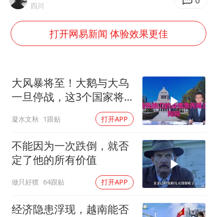
38岁演员求职万岁山NPC成功
0
四川
老中医：立秋后养心是关键
打开网易新闻 体验效果更佳
国防部：中国军队坚决反制任何闹海挑衅图谋
我国外贸延续良好增长态势
东航：国内客票提前14天免费退改
大风暴将至！大鹅与大乌
欧阳娜娜窦靖童好搭
一旦停战，这3个国家将
直接迎来灭国崩盘
夯实基础开新局
凝水文秋
1跟贴
打开APP
不能因为一次跌倒，就否
定了他的所有价值
做只好猹
64跟贴
打开APP
经济隐患浮现，越南能否