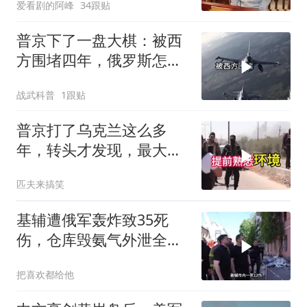
爱看剧的阿峰
34跟贴
普京下了一盘大棋：被西
方围堵四年，俄罗斯怎么
反倒打出了国运翻盘？
战武科普
1跟贴
普京打了乌克兰这么多
年，转头才发现，最大的
威胁在土耳其身上
匹夫来搞笑
基辅遭俄军轰炸致35死
伤，仓库毁氨气外泄全城
警报
把喜欢都给他