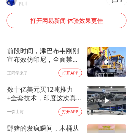
《龙餐馆》 冲奖
3
四川
暑期研学游升温 在旅途中增长知识
打开网易新闻 体验效果更佳
国足U17与阿森纳决赛取消 并列冠军
猫咪过火把节被抹成黑猫
宝妈给四胞胎取名平安喜乐
前段时间，津巴布韦刚刚
构建更高水平的全民健身公共服务体系
宣布效仿印尼，全面禁止
原矿出口
BLG经理辟谣Bin离队
王同学来了
打开APP
总书记点赞的非遗苗绣焕发新生机
数十亿美元买12吨推力
+全套技术，印度这次真
要搞定航发
一饮山河
打开APP
野猪的发疯瞬间，木桶从