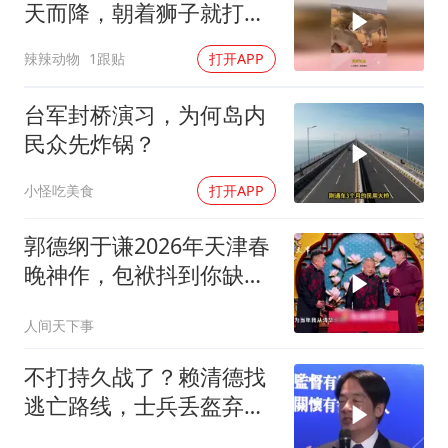
天而降，朝着狮子就打去
知道自己玩大了
辣辣动物
1跟贴
打开APP
台军封桥演习，为何岛内
民众先炸锅？
小怪吃美食
打开APP
郭德纲于谦2026年天津春
晚神作，包袱抖到你缺氧
笑到肚子疼！
人间天下事
不打持久战了？赖清德找
逃亡路线，士兵丢盔弃
甲，解放军对其更名