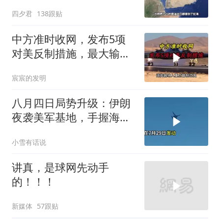
了？
四夕君
138跟贴
中方准时收网，发布5项
对美反制措施，最大输家
已浮现
宸宸的发明
八月四日局势升级：伊朗
夜袭美军基地，手握海峡
筹码提出3000亿诉求
小雪有话说
讲真，是球网先动手
的！！！
新媒体
57跟贴