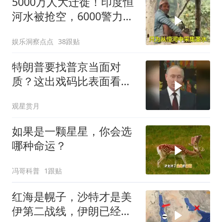
5000万人大迁徙！印度恒
河水被抢空，6000警力全
员戒备！
娱乐洞察点点
38跟贴
特朗普要找普京当面对
质？这出戏码比表面看起
来复杂得多
观星赏月
如果是一颗星星，你会选
哪种命运？
冯哥科普
1跟贴
红海是幌子，沙特才是美
伊第二战线，伊朗已经输