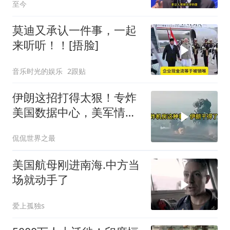
至今
莫迪又承认一件事，一起
来听听！！[捂脸]
音乐时光的娱乐
2跟贴
伊朗这招打得太狠！专炸
美国数据中心，美军情报
系统直接瘫痪，比封海峡
侃侃世界之最
还致命
美国航母刚进南海.中方当
场就动手了
爱上孤独s