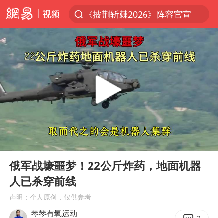
视频
《披荆斩棘2026》阵容官宣
夏日经济乘热而上 消费市场向新而行
于东来回应胖东来近25年老店年底关闭
以拒绝“和平委员会”的加沙和平计划
浙江省甬江发生2026年第1号洪水
全球最大级别运输船通过长江大桥
白海豚北上或致京津冀暴雨
00:00
05:18
上海全力守护市民“菜篮子”
Play
Ent
full
上门女婿出轨女邻居多年被判重婚罪
俄军战壕噩梦！22公斤炸药，地面机器
人已杀穿前线
香港刷新1884年以来最高气温纪录
声明：个人原创，仅供参考
美将每月供乌爱国者拦截导弹
琴琴有氧运动