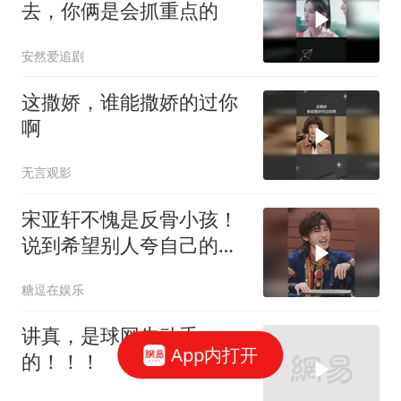
去，你俩是会抓重点的
安然爱追剧
这撒娇，谁能撒娇的过你
啊
无言观影
宋亚轩不愧是反骨小孩！
说到希望别人夸自己的优
点，不料一开口笑翻全场
糖逗在娱乐
讲真，是球网先动手
App内打开
的！！！