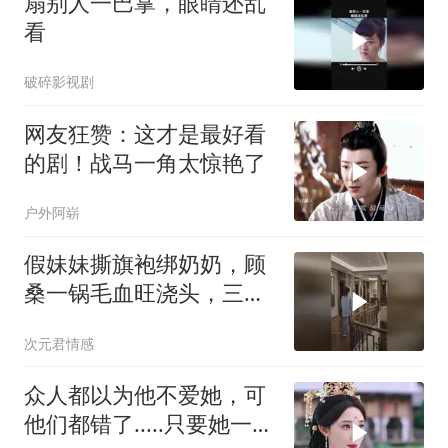
扇别人一巴掌，眼睛还乱
看
破碎影视剧
网友狂赞：这才是最好看
的剧！战马一角太惊艳了
户外阿崭
假妹妹撕旗袍绑奶奶，顾
桑一锅毛血旺浇头，三个
哥哥仍偏心
次元君情感
众人都以为他不爱她，可
他们都错了.....只要她一开