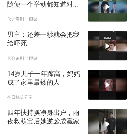
随便一个举动都知道对方
的意思
伙计看剧
1跟贴
男主：还差一秒就会把我
给吓死
长歌追剧
1跟贴
14岁儿子一年蹿高，妈妈
成了家里最矮的人
今日搞笑分享
四年扶持换净身出户，雨
夜救萌宝后她逆袭成赢家