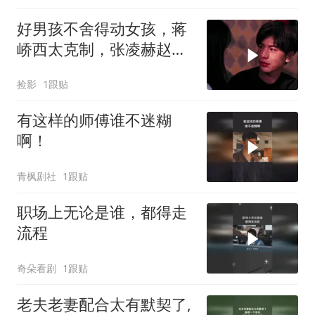
好男孩不舍得动女孩，蒋
峤西太克制，张凌赫赵今
麦演绎纯爱
捡影
1跟贴
有这样的师傅谁不迷糊
啊！
青枫剧社
1跟贴
职场上无论是谁，都得走
流程
奇朵看剧
1跟贴
老夫老妻配合太有默契了,