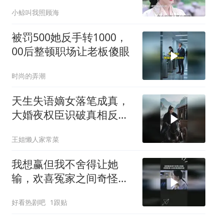
口，哪
小鲸叫我照顾海
被罚500她反手转1000，
00后整顿职场让老板傻眼
时尚的弄潮
天生失语嫡女落笔成真，
大婚夜权臣识破真相反将
她宠上天
王姐懒人家常菜
我想赢但我不舍得让她
输，欢喜冤家之间奇怪的
胜负欲
好看热剧吧
1跟贴