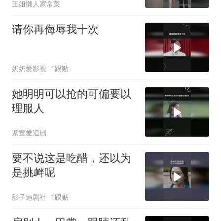
王姐懒人家常菜
请你再侮辱我十次
奶奶爱影视
1跟贴
她明明可以抢的可偏要以
理服人
紫萱爱追剧
要不说这是吃醋，还以为
是挑衅呢
影子追剧社
1跟贴