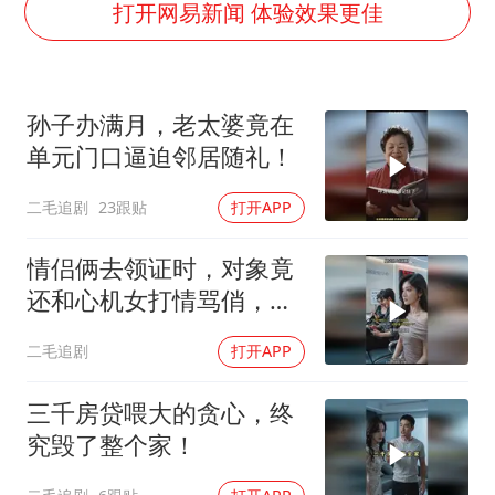
台湾海峡南口北上船舶实施交通管制
打开网易新闻 体验效果更佳
向鹏0-3不敌张本智和
四川宜宾地震网友称睡觉被摇醒
孙子办满月，老太婆竟在
DeepSeek投资宇树科技意味什么
单元门口逼迫邻居随礼！
今日立秋你咬秋了吗
二毛追剧
23跟贴
打开APP
公司“上四休三”但要降薪1000元
东方之约 相约未来
情侣俩去领证时，对象竟
还和心机女打情骂俏，女
孩直接不结了！
二毛追剧
打开APP
三千房贷喂大的贪心，终
究毁了整个家！