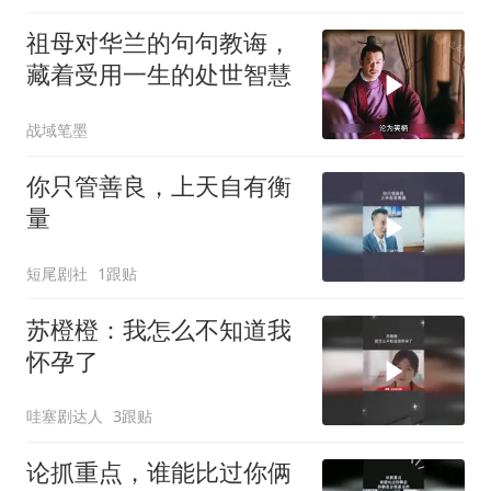
祖母对华兰的句句教诲，
藏着受用一生的处世智慧
战域笔墨
你只管善良，上天自有衡
量
短尾剧社
1跟贴
苏橙橙：我怎么不知道我
怀孕了
哇塞剧达人
3跟贴
论抓重点，谁能比过你俩