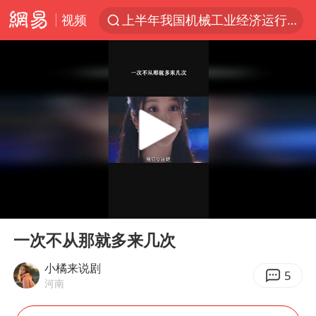
视频
上半年我国机械工业经济运行稳中有进
国防部回应日本试射“战斧”导弹
泰国枪击案凶手先杀祖父母后行凶
A股三大股指收涨
台风“白海豚”体型变大！环流面积接近13个浙江那么大
泰国校园枪击案死亡人数升至7人
江苏发布台风蓝色预警
00:00
00:23
宇树科技中一签需缴款7.54万元
Play
Ent
full
“立秋的第一杯奶茶”又爆单了
一次不从那就多来几次
中国军队坚决反制任何闹海图谋
小橘来说剧
5
河南
女子开一天一夜空调后二氧化碳中毒