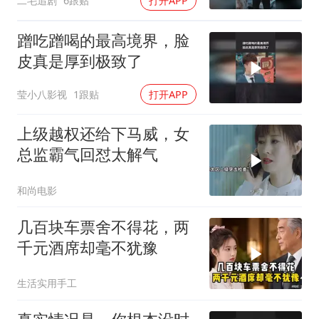
二毛追剧
6跟贴
打开APP
蹭吃蹭喝的最高境界，脸
皮真是厚到极致了
莹小八影视
1跟贴
打开APP
上级越权还给下马威，女
总监霸气回怼太解气
和尚电影
几百块车票舍不得花，两
千元酒席却毫不犹豫
生活实用手工