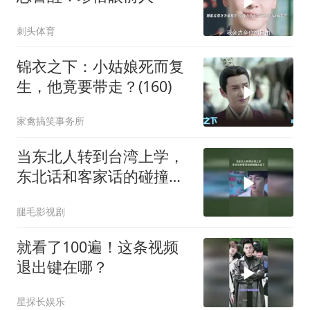
刺头体育
锦衣之下：小姑娘死而复
生，他竟要带走？(160)
家禽搞笑事务所
当东北人转到台湾上学，
东北话和客家话的碰撞太
逗了
腿毛影视剧
就看了100遍！这条视频
退出键在哪？
星探长娱乐