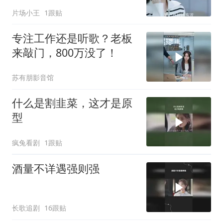
的孙女
片场小王
1跟贴
专注工作还是听歌？老板
来敲门，800万没了！
苏有朋影音馆
什么是割韭菜，这才是原
型
疯兔看剧
1跟贴
酒量不详遇强则强
长歌追剧
16跟贴