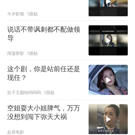
今夕影视
1跟贴
说话不带讽刺都不配做领
导
闯荡剪影
1跟贴
这个剧，你是站前任还是
现任？
肚子又圆啦呜呜呜
1跟贴
空姐耍大小姐脾气，万万
没想到闯下弥天大祸
起喜电影