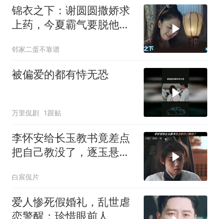
锦衣之下：谢圆圆撒娇求
上药，今夏霸气要脱他裤
子！(174)
邻家二蛋不靠谱
被偏爱的都有恃无恐
万里侃剧
1跟贴
李怀安给长玉教书竟差点
把自己教没了，逐玉悬念
拉满
白宸侃片
爱人惨死假婚礼，乱世虐
恋警醒：珍惜眼前人