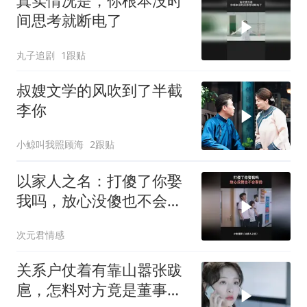
真实情况是，你根本没时
间思考就断电了
丸子追剧
1跟贴
叔嫂文学的风吹到了半截
李你
小鲸叫我照顾海
2跟贴
以家人之名：打傻了你娶
我吗，放心没傻也不会娶
的
次元君情感
关系户仗着有靠山嚣张跋
扈，怎料对方竟是董事长