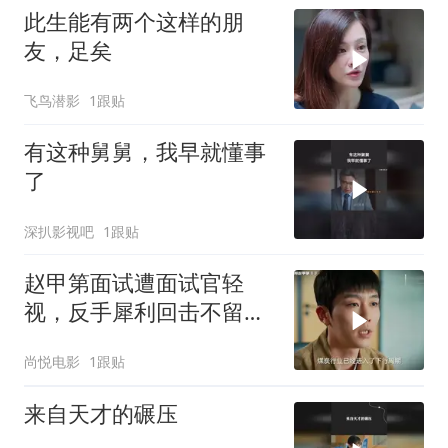
此生能有两个这样的朋
友，足矣
飞鸟潜影
1跟贴
有这种舅舅，我早就懂事
了
深扒影视吧
1跟贴
赵甲第面试遭面试官轻
视，反手犀利回击不留情
面，面试官被说得哑口无
尚悦电影
1跟贴
言
来自天才的碾压