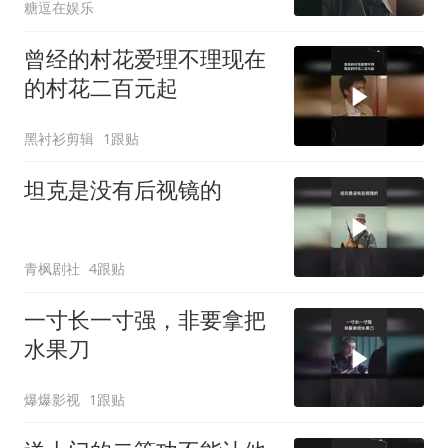
糖逗在娱乐
曾经的村花爱理不理现在
的村花二百元起
黑衬衫剪辑
1跟贴
坦克是没有后视镜的
青枫剧社
4跟贴
一寸长一寸强，非要拿把
水果刀
爆爆影视
1跟贴