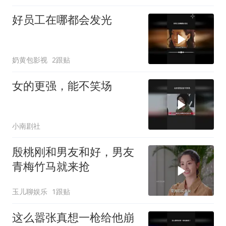
好员工在哪都会发光
奶黄包影视
2跟贴
女的更强，能不笑场
小南剧社
殷桃刚和男友和好，男友
青梅竹马就来抢
玉儿聊娱乐
1跟贴
这么嚣张真想一枪给他崩