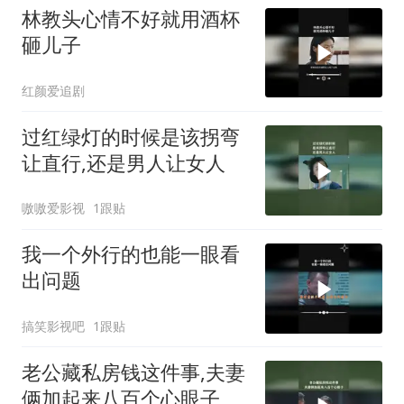
林教头心情不好就用酒杯
砸儿子
红颜爱追剧
过红绿灯的时候是该拐弯
让直行,还是男人让女人
嗷嗷爱影视
1跟贴
我一个外行的也能一眼看
出问题
搞笑影视吧
1跟贴
老公藏私房钱这件事,夫妻
俩加起来八百个心眼子