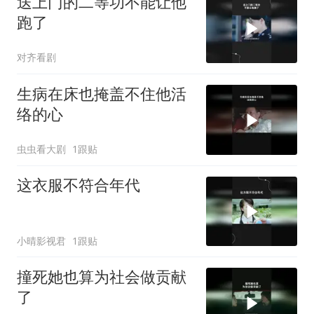
送上门的二等功不能让他
跑了
对齐看剧
生病在床也掩盖不住他活
络的心
虫虫看大剧
1跟贴
这衣服不符合年代
小晴影视君
1跟贴
撞死她也算为社会做贡献
了