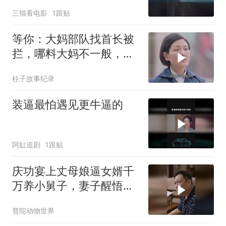
了
三猫看电影
1跟贴
等你：大妈部队找首长被
拦，哪料大妈不一般，首
长一来直接叫小名
柱子故事纪录
装逼最怕遇见更牛逼的
阿缸追剧
1跟贴
庆功宴上丈母娘逼女婿千
万养小舅子，妻子醒悟后
斩断帮扶
普陀动物世界