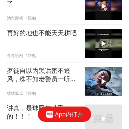
了
池鱼影视
1跟贴
再好的地也不能天天耕吧
冬冬说剧
1跟贴
歹徒自以为黑话密不透
风，殊不知老警员一听便
识破玄机
猛猛呱瓜
1跟贴
讲真，是球网先动手
App内打开
的！！！