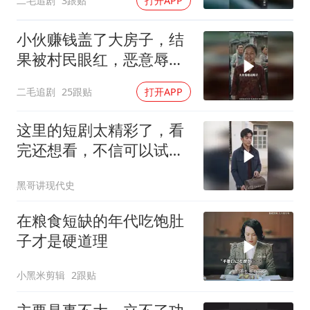
二毛追剧
3跟贴
打开APP
小伙赚钱盖了大房子，结
果被村民眼红，恶意辱
骂！
二毛追剧
25跟贴
打开APP
这里的短剧太精彩了，看
完还想看，不信可以试
试！
黑哥讲现代史
在粮食短缺的年代吃饱肚
子才是硬道理
小黑米剪辑
2跟贴