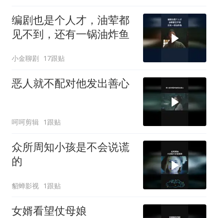
编剧也是个人才，油荤都
见不到，还有一锅油炸鱼
小金聊剧
17跟贴
恶人就不配对他发出善心
呵呵剪辑
1跟贴
众所周知小孩是不会说谎
的
貂蝉影视
1跟贴
女婿看望仗母娘