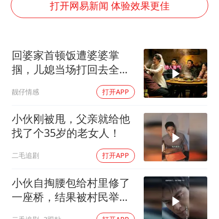
27岁女子成组织卖淫集团主犯被通缉
打开网易新闻 体验效果更佳
“China Cool”成海外热词
房主任回应争议
回婆家首顿饭遭婆婆掌
把党建设得更加坚强有力
掴，儿媳当场打回去全家
宇树科技王兴兴身家有望超200亿元
惊呆
靓仔情感
打开APP
中国养老床位“三连降”
哪吒汽车南宁工厂设备降价20%拍卖
小伙刚被甩，父亲就给他
奋进开新局 实干挑大梁
找了个35岁的老女人！
二毛追剧
打开APP
小伙自掏腰包给村里修了
一座桥，结果被村民举报
违建！