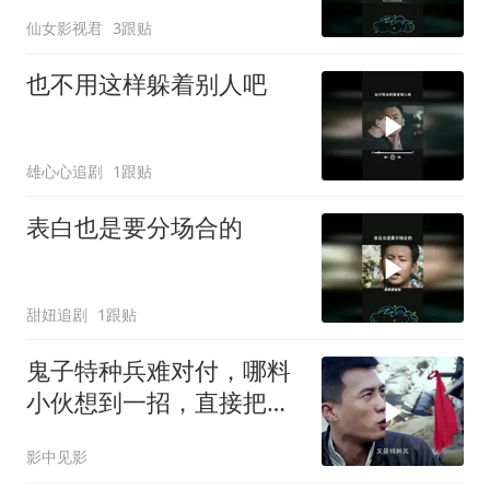
仙女影视君
3跟贴
也不用这样躲着别人吧
雄心心追剧
1跟贴
表白也是要分场合的
甜妞追剧
1跟贴
鬼子特种兵难对付，哪料
小伙想到一招，直接把特
种兵打惨
影中见影