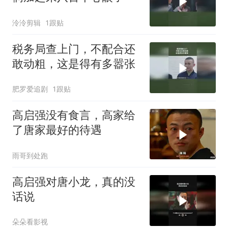
泠泠剪辑
1跟贴
税务局查上门，不配合还
敢动粗，这是得有多嚣张
肥罗爱追剧
1跟贴
高启强没有食言，高家给
了唐家最好的待遇
雨哥到处跑
高启强对唐小龙，真的没
话说
朵朵看影视