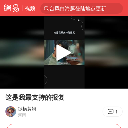
视频
台风白海豚登陆地点更新
以“新”破局 首发经济点亮城市消费活力
台风白海豚进入48小时警戒线
中方回应是否在太平洋海底开采稀土
台风白海豚影响中国已成定局
佛得角门将亮相智利俱乐部主场
看守所辅警收受10万获刑1年
00:00
00:25
陈熠叫医疗暂停被驳回 带伤遭逆转
Play
Ent
full
多地要求领导干部带头休假
这是我最支持的报复
U17国足1分钟轰2球
纵横剪辑
1
河南
今年已有4位周星驰电影配角去世