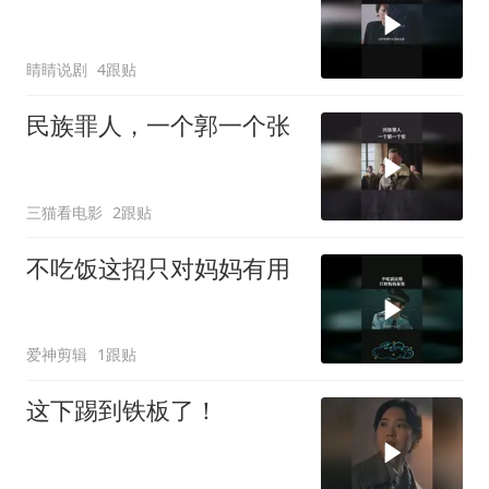
睛睛说剧
4跟贴
民族罪人，一个郭一个张
三猫看电影
2跟贴
不吃饭这招只对妈妈有用
爱神剪辑
1跟贴
这下踢到铁板了！