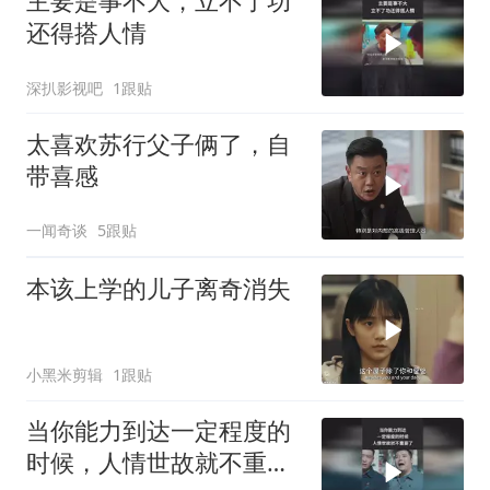
主要是事不大，立不了功
还得搭人情
深扒影视吧
1跟贴
太喜欢苏行父子俩了，自
带喜感
一闻奇谈
5跟贴
本该上学的儿子离奇消失
小黑米剪辑
1跟贴
当你能力到达一定程度的
时候，人情世故就不重要