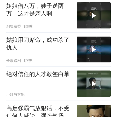
姐姐借八万，嫂子送两
万，这才是亲人啊
剧集联盟
1跟贴
姑娘用刀赌命，成功杀了
仇人
长歌追剧
1跟贴
绝对信任的人才敢签白单
小叮当剪辑
高启强霸气放狠话，不受
任何人威胁，强势气场震