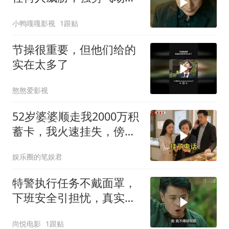
撼全场
小鸭嘎嘎影视
1跟贴
节操很重要，但他们给的
实在太多了
憨憨爱影视
52岁婆婆顺走我2000万积
蓄卡，我火速挂失，傍晚
她在金店付款失败，老公
娱乐圈的笔娱君
接完电话脸色惨白
特警执行任务不戴面罩，
下班安全引担忧，真实情
况是这样
尚悦电影
1跟贴