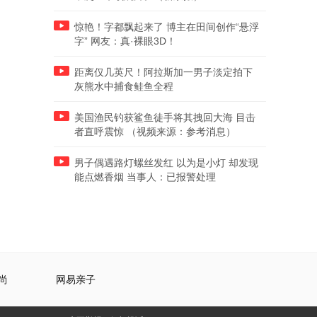
惊艳！字都飘起来了 博主在田间创作“悬浮
字” 网友：真·裸眼3D！
距离仅几英尺！阿拉斯加一男子淡定拍下
灰熊水中捕食鲑鱼全程
美国渔民钓获鲨鱼徒手将其拽回大海 目击
者直呼震惊 （视频来源：参考消息）
男子偶遇路灯螺丝发红 以为是小灯 却发现
能点燃香烟 当事人：已报警处理
尚
网易亲子