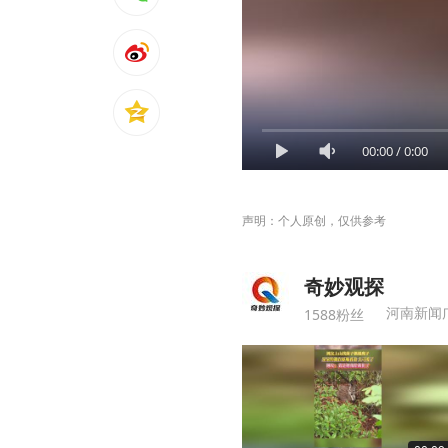
00:00
/
0:00
声明：个人原创，仅供参考
奇妙观探
河南新闻
1588粉丝