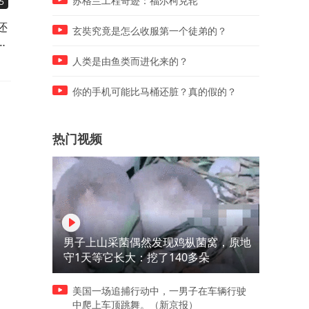
苏格兰工程奇迹：福尔柯克轮
5
00:15
00:40
还
建行恩施分行试点午休90分
这个小孩子在这边洗澡干啥
玄奘究竟是怎么收服第一个徒弟的？
年
钟，“午间全面暂停人工柜面
呢？
服务”
人类是由鱼类而进化来的？
你的手机可能比马桶还脏？真的假的？
热门视频
男子上山采菌偶然发现鸡枞菌窝，原地
守1天等它长大：挖了140多朵
美国一场追捕行动中，一男子在车辆行驶
中爬上车顶跳舞。（新京报）