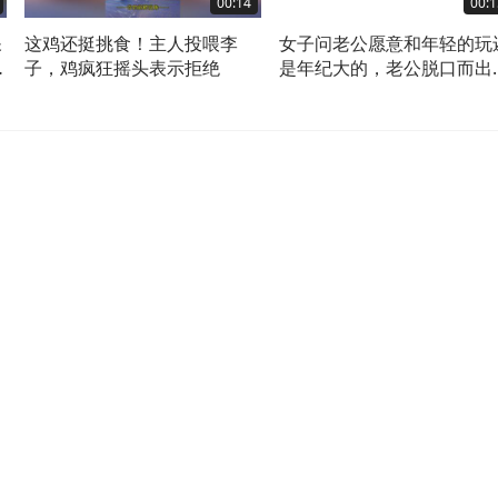
00:14
00:1
呆
这鸡还挺挑食！主人投喂李
女子问老公愿意和年轻的玩
子，鸡疯狂摇头表示拒绝
是年纪大的，老公脱口而出
轻的，没想到是让他带女儿
玩。