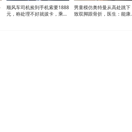
牛
顺风车司机捡到手机索要1888
男童模仿奥特曼从高处跳下
狗
元，称处理不好就拔卡，乘客
致双脚跟骨折，医生：能康
准备起诉
但需时间