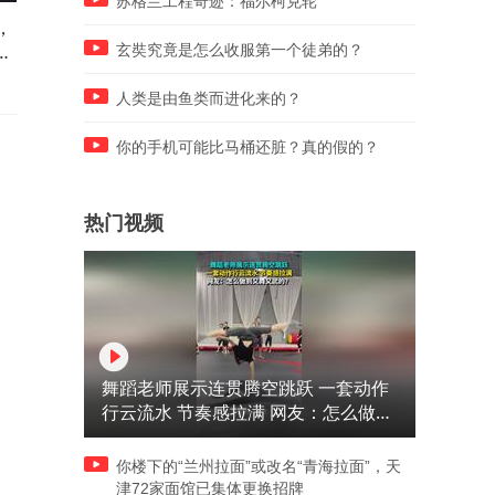
苏格兰工程奇迹：福尔柯克轮
，
百胜中国12亿美元买断必胜
惊险！男孩不慎头部卡进医
复
客，无须再向美国百胜支付特
座椅扶手处，实拍消防拆椅
玄奘究竟是怎么收服第一个徒弟的？
许经营费
援
人类是由鱼类而进化来的？
你的手机可能比马桶还脏？真的假的？
热门视频
舞蹈老师展示连贯腾空跳跃 一套动作
行云流水 节奏感拉满 网友：怎么做到
又舞又武的？
你楼下的“兰州拉面”或改名“青海拉面”，天
津72家面馆已集体更换招牌