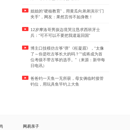
姐姐的“硬核教育”，用黄瓜向弟弟演示“门
夹手”，网友：果然言传不如身教！
12岁摩洛哥男孩边境哭泣恳求西班牙士
兵：“可不可以不要把我遣返回国”
博主口技模仿古筝“弹”《枉凝眉》，“太像
了～你是吃古筝长大的吗？”“或将成为首
位考级不带古筝的选手。”（来源：新华每
日电讯）
爸爸钓一天鱼一无所获，母女俩临时接管
钓位，用玩具鱼竿钓上大鱼
尚
网易亲子