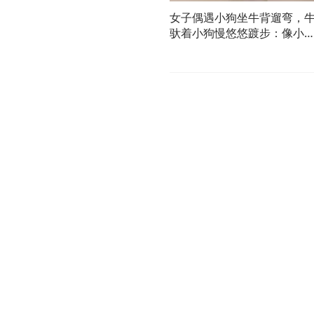
女子偶遇小狗坐牛背遛弯，
驮着小狗慢悠悠踱步：像小
国王