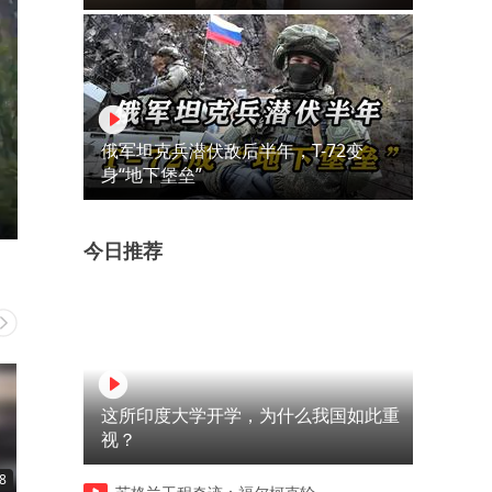
俄军坦克兵潜伏敌后半年，T-72变
身“地下堡垒”
今日推荐
这所印度大学开学，为什么我国如此重
视？
8
00:08
00:09