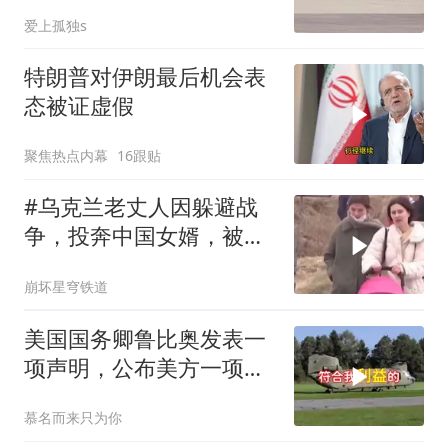
在了风口浪尖
爱上孤独s
特朗普对伊朗最后机会表
态被证虚假
聚焦热点内幕
16跟贴
#乌克兰老丈人因躲避战
争，投奔中国女婿，被眼
前城市繁荣震惊
崩坏星穹铁道
美国国务卿鲁比奥发表一
项声明，公布美方一项重
要决定
慕名而来只为你