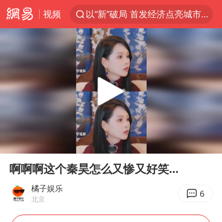
视频
以“新”破局 首发经济点亮城市消费活力
台风白海豚进入48小时警戒线
中方回应是否在太平洋海底开采稀土
台风白海豚影响中国已成定局
佛得角门将亮相智利俱乐部主场
U17国足1分钟轰2球
五粮液渠道价一箱上涨近百元
00:00
01:25
宇树科技发行价格150.80元/股
Play
Ent
full
法国将禁止“未经同意的电话营销”
啊啊啊这个秦昊怎么又惨又好笑…
宇树科技王兴兴身家有望超200亿元
橘子娱乐
6
北京
泰国一女公务员妆容引争议 本人回应