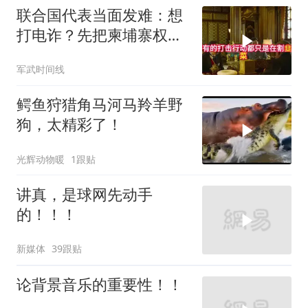
联合国代表当面发难：想
打电诈？先把柬埔寨权贵
的底裤扒了！
军武时间线
鳄鱼狩猎角马河马羚羊野
狗，太精彩了！
光辉动物暖
1跟贴
讲真，是球网先动手
的！！！
新媒体
39跟贴
论背景音乐的重要性！！