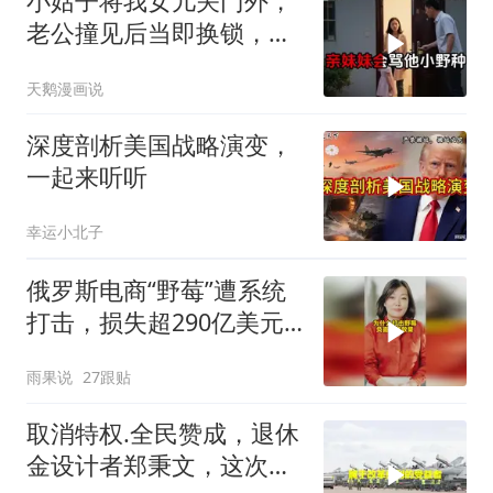
小姑子将我女儿关门外，
老公撞见后当即换锁，将
她行李扔门外
天鹅漫画说
深度剖析美国战略演变，
一起来听听
幸运小北子
俄罗斯电商“野莓”遭系统
打击，损失超290亿美元#
野莓＃殃及池鱼
雨果说
27跟贴
取消特权.全民赞成，退休
金设计者郑秉文，这次站