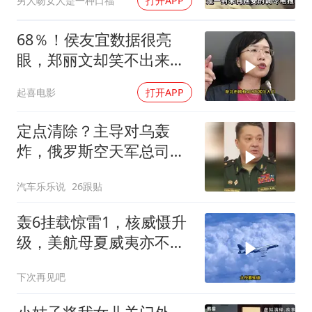
男人吻女人是一种口福
打开APP
68％！侯友宜数据很亮
眼，郑丽文却笑不出来
了，卢秀燕高下立判
起喜电影
打开APP
定点清除？主导对乌轰
炸，俄罗斯空天军总司令
疑在莫斯科最贵餐厅被炸
汽车乐乐说
26跟贴
身亡！
轰6挂载惊雷1，核威慑升
级，美航母夏威夷亦不安
全
下次再见吧