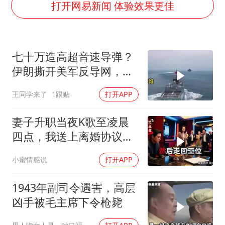
80后女柜员逆袭成4200亿银行副行长
打开网易新闻 体验效果更佳
27岁女子成组织卖淫集团主犯被通缉
吉林一“温度计大楼”读数爆表
七十万造高超音速导弹？
女子利用漏洞0元薅走3000多件家电
伊朗撕开美军反导网，炸
24小时不关空调 电费会更低吗
出中国工业底牌
王同学来了
1跟贴
打开APP
东方甄选被判赔偿江小白30万元
奋进开新局 实干挑大梁
妻子升职当夜K歌至凌晨
四点，我送上离婚协议果
盘，隔天她拦在公司门
小蜜情感说
打开APP
口：我们谈谈
1943年副司令遇害，高层
凶手被毛主席下令枪毙