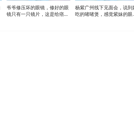
山
爷爷修压坏的眼镜，修好的眼
杨紫广州线下见面会，说到
围
镜只有一只镜片，这是给痞老
吃的啫啫煲，感觉紫妹的眼
板戴的！
都变亮！