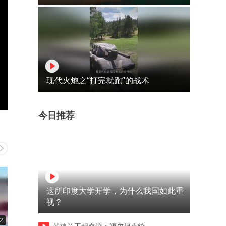
现代火炮之“打完就跑”的战术
今日推荐
这所印度大学开学，为什么我国如此重
视？
2
00:13
00:15