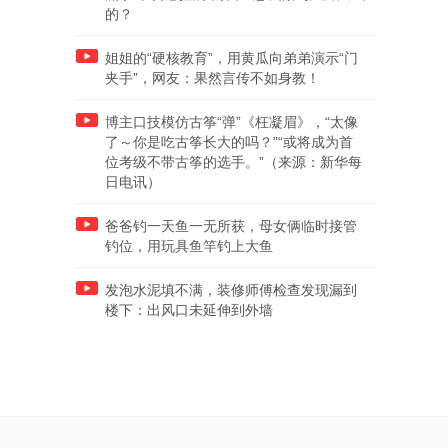
的？
姐姐的“硬核教育”，用黄瓜向弟弟演示“门
夹手”，网友：果然言传不如身教！
博主口技模仿古筝“弹”《枉凝眉》，“太像
了～你是吃古筝长大的吗？”“或将成为首
位考级不带古筝的选手。”（来源：新华每
日电讯）
爸爸钓一天鱼一无所获，母女俩临时接管
钓位，用玩具鱼竿钓上大鱼
发泡水泥填不满，装修师傅检查发现漏到
楼下：出风口未延伸到外墙