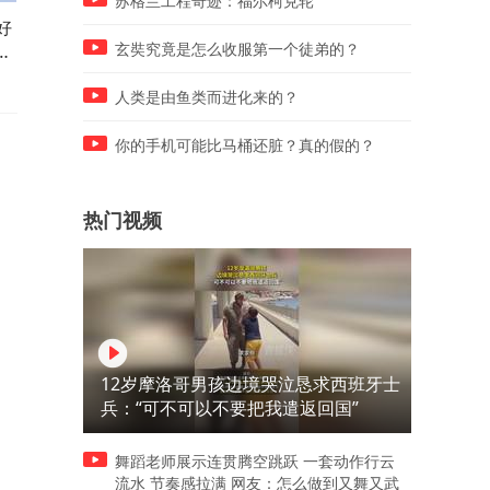
苏格兰工程奇迹：福尔柯克轮
好
修机器的日常，修发动机拍忘
紧张的新手女司机，坐着有
睛
记螺丝位置，老师傅一张纸板
貌的老司机，遇到这种情况
玄奘究竟是怎么收服第一个徒弟的？
搞定！
会让吗！
人类是由鱼类而进化来的？
你的手机可能比马桶还脏？真的假的？
热门视频
12岁摩洛哥男孩边境哭泣恳求西班牙士
兵：“可不可以不要把我遣返回国”
舞蹈老师展示连贯腾空跳跃 一套动作行云
流水 节奏感拉满 网友：怎么做到又舞又武