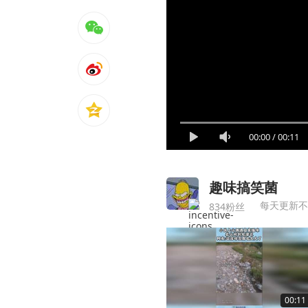
00:00
/
00:11
趣味搞笑菌
每天更新不
834粉丝
00:11