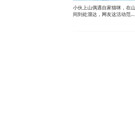
小伙上山偶遇自家猫咪，在
间到处溜达，网友这活动范
也太大了！