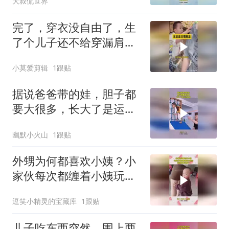
大叔侃世界
完了，穿衣没自由了，生
了个儿子还不给穿漏肩衣
服
小莫爱剪辑
1跟贴
据说爸爸带的娃，胆子都
要大很多，长大了是运动
健将！
幽默小火山
1跟贴
外甥为何都喜欢小姨？小
家伙每次都缠着小姨玩，
亲妈都要吃醋了
逗笑小精灵的宝藏库
1跟贴
儿子吃东西突然，围上两