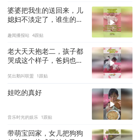
婆婆把我生的送回来，儿
媳妇不淡定了，谁生的谁
带凭啥帮你
趣闻播报站
4跟贴
老大天天抱老二，孩子都
哭成这个样子，爸妈也不
管
笑出鹅叫联盟
1跟贴
娃吃的真好
音乐时光的娱乐
1跟贴
带萌宝回家，女儿把狗狗