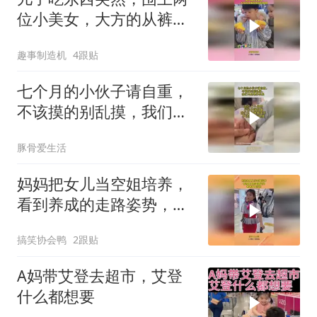
位小美女，大方的从裤兜
掏出娃哈哈！
趣事制造机
4跟贴
七个月的小伙子请自重，
不该摸的别乱摸，我们只
是喂养关系
豚骨爱生活
妈妈把女儿当空姐培养，
看到养成的走路姿势，爸
爸悔不当初
搞笑协会鸭
2跟贴
A妈带艾登去超市，艾登
什么都想要