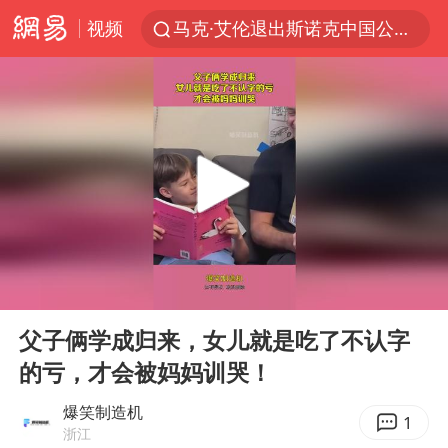
视频
马克·艾伦退出斯诺克中国公开赛
新疆优化调整景区内自驾服务费
央视新主播李秋莹孙亚鹏亮相
商场现钱学森巨幅海报 负责人回应
情侣平潭拍日出坠崖1死1伤
36岁男演员成景区NPC后人气爆棚
全民健身事业高质量发展
00:00
00:11
台当局重金为“台独”织“皇帝新衣”
Play
Ent
full
几元成本的AI广告导致千万市值蒸发
父子俩学成归来，女儿就是吃了不认字
的亏，才会被妈妈训哭！
老挝国会主席赛宋蓬逝世
夏日经济乘“热”而上 消费市场向“新”而行
爆笑制造机
1
浙江