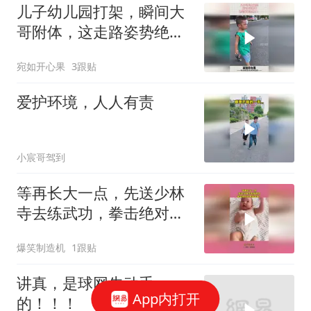
儿子幼儿园打架，瞬间大
哥附体，这走路姿势绝
了！
宛如开心果
3跟贴
爱护环境，人人有责
小宸哥驾到
等再长大一点，先送少林
寺去练武功，拳击绝对世
界排名第一！
爆笑制造机
1跟贴
讲真，是球网先动手
App内打开
的！！！