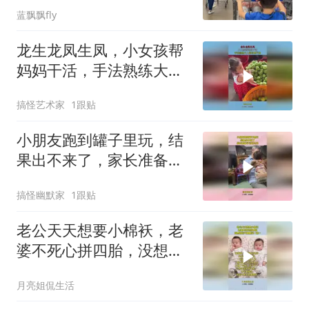
蓝飘飘fly
龙生龙凤生凤，小女孩帮
妈妈干活，手法熟练大人
都自愧不如！
搞怪艺术家
1跟贴
小朋友跑到罐子里玩，结
果出不来了，家长准备学
习司马光！
搞怪幽默家
1跟贴
老公天天想要小棉袄，老
婆不死心拼四胎，没想到
运气爆棚买一送一
月亮姐侃生活