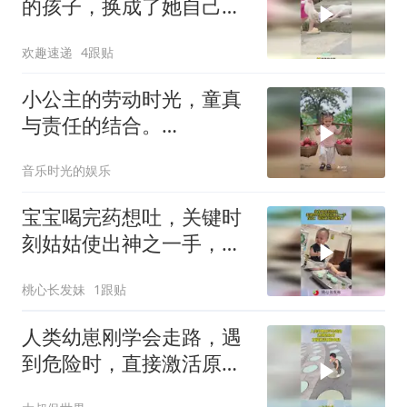
的孩子，换成了她自己的
玩偶！
欢趣速递
4跟贴
小公主的劳动时光，童真
与责任的结合。
7668288439776100404
音乐时光的娱乐
宝宝喝完药想吐，关键时
刻姑姑使出神之一手，宝
宝：啥玩意到我嘴里了！
桃心长发妹
1跟贴
人类幼崽刚学会走路，遇
到危险时，直接激活原始
血脉！