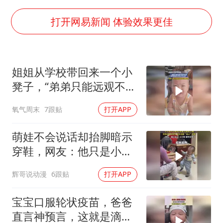
白海豚将正面袭击贯穿浙江
酒店回应车内过夜被收150元
打开网易新闻 体验效果更佳
黄金牛市回来了吗
酒店花洒现排泄物住客索赔遭拒
姐姐从学校带回来一个小
杭州全市有序停课
凳子，“弟弟只能远观不能
乐享全民健身 共筑健康中国
近玩焉，看到姐姐走过来
氧气周末
7跟贴
打开APP
立马让座”
萌娃不会说话却抬脚暗示
穿鞋，网友：他只是小，
又不傻
辉哥说动漫
6跟贴
打开APP
宝宝口服轮状疫苗，爸爸
直言神预言，这就是滴水