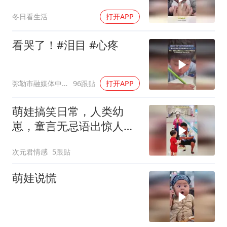
之恩啊！
冬日看生活
打开APP
看哭了！#泪目 #心疼
弥勒市融媒体中心
96跟贴
打开APP
萌娃搞笑日常，人类幼
崽，童言无忌语出惊人：
狗都知道100比30多，傻
次元君情感
5跟贴
子才跟你换！
萌娃说慌