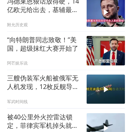
冯德莱恩狠话放得硬，14
亿欧元给出去，基辅最缺
的东西却一样没补上
附允历史观
“向特朗普同志致敬！”美
国，超级抹红大赛开始了
阿芒娱乐说
三艘伪装军火船被俄军无
人机发现，12枚反舰导弹
送入海底，乌军后勤命脉
军武时间线
遭重锤
被40公里外火控雷达锁
定，菲律宾军机掉头就