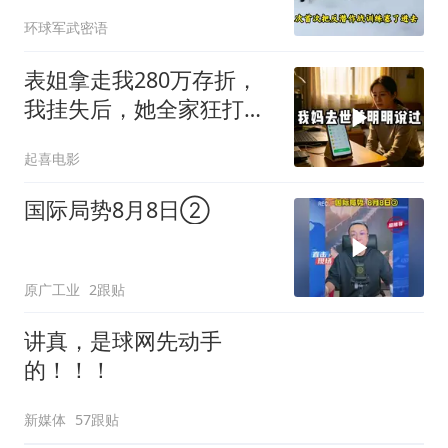
跑，欧盟1500万也救不了
环球军武密语
场
表姐拿走我280万存折，
我挂失后，她全家狂打
200个电话
起喜电影
国际局势8月8日②
原广工业
2跟贴
讲真，是球网先动手
的！！！
新媒体
57跟贴