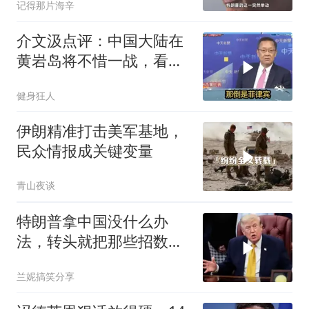
记得那片海辛
介文汲点评：中国大陆在
黄岩岛将不惜一战，看你
菲律宾怎么做！
健身狂人
伊朗精准打击美军基地，
民众情报成关键变量
青山夜谈
特朗普拿中国没什么办
法，转头就把那些招数，
全往莫迪身上招呼了
兰妮搞笑分享