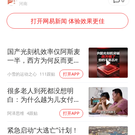
泰国：高度重视中国游客旅游体验
0
河南
上海大部迎大暴雨
打开网易新闻 体验效果更佳
《龙餐馆》 冲奖
蒯曼挺进WTT横滨冠军赛女单四强
以军士兵把枪口对准中国记者
国产光刻机效率仅阿斯麦
笔试第一被劝弃考涉事副校长被撤职
一半，西方为何反而更
慌？
白海豚5次眼壁置换
小雪的运动之心
111跟贴
打开APP
构建更高水平的全民健身公共服务体系
很多老人到死都没想明
白：为什么越为儿女付
出，晚年越煎熬？
阿泽思维
4跟贴
打开APP
紧急启动“大逃亡”计划！