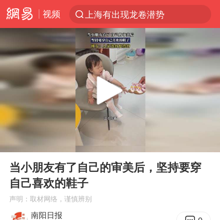
视频
上海有出现龙卷潜势
上半年我国经营主体结构持续优化
王传君 《披荆斩棘》
上海：5号线16号线浦江线全线停运
白海豚预计将在浙江苍南到三门一带登陆
今日15时起福州地铁高架区段停运
国足U17与阿森纳决赛取消 并列冠军
00:00
00:18
王艺迪2-4不敌张本美和止步4强
Play
Ent
full
上门女婿出轨女邻居多年被判重婚罪
当小朋友有了自己的审美后，坚持要穿
自己喜欢的鞋子
2025年小学教师减少13.19万
声明：取材网络，谨慎辨别
王艺迪无缘横滨赛决赛
南阳日报