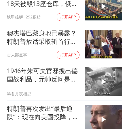
18天被毁13座仓库，俄电
商巨头被逼无奈，出此下
铁甲雄狮
292跟贴
打开APP
策
穆杰塔巴藏身地已暴露？
特朗普放话采取斩首行
动，美军机又被击落
古人那点事
打开APP
1946年朱可夫官邸搜出德
国战利品，元帅反问是否
需辞职
墨君月夜相思
特朗普再次发出“最后通
牒”：现在向美国投降，是
伊朗最后的机会