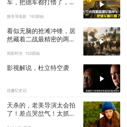
车，把德军都打懵了，战
争片
憨哥哥电影
192跟贴
看似无脑的抢滩冲锋，居
然藏着二战最精密的两栖
登陆作战体系
简影时光
102跟贴
影视解说，杜立特空袭
优趣纪史记
天杀的，老美导演太会拍
了！差点哭岔气！太抓心
了！看一次哭一次