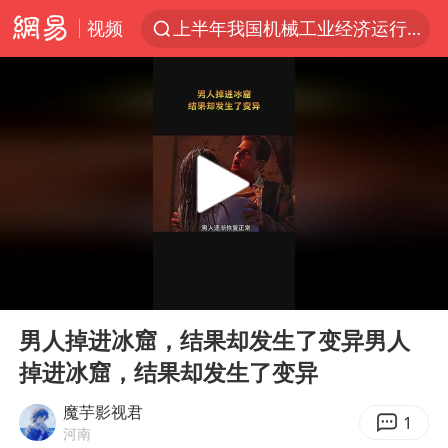
视频
上半年我国机械工业经济运行稳中有进
我国货物贸易进出口超30万亿元
向鹏0-3不敌张本智和
泉州市委书记张毅恭被查
佛山通报笔试前13被淘汰后5名进体检
国防部回应日本试射“战斧”导弹
广东雷州通报特教老师招聘违规事件
00:00
00:59
“立秋的第一杯奶茶”又爆单了
Play
Ent
full
“新疆阿勒泰八月能滑雪”不实
男人掉进冰窟，结果却发生了变异男人
掉进冰窟，结果却发生了变异
陈幸同晋级WTT横滨冠军赛8强
泰国枪击案凶手先杀祖父母后行凶
魔芋影视君
1
河南