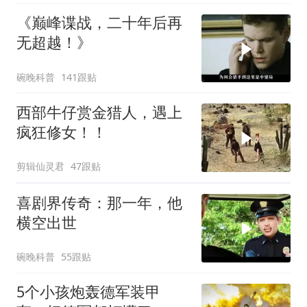
《巅峰谍战，二十年后再
无超越！》
碗晚科普
141跟贴
西部牛仔赏金猎人，遇上
疯狂修女！！
剪辑仙灵君
47跟贴
喜剧界传奇：那一年，他
横空出世
碗晚科普
55跟贴
5个小孩炮轰德军装甲