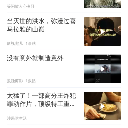
等闲故人心变阡
当灭世的洪水，弥漫过喜
马拉雅的山巅
影视宠儿
1跟贴
没有意外就制造意外
孤独剪影
1跟贴
太猛了！一部高分王炸犯
罪动作片，顶级特工重出
江湖，场面太燃了
沙果唠生活