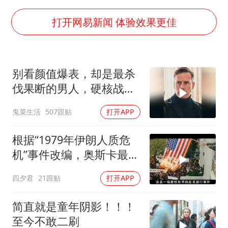
宇树科技中一签需缴款7.54万元
国防部：坚决反制任何闹海挑衅图谋
打开网易新闻 体验效果更佳
山东潍坊发布大风黄色预警
中国乒协加强青少年赛事赛风赛纪管理
别看颜值爆表，却是最杀
女儿为争财产堵门阻挠父亲出殡
伐果断的男人，硬核战术
公司“上四休三”但要降薪1000元
犯罪片来袭
鬼菜生活
507跟贴
打开APP
东方之约 相约未来
根据“1979年伊朗人质危
机”事件改编，奥斯卡最佳
影片
四夕君
21跟贴
打开APP
简直就是童年阴影！！！
至今不敢二刷