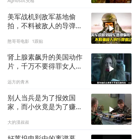
Agnostic失格
美军战机到敌军基地偷
拍，不料被敌人的导弹锁
定，战争片
憨哥哥电影
1跟贴
肾上腺素飙升的美国动作
片，千万不要得罪女人，
狠起来比男人凶猛
远方的青木
别人当兵是为了报效国
家，而小伙竟是为了赚
钱！
大的漠叔叔
好莱坞电影中的离谱幕