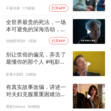
不看动漫
173跟贴
打开APP
全世界最贵的死法，一场
本可避免的深海浩劫，
180万一张深海船票，载
动物星球说K
1跟贴
打开APP
着5名追梦人奔赴3800米
深海
别让世俗的偏见，弄丢了
最懂你的那个人 #电影解
说
影视大剧院
33跟贴
有真实故事改编，讲述一
对夫妇克服重重困难治疗
自闭症孩子的故事
鹿鲨Sakana
289跟贴