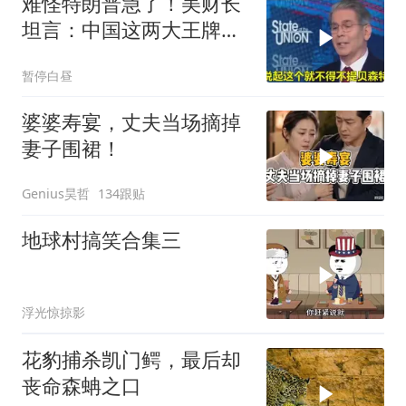
难怪特朗普急了！美财长
坦言：中国这两大王牌，
彻底锁死美国咽喉
暂停白昼
婆婆寿宴，丈夫当场摘掉
妻子围裙！
Genius昊哲
134跟贴
地球村搞笑合集三
浮光惊掠影
花豹捕杀凯门鳄，最后却
丧命森蚺之口