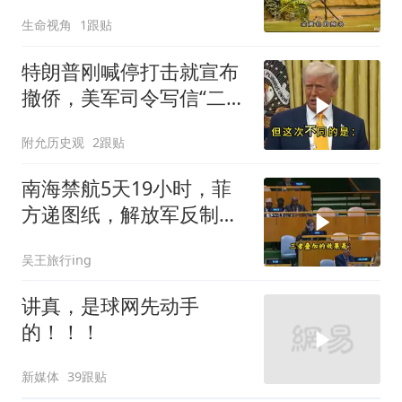
生命视角
1跟贴
特朗普刚喊停打击就宣布
撤侨，美军司令写信“二选
一”，伊朗这回还会上当
附允历史观
2跟贴
吗？
南海禁航5天19小时，菲
方递图纸，解放军反制组
合拳已到位
吴王旅行ing
讲真，是球网先动手
的！！！
新媒体
39跟贴