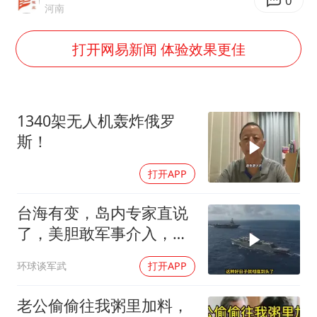
哪吒汽车南宁工厂设备降价20%拍卖
0
河南
五粮液渠道价一箱上涨近百元
打开网易新闻 体验效果更佳
法国下周开始禁止未经同意的电话营销
泰国一女公务员妆容引争议 本人回应
80后女柜员逆袭成4200亿银行副行长
1340架无人机轰炸俄罗
女子利用漏洞0元薅走3000多件家电
斯！
24小时不关空调 电费会更低吗
打开APP
奋进开新局 实干挑大梁
台海有变，岛内专家直说
了，美胆敢军事介入，战
场将推到美家门口
环球谈军武
打开APP
老公偷偷往我粥里加料，