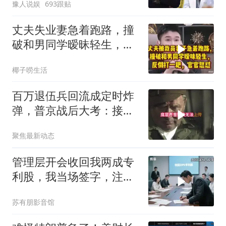
豫人说娱
693跟贴
丈夫失业妻急着跑路，撞
破和男同学暧昧轻生，反
倒打一耙官官怒怼
椰子唠生活
百万退伍兵回流成定时炸
弹，普京战后大考：接不
住就是历史重演
聚焦最新动态
管理层开会收回我两成专
利股，我当场签字，注销
核心技术授权，全员慌了
苏有朋影音馆