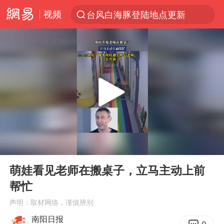
视频
台风白海豚登陆地点更新
以“新”破局 首发经济点亮城市消费活力
台风白海豚进入48小时警戒线
中方回应是否在太平洋海底开采稀土
台风白海豚影响中国已成定局
佛得角门将亮相智利俱乐部主场
看守所辅警收受10万获刑1年
00:00
00:23
多地要求领导干部带头休假
Play
Ent
full
U17国足1分钟轰2球
萌娃看见老师在搬桌子，立马主动上前
帮忙
宇树科技发行价格150.80元/股
声明：取材网络，谨慎辨别
今年已有4位周星驰电影配角去世
南阳日报