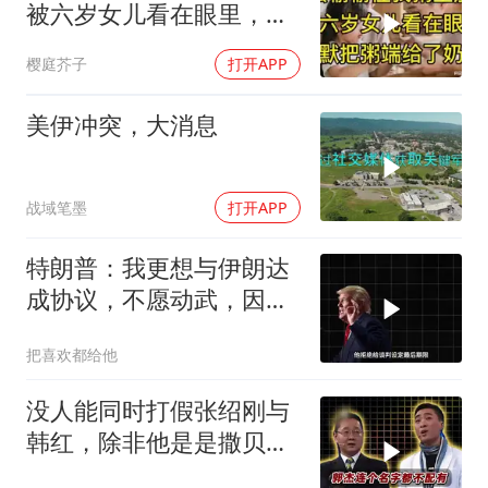
被六岁女儿看在眼里，默
默把粥端给了奶奶
樱庭芥子
打开APP
美伊冲突，大消息
战域笔墨
打开APP
特朗普：我更想与伊朗达
成协议，不愿动武，因为
那会有人丧生
把喜欢都给他
没人能同时打假张绍刚与
韩红，除非他是是撒贝
宁！