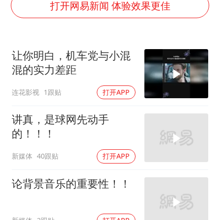
酒店花洒现排泄物住客索赔遭拒
打开网易新闻 体验效果更佳
杭州全市有序停课
商场现钱学森巨幅海报 负责人回应
让你明白，机车党与小混
36岁男演员成景区NPC后人气爆棚
混的实力差距
全民健身事业高质量发展
连花影视
1跟贴
打开APP
台当局重金为“台独”织“皇帝新衣”
几元成本的AI广告导致千万市值蒸发
讲真，是球网先动手
乐享全民健身 共筑健康中国
的！！！
新媒体
40跟贴
打开APP
论背景音乐的重要性！！