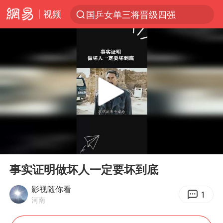
视频
国乒女单三将晋级四强
光影经济撬动暑期消费新蓝海
马克·艾伦退出斯诺克中国公开赛
新疆优化调整景区内自驾服务费
上四休三，但降薪1000元，你接受吗？
夏日经济乘“热”而上 消费市场向“新”而行
情侣平潭拍日出坠崖1死1伤
00:00
02:09
白海豚将正面袭击贯穿浙江
Play
Ent
full
央视新主播李秋莹孙亚鹏亮相
事实证明做坏人一定要坏到底
酒店回应车内过夜被收150元
影视随你看
1
河南
黄金牛市回来了吗