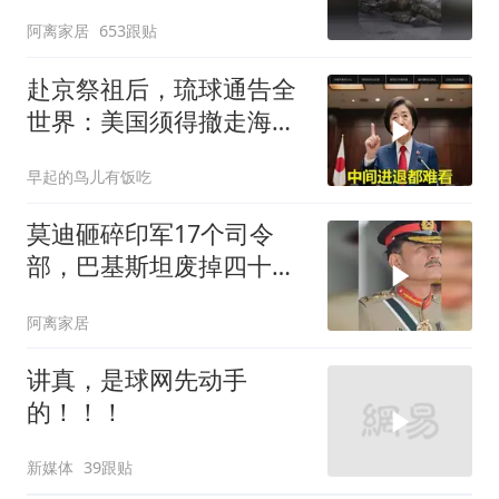
成一场拆城游戏
阿离家居
653跟贴
赴京祭祖后，琉球通告全
世界：美国须得撤走海马
斯，日本陷入被动
早起的鸟儿有饭吃
莫迪砸碎印军17个司令
部，巴基斯坦废掉四十年
旧制，南亚两个死敌同时
阿离家居
变天
讲真，是球网先动手
的！！！
新媒体
39跟贴