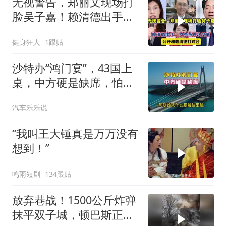
无视警告，郑丽文现场打
脸吴子嘉！赖清德出手，
卢秀燕再次交底
健身狂人
1跟贴
沙特办“鸿门宴”，43国上
桌，中方硬是缺席，怕得
罪伊朗？格局小了
汽车乐乐说
“我叫王大锤真是万万没有
想到！”
鸣雨短剧
134跟贴
放弃巷战！1500公斤炸弹
抹平双子城，顿巴斯正变