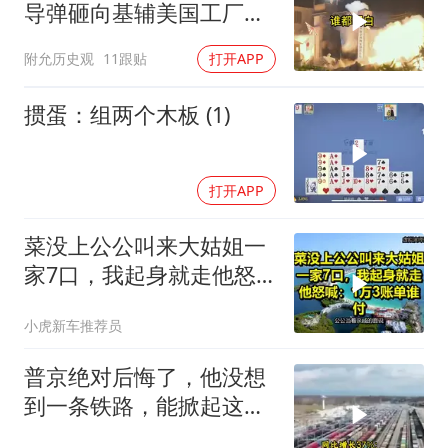
导弹砸向基辅美国工厂，
背后这步棋太狠了
附允历史观
11跟贴
打开APP
掼蛋：组两个木板 (1)
打开APP
菜没上公公叫来大姑姐一
家7口，我起身就走他怒
喊：1万3账单谁付
小虎新车推荐员
普京绝对后悔了，他没想
到一条铁路，能掀起这么
大的风浪，中亚格局彻底