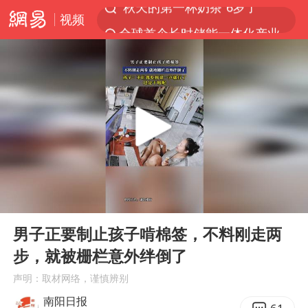
视频
全球首个长时储能一体化产业园量产
台风白海豚已进入24小时警戒线
四川宜宾市高县4.9级地震致1人死亡
中国女篮70-67险胜尼日利亚女篮
名创优品回应女子吐槽内裤质量差
上海：台风白海豚或将带来龙卷风
国防部：中国军队坚决反制任何闹海挑衅图谋
00:00
00:10
U17国足三连胜晋级明日之星半决赛
Play
Ent
full
国乒男单横滨冠军赛全军覆没
男子正要制止孩子啃棉签，不料刚走两
步，就被栅栏意外绊倒了
38岁演员求职万岁山NPC成功
声明：取材网络，谨慎辨别
日本试射“战斧”导弹，国防部回应
南阳日报