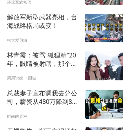
环球军武密语
改写
解放军新型武器亮相，台
海战略格局或变！
虫大爱剪辑
林青霞：被骂“狐狸精”20
年，眼睛被射瞎，那个男
人只问了一句“谁来出机票
周周说娱
1跟贴
钱？”
总裁妻子宣布调我去分公
司，薪资从480万降到8
万，我递交辞呈
时尚的弄潮