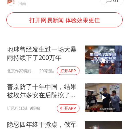
胡彦斌韩磊 谁帮谁
61
河南
胡彦斌获《歌手2026》歌王
打开网易新闻 体验效果更佳
我国外贸延续良好增长态势
“新疆阿勒泰八月能滑雪”不实
夯实基础开新局
地球曾经发生过一场大暴
雨持续下了200万年
北京作家编剧肥猪满圈
290跟贴
打开APP
普京防了十年中国，结果
被埃尔多安在后院挖了墙
脚
听风行江湖
9跟贴
打开APP
隐忍四年终于掀桌，俄军