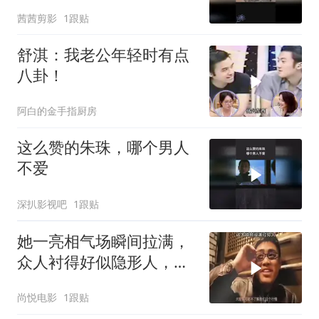
茜茜剪影
1跟贴
舒淇：我老公年轻时有点
八卦！
阿白的金手指厨房
这么赞的朱珠，哪个男人
不爱
深扒影视吧
1跟贴
她一亮相气场瞬间拉满，
众人衬得好似隐形人，谁
最有钱一目了然
尚悦电影
1跟贴