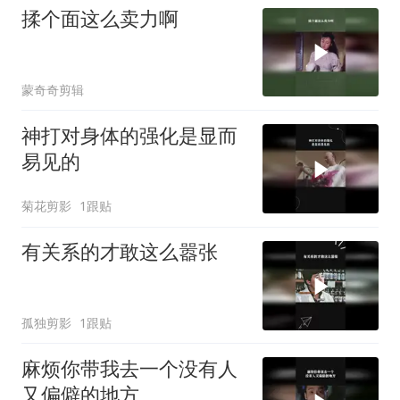
揉个面这么卖力啊
蒙奇奇剪辑
神打对身体的强化是显而
易见的
菊花剪影
1跟贴
有关系的才敢这么嚣张
孤独剪影
1跟贴
麻烦你带我去一个没有人
又偏僻的地方