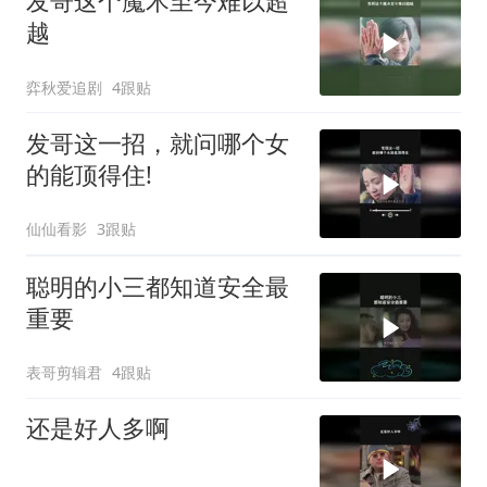
发哥这个魔术至今难以超
越
弈秋爱追剧
4跟贴
发哥这一招，就问哪个女
的能顶得住!
仙仙看影
3跟贴
聪明的小三都知道安全最
重要
表哥剪辑君
4跟贴
还是好人多啊