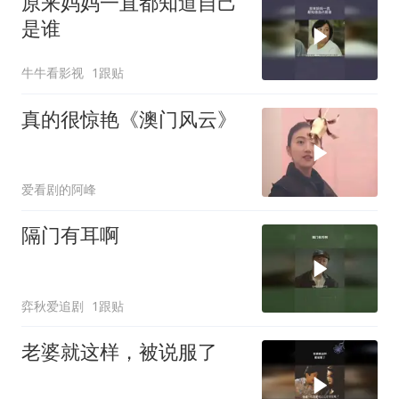
原来妈妈一直都知道自己
是谁
牛牛看影视
1跟贴
真的很惊艳《澳门风云》
爱看剧的阿峰
隔门有耳啊
弈秋爱追剧
1跟贴
老婆就这样，被说服了