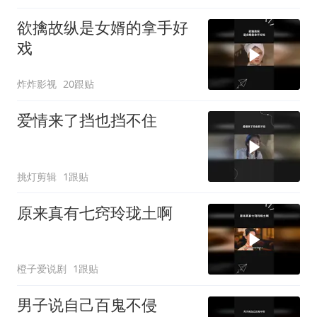
欲擒故纵是女婿的拿手好
戏
炸炸影视
20跟贴
爱情来了挡也挡不住
挑灯剪辑
1跟贴
原来真有七窍玲珑土啊
橙子爱说剧
1跟贴
男子说自己百鬼不侵