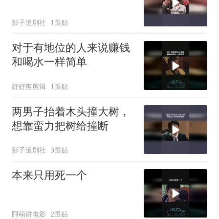
影子追剧社
1跟贴
对于有地位的人来说赚钱
和喝水一样简单
好好剪剪辑
1跟贴
两男子抬着木头撞大树，
想靠蛮力把树给撞断
影子追剧社
3跟贴
本来只用死一个
阿萌讲电影
2跟贴