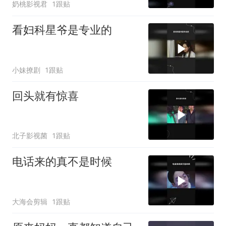
奶桃影视君
1跟贴
看妇科星爷是专业的
小妹撩剧
1跟贴
回头就有惊喜
北子影视菌
1跟贴
电话来的真不是时候
大海会剪辑
1跟贴