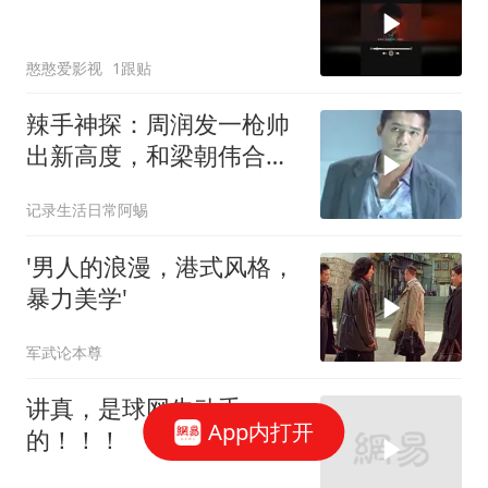
憨憨爱影视
1跟贴
辣手神探：周润发一枪帅
出新高度，和梁朝伟合
作，演技爆棚！
记录生活日常阿蜴
'男人的浪漫，港式风格，
暴力美学'
军武论本尊
讲真，是球网先动手
App内打开
的！！！