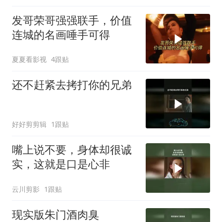
发哥荣哥强强联手，价值
连城的名画唾手可得
夏夏看影视
4跟贴
还不赶紧去拷打你的兄弟
好好剪剪辑
1跟贴
嘴上说不要，身体却很诚
实，这就是口是心非
云川剪影
1跟贴
现实版朱门酒肉臭