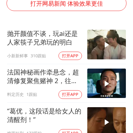
百花奖开幕式
打开网易新闻 体验效果更佳
38岁演员求职万岁山NPC成功
老中医：立秋后养心是关键
抛开颜值不谈，玩ai还是
国防部：中国军队坚决反制任何闹海挑衅图谋
人家筷子兄弟玩的明白
我国外贸延续良好增长态势
小新新鲜事
310跟贴
打开APP
东航：国内客票提前14天免费退改
欧阳娜娜窦靖童好搭
法国神秘画作牵悬念，超
夯实基础开新局
清修复聚焦赌神 2，往昔
经典深度解读
料定历史
1跟贴
打开APP
“葛优，这段话是给女人的
清醒剂！”