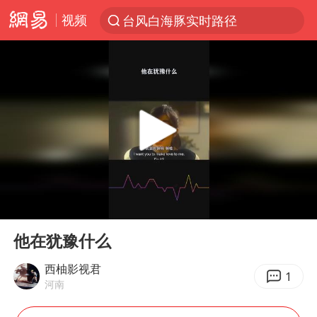
视频
台风白海豚实时路径
“电影+”如何激发千亿级消费新活力？
秘鲁和墨西哥宣布恢复外交关系
沙特土耳其巴基斯坦签署共同防务协议
中医教你一招提升气血
全球首个长时储能一体化产业园量产
四川宜宾市高县4.9级地震致1人死亡
00:00
00:16
胜宏科技：股票交易异常波动
Play
Ent
full
中巨芯：上半年归母净利润1405.77万元
他在犹豫什么
美股存储板块集体大跌
西柚影视君
1
河南
U17国足点球大战淘汰河床晋级决赛