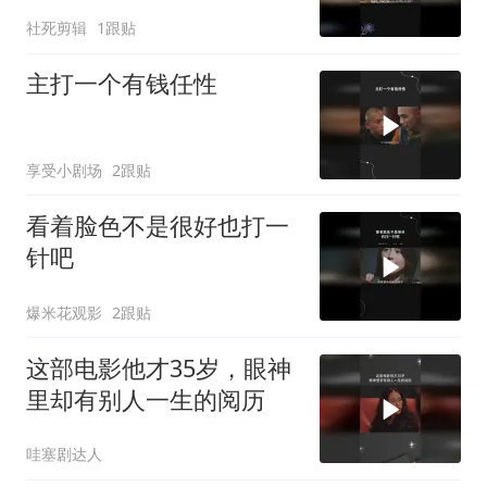
社死剪辑
1跟贴
主打一个有钱任性
享受小剧场
2跟贴
看着脸色不是很好也打一
针吧
爆米花观影
2跟贴
这部电影他才35岁，眼神
里却有别人一生的阅历
哇塞剧达人