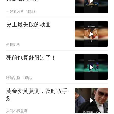
一起看片片
1跟贴
史上最失败的劫匪
年糕影视
死前也算舒服过了！
睛睛说剧
1跟贴
黄金变黄莫测，及时收手
划
人间小惬意啊