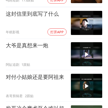
鸣雨短剧
173跟贴
打开APP
这封信里到底写了什么
年糕影视
打开APP
大爷是真想来一炮
阿缸追剧
1跟贴
对付小姑娘还是要阿祖来
表哥剪辑君
2跟贴