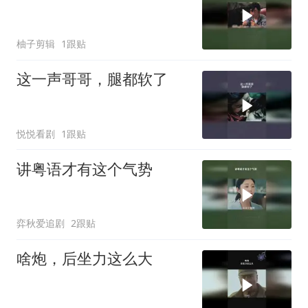
柚子剪辑
1跟贴
这一声哥哥，腿都软了
悦悦看剧
1跟贴
讲粤语才有这个气势
弈秋爱追剧
2跟贴
啥炮，后坐力这么大