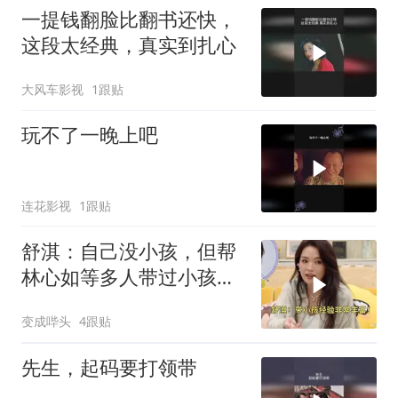
一提钱翻脸比翻书还快，
这段太经典，真实到扎心
大风车影视
1跟贴
玩不了一晚上吧
连花影视
1跟贴
舒淇：自己没小孩，但帮
林心如等多人带过小孩，
经验丰富！
变成哔头
4跟贴
先生，起码要打领带