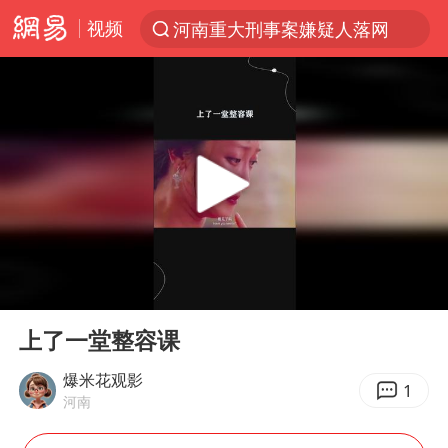
视频
河南重大刑事案嫌疑人落网
光影经济撬动暑期消费新蓝海
WTT横滨冠军赛国乒女单三将晋级四强
浙江上海等地有大雨或暴雨
《欢迎来龙餐馆》口碑
西湖突现狂风暴雨 游客瞬间被浇透
情侣在平潭拍日出时坠崖致一死一伤
00:00
00:12
香港正式允许“拒绝抢救”
Play
Ent
full
视频丨中国东方电气集团原党组副书记、董事宋致远被查
上了一堂整容课
“不怕六爷挂得多 就怕六爷挂一颗”
爆米花观影
1
河南
杭州全市有序停课