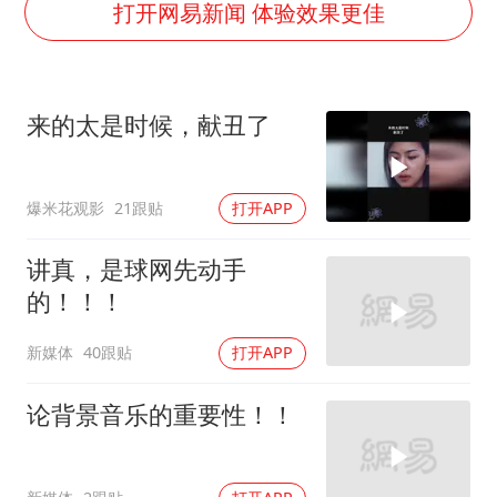
直击东北超：哈尔滨vs通辽
打开网易新闻 体验效果更佳
香港宏福苑火灾或由烟头引起
几元成本的AI广告导致千万市值蒸发
来的太是时候，献丑了
浙江台州《告全体市民书》
酒店回应车内过夜被收150元
爆米花观影
21跟贴
打开APP
白海豚将正面袭击贯穿浙江
商场现钱学森巨幅海报 负责人回应
讲真，是球网先动手
乐享全民健身 共筑健康中国
的！！！
新媒体
40跟贴
打开APP
论背景音乐的重要性！！