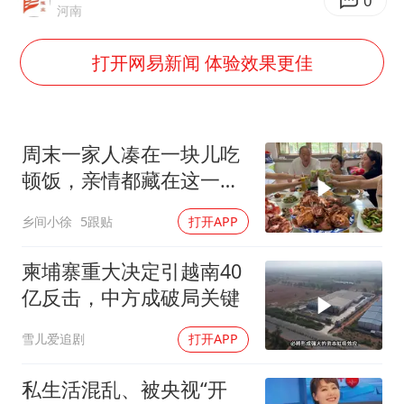
0
河南
U17国足点球大战淘汰河床晋级决赛
中国女篮70-67险胜尼日利亚女篮
打开网易新闻 体验效果更佳
百花奖开幕式
广东雷州通报特教老师招聘违规事件
胡彦斌韩磊 谁帮谁
周末一家人凑在一块儿吃
顿饭，亲情都藏在这一饭
夯实基础开新局
一菜里
乡间小徐
5跟贴
打开APP
柬埔寨重大决定引越南40
亿反击，中方成破局关键
雪儿爱追剧
打开APP
私生活混乱、被央视“开