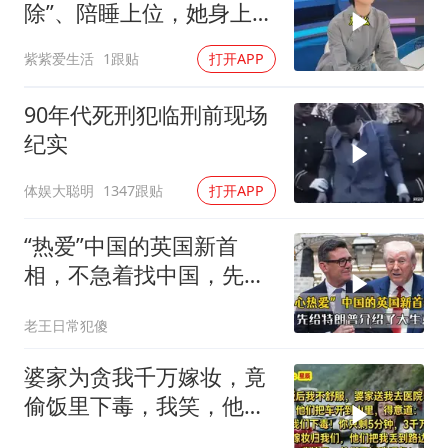
除”、陪睡上位，她身上哪
些标签是真的？
紫紫爱生活
1跟贴
打开APP
90年代死刑犯临刑前现场
纪实
体娱大聪明
1347跟贴
打开APP
“热爱”中国的英国新首
相，不急着找中国，先给
特朗普介绍大生意
老王日常犯傻
婆家为贪我千万嫁妆，竟
偷饭里下毒，我笑，他们
却不知我调包！