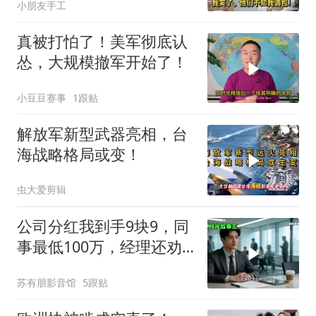
小朋友手工
真被打怕了！美军彻底认
怂，大规模撤军开始了！
小豆豆赛事
1跟贴
解放军新型武器亮相，台
海战略格局或变！
虫大爱剪辑
公司分红我到手9块9，同
事最低100万，经理还劝
我续签，我笑了：不签了
苏有朋影音馆
5跟贴