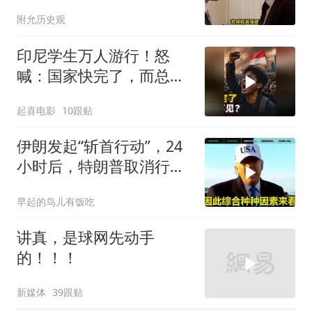
让他俩都很愤怒
附允历史观
印尼学生万人游行！怒
喊：国家快完了，而总统
却装看不见？
起喜电影
10跟贴
伊朗发起“斩首行动”，24
小时后，特朗普取消行
动？美开始撤侨
早起的鸟儿有饭吃
讲真，是球网先动手
的！！！
新媒体
39跟贴