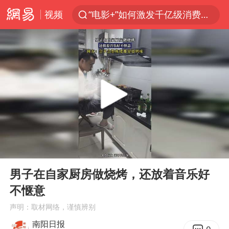
“电影+”如何激发千亿级消费新活力？
视频
泉州市委书记张毅恭被查
台风白海豚已进入24小时警戒线
上海：台风白海豚或将带来龙卷风
国乒男单横滨冠军赛全军覆没
四川宜宾高县4.9级地震致1死
38岁演员求职万岁山NPC成功
秋天的第一杯奶茶到底有多火
00:00
00:11
美股存储板块集体大跌
Play
Ent
full
男子在自家厨房做烧烤，还放着音乐好
中巨芯：上半年归母净利润1405.77万元
不惬意
东航：国内客票提前14天免费退改
声明：取材网络，谨慎辨别
日本试射“战斧”导弹，国防部回应
南阳日报