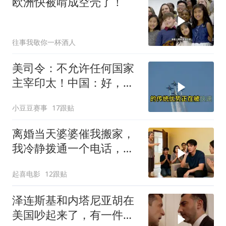
欧洲快被啃成空壳了！
往事我敬你一杯酒人
美司令：不允许任何国家
主宰印太！中国：好，轰
6N就挂一枚弹升空
小豆豆赛事
17跟贴
离婚当天婆婆催我搬家，
我冷静拨通一个电话，全
家跪求我别走
起喜电影
12跟贴
泽连斯基和内塔尼亚胡在
美国吵起来了，有一件事