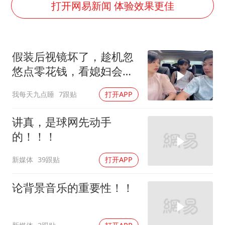
“新疆阿勒泰八月能滑雪”不实
打开网易新闻 体验效果更佳
向鹏0-3不敌张本智和
四川宜宾地震网友称睡觉被摇醒
假装后视镜坏了，趁机忽
今日立秋你咬秋了吗
悠点零花钱，看媳妇会不
公司“上四休三”但要降薪1000元
会给
我每天九点睡
7跟贴
打开APP
东方之约 相约未来
讲真，是球网先动手
的！！！
新媒体
39跟贴
打开APP
论背景音乐的重要性！！