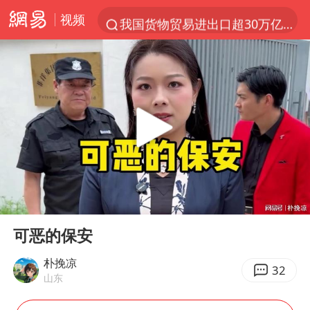
视频
我国货物贸易进出口超30万亿元
佛山通报笔试前13被淘汰后5名进体检
国防部回应日本试射“战斧”导弹
广东雷州通报特教老师招聘违规事件
“立秋的第一杯奶茶”又爆单了
泰国枪击案凶手先杀祖父母后行凶
宇树科技中一签需缴款7.54万元
00:00
07:40
女子开一天一夜空调后二氧化碳中毒
Play
Ent
full
国防部：坚决反制任何闹海挑衅图谋
可恶的保安
山东一元代青花杯离奇失踪
朴挽凉
32
山东
台湾海峡南口北上船舶实施交通管制