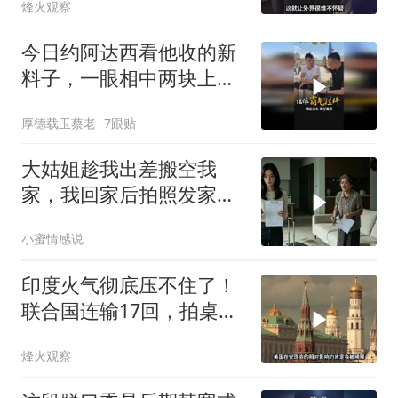
烽火观察
今日约阿达西看他收的新
料子，一眼相中两块上乘
挂件！
厚德载玉蔡老
7跟贴
大姑姐趁我出差搬空我
家，我回家后拍照发家族
群里，她看到后崩溃了
小蜜情感说
印度火气彻底压不住了！
联合国连输17回，拍桌子
把五常全数落一遍
烽火观察