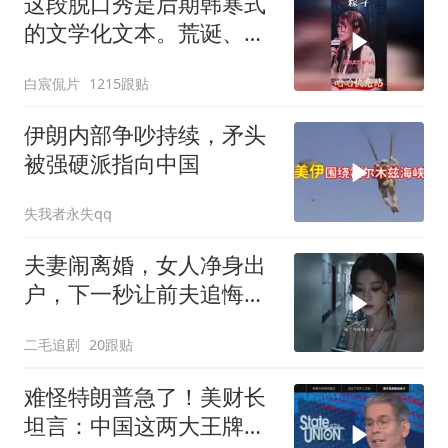
这段脱口秀是后期韩寒式
的文学化文本。荒诞、激
愤又温暖
白宸侃片
1215跟贴
伊朗内部争吵持续，矛头
被强硬派指向中国
失我者永失qq
夫妻闹离婚，女人净身出
户，下一秒让前夫追悔莫
及！
二毛追剧
20跟贴
难怪特朗普急了！美财长
坦言：中国这两大王牌，