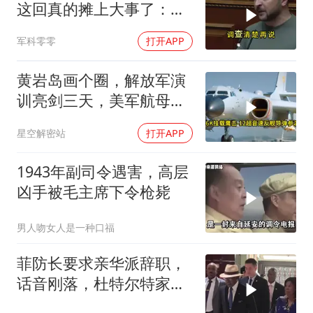
这回真的摊上大事了：私
下致电求和
军科零零
打开APP
黄岩岛画个圈，解放军演
训亮剑三天，美军航母从
南海跑了
星空解密站
打开APP
1943年副司令遇害，高层
凶手被毛主席下令枪毙
男人吻女人是一种口福
菲防长要求亲华派辞职，
话音刚落，杜特尔特家族
就给他当头一棒