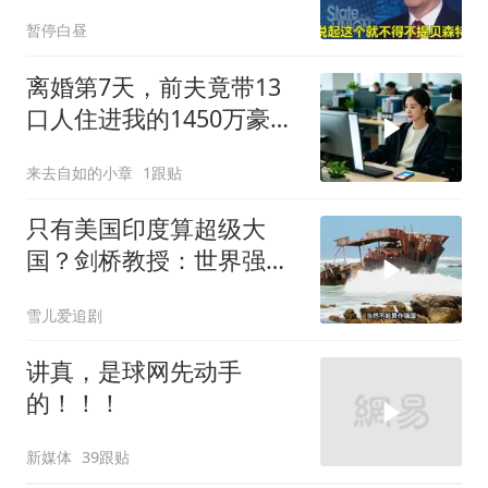
彻底锁死美国咽喉
暂停白昼
离婚第7天，前夫竟带13
口人住进我的1450万豪
宅，一开门全傻眼
来去自如的小章
1跟贴
只有美国印度算超级大
国？剑桥教授：世界强国
只有4个，没有印度
雪儿爱追剧
讲真，是球网先动手
的！！！
新媒体
39跟贴