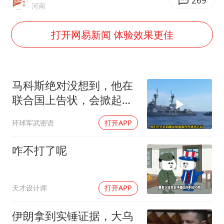
超颖电子拟投资20.86亿建设新项目
269
河南
山东一元代青花杯离奇失踪
打开网易新闻 体验效果更佳
国防部：中国军队坚决反制任何闹海挑衅图谋
宇树科技中一签需缴款7.54万元
两名乘客在飞机上因调节座椅起冲突
马科斯绝对没想到，他在
山东潍坊发布大风黄色预警
联合国上告状，会掀起中
方的4重反制
夯实基础开新局
环球军武密语
打开APP
咋不打了呢
天才设计师
打开APP
伊朗拿到实锤证据，大乌