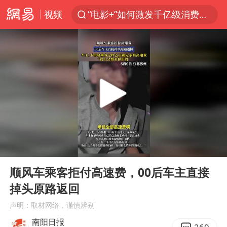
视频
“电影+”如何激发千亿级消费新活力？
福建泉州市委书记张毅恭被查
我国货物贸易进出口超30万亿元
曝韩国足协为外籍裁判员安排色情招待
向鹏0-3不敌张本智和
佛山通报笔试前13被淘汰后5名进体检
“新疆阿勒泰八月能滑雪”不实
00:00
00:24
广东雷州通报特教老师招聘违规事件
Play
Ent
full
“立秋的第一杯奶茶”又爆单了
顺风车乘客拒付高速费，00后车主直接
掉头原路返回
陈幸同晋级WTT横滨冠军赛8强
声明：取材网络，谨慎辨别
泰国枪击案凶手先杀祖父母后行凶
南阳日报