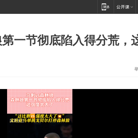
狼第一节彻底陷入得分荒，