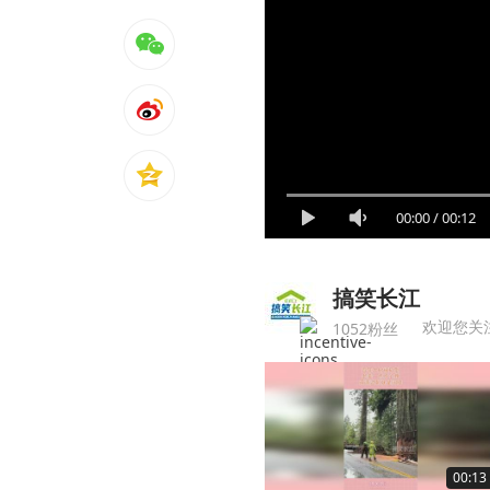
00:00
/
00:12
搞笑长江
欢迎您关
1052粉丝
00:13