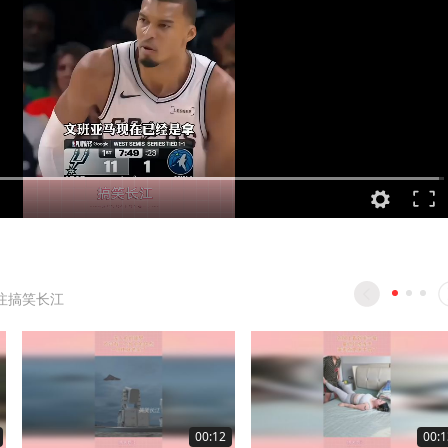
注搞笑长江
00:12
00:1