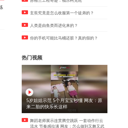
苏格兰工程奇迹：福尔柯克轮
练
高清近距离实拍鹗吃鱼，这爪
大写的尴尬，英格拉姆把用
子太尖锐了，果然是一物降一
的毛巾扔给球迷，球迷又给
玄奘究竟是怎么收服第一个徒弟的？
物
扔了回去
人类是由鱼类而进化来的？
你的手机可能比马桶还脏？真的假的？
热门视频
5岁姐姐示范 5个月宝宝秒懂 网友：原
来二胎的快乐长这样
舞蹈老师展示连贯腾空跳跃 一套动作行云
流水 节奏感拉满 网友：怎么做到又舞又武