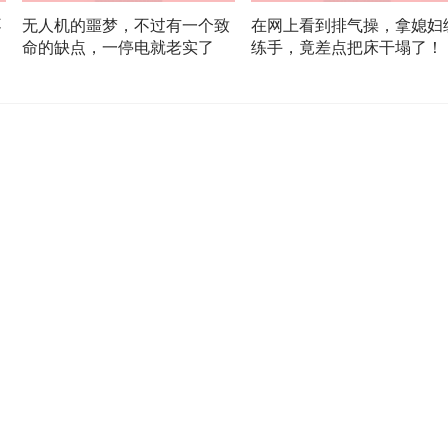
不
无人机的噩梦，不过有一个致
在网上看到排气操，拿媳妇
命的缺点，一停电就老实了
练手，竟差点把床干塌了！