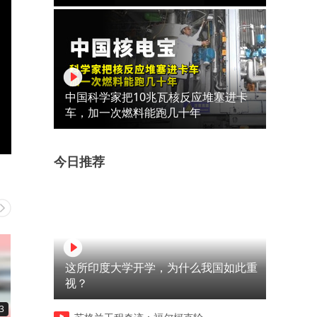
中国科学家把10兆瓦核反应堆塞进卡
车，加一次燃料能跑几十年
今日推荐
这所印度大学开学，为什么我国如此重
视？
3
00:11
00:09