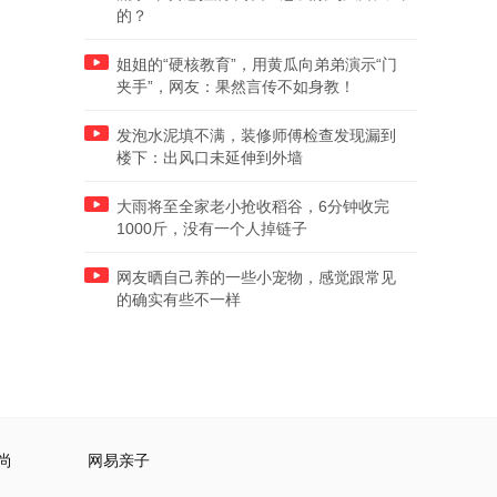
的？
姐姐的“硬核教育”，用黄瓜向弟弟演示“门
夹手”，网友：果然言传不如身教！
发泡水泥填不满，装修师傅检查发现漏到
楼下：出风口未延伸到外墙
大雨将至全家老小抢收稻谷，6分钟收完
1000斤，没有一个人掉链子
网友晒自己养的一些小宠物，感觉跟常见
的确实有些不一样
尚
网易亲子