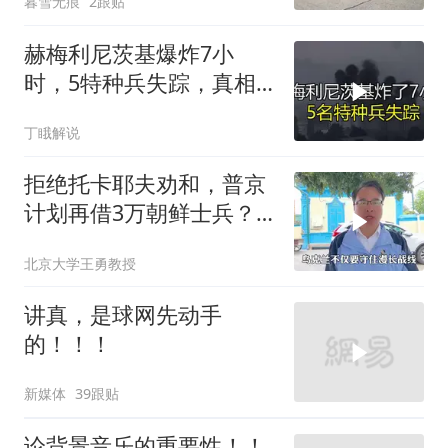
暮雪无痕
2跟贴
赫梅利尼茨基爆炸7小
时，5特种兵失踪，真相
远超想象
丁睋解说
拒绝托卡耶夫劝和，普京
计划再借3万朝鲜士兵？
泽连斯基处境不妙
北京大学王勇教授
讲真，是球网先动手
的！！！
新媒体
39跟贴
论背景音乐的重要性！！