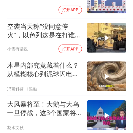
打开APP
空袭当天称“没同意停
火”，以色列这是在打谁的
脸
小雪有话说
打开APP
木星内部究竟藏着什么？
从模糊核心到泥球闪电，
重塑太阳系起源
冯哥科普
1跟贴
大风暴将至！大鹅与大乌
一旦停战，这3个国家将
直接迎来灭国崩盘
凝水文秋