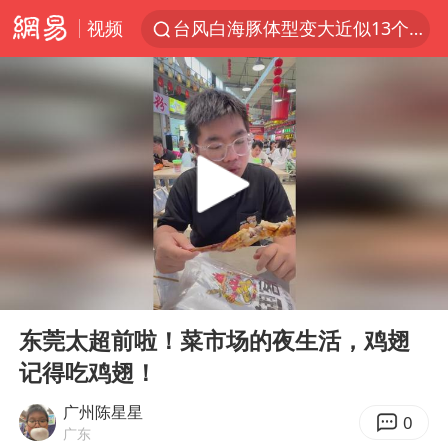
视频
台风白海豚体型变大近似13个浙江面积
泰国枪击案凶手先杀祖父母后行凶
官方通报教师招聘笔试前13名被淘汰
女子开一天一夜空调后二氧化碳中毒
泰国校园枪击案死亡人数升至7人
汪峰阻止14岁女儿买大牌
曝美拒绝乌增购“爱国者”导弹请求
00:00
04:08
“立秋的第一杯奶茶”又爆单了
Play
Ent
full
河南回应带薪错峰休假通知引争议
东莞太超前啦！菜市场的夜生活，鸡翅
记得吃鸡翅！
王力宏演唱会黄牛带观众藏匿被查获
男子杀人后逃进深山21年活得像野人
广州陈星星
0
广东