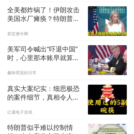
全美都炸锅了！伊朗攻击
美国水厂瘫痪？特朗普却
先把锅甩给民主党
君笙拂兮啊
美军司令喊出“吓退中国”
时，心里那本账早就算清
楚了
趣味萌宠的日常
真实大案纪实：细思极恐
的案件细节，真相令人脊
背发凉
亿通电子游戏
特朗普似乎难以控制情