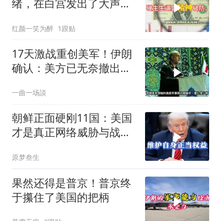
绪，在白宫发出了大声咒
骂
红颜一笑为醉
1跟贴
17天激战重创美军！伊朗
确认：美方已无奈撤出两
处军事基地
一曲一场談
朝鲜正面硬刚11国：美国
才是真正网络威胁与战争
贩子
原梦叁生
果然还得是普京！普京终
于攥住了美国的把柄