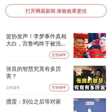
27岁女子组织卖淫集团被悬赏通缉
陕西省委书记赶赴柞水县杏坪镇
打开网易新闻 体验效果更佳
女孩摆摊卖菌子时收到北大通知书
公司“上四休三”但要降薪1000元
篮协发声！李梦事件真相
改名后的“青海拉面”店
大白，宫鲁鸣终于被洗清
东方之约 相约未来
了球迷差一句
打开APP
张良的智慧究竟有多厉
害？
边牧森蒂
打开APP
掼蛋：到位之后等对家