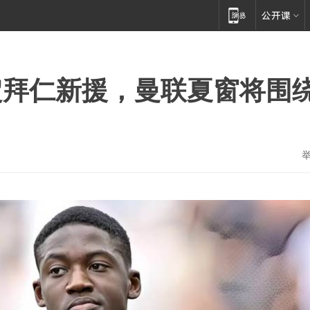
定拜仁新援，曼联夏窗将围