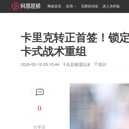
网易首页
应用
无障碍浏览
进入关怀版
卡里克转正首签！锁
卡式战术重组
2026-05-10 03:10:44
往后相濡以沫
四川
0
分享至