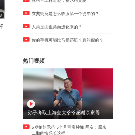
苏格兰工程奇迹：福尔柯克轮
玄奘究竟是怎么收服第一个徒弟的？
8
03:44
01:11
杆
28枚导弹一枚没拦住，泽连斯
一口气撤四国大使，泽连斯
人类是由鱼类而进化来的？
基终于想起中国
对外交官的不满藏不住了
你的手机可能比马桶还脏？真的假的？
热门视频
孙子考取上海交大爷爷感谢亲家母
5岁姐姐示范 5个月宝宝秒懂 网友：原来
二胎的快乐长这样