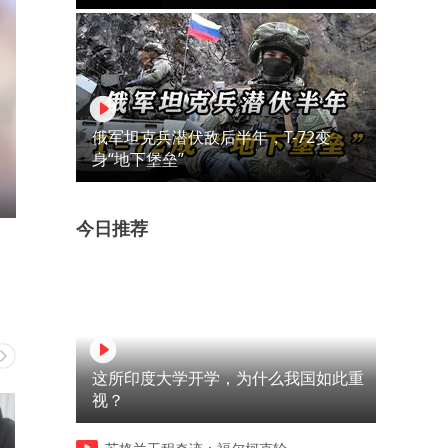
俄军坦克兵潜伏敌后半年，T-72变
身“地下堡垒”
今日推荐
这所印度大学开学，为什么我国如此重
视？