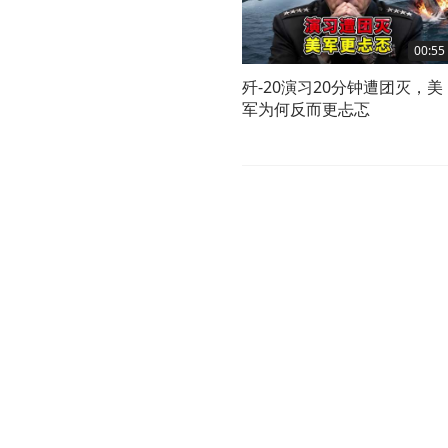
00:55
歼-20演习20分钟遭团灭，美
军为何反而更忐忑