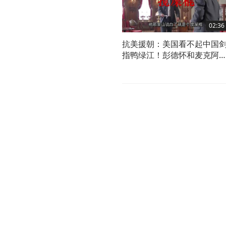
02:36
抗美援朝：美国看不起中国
指鸭绿江！彭德怀和麦克阿
谁厉害？