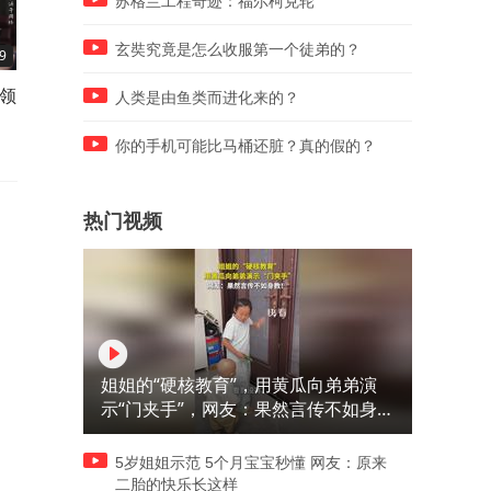
苏格兰工程奇迹：福尔柯克轮
玄奘究竟是怎么收服第一个徒弟的？
9
09:17
11:30
义领
1961年英国核轰炸中国计划为
1962年毛主席问溥仪传国玉
人类是由鱼类而进化来的？
何最终放弃？
下落，溥仪回答令人吃惊
你的手机可能比马桶还脏？真的假的？
热门视频
姐姐的“硬核教育”，用黄瓜向弟弟演
示“门夹手”，网友：果然言传不如身
教！
5岁姐姐示范 5个月宝宝秒懂 网友：原来
二胎的快乐长这样