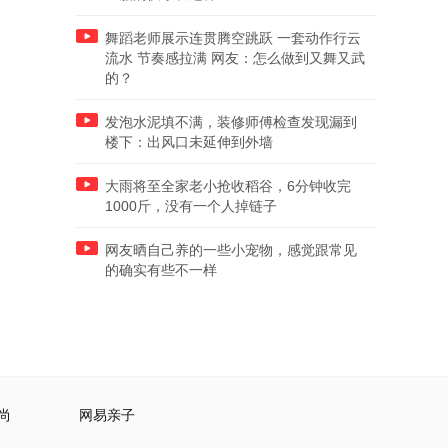
舞蹈老师展示连贯腾空跳跃 一套动作行云
流水 节奏感拉满 网友：怎么做到又舞又武
的？
发泡水泥填不满，装修师傅检查发现漏到
楼下：出风口未延伸到外墙
大雨将至全家老小抢收稻谷，6分钟收完
1000斤，没有一个人掉链子
网友晒自己养的一些小宠物，感觉跟常见
的确实有些不一样
尚
网易亲子