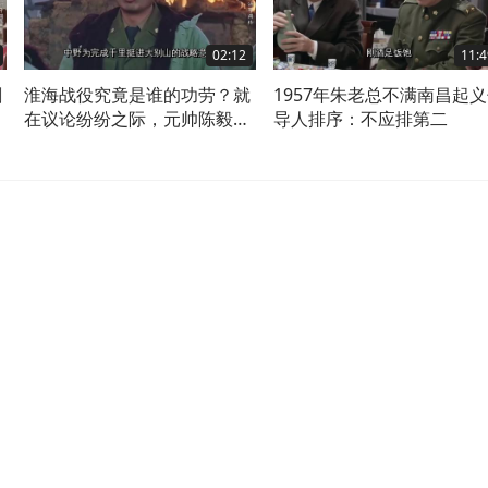
02:12
11:4
剑
淮海战役究竟是谁的功劳？就
1957年朱老总不满南昌起
瑟
在议论纷纷之际，元帅陈毅揭
导人排序：不应排第二
露实情