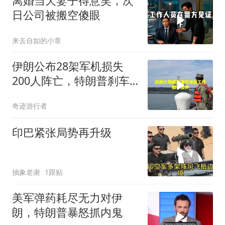
离婚当天妻子得意笑，次
日公司被搬空傻眼
来去自如的小章
伊朗公布28架军机损失
200人阵亡，特朗普刹车
真相曝光
奇迹游行者
印巴紧张局势再升级
抽象老谢
1跟贴
美军弹药耗尽无力对伊
朗，特朗普暴怒抓内鬼