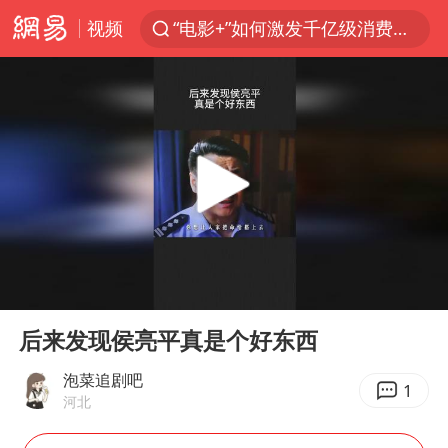
视频
“电影+”如何激发千亿级消费新活力？
泰国初中生饮弹自尽前开了26枪
河南南阳低保户为何背上40万元贷款
预计“白海豚”明晚将在浙江舟山到福建福鼎一带沿海登陆
用AI造出新病毒意味着什么
美股创4月份以来最大单周涨幅
实时追踪台风白海豚
00:00
00:36
俄黑客称掌握北约直接参与袭俄证据
Play
Ent
full
中方回应美国对多晶硅加征关税
后来发现侯亮平真是个好东西
女子被狗舔脚确诊三级暴露 医生回应
泡菜追剧吧
1
河北
光伏八巨头签署“不低于成本价”倡议