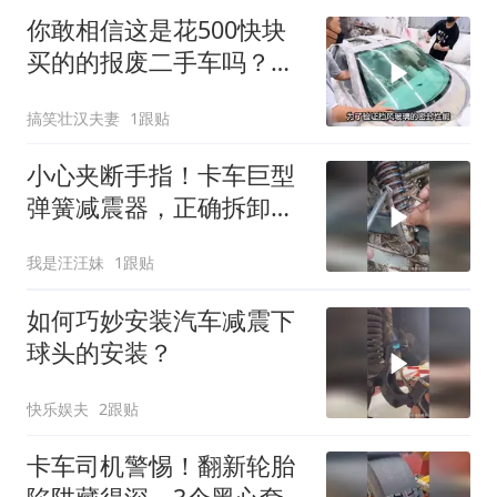
你敢相信这是花500快块
买的的报废二手车吗？改
装后惊艳所有
搞笑壮汉夫妻
1跟贴
小心夹断手指！卡车巨型
弹簧减震器，正确拆卸方
法看这里！
我是汪汪妹
1跟贴
如何巧妙安装汽车减震下
球头的安装？
快乐娱夫
2跟贴
卡车司机警惕！翻新轮胎