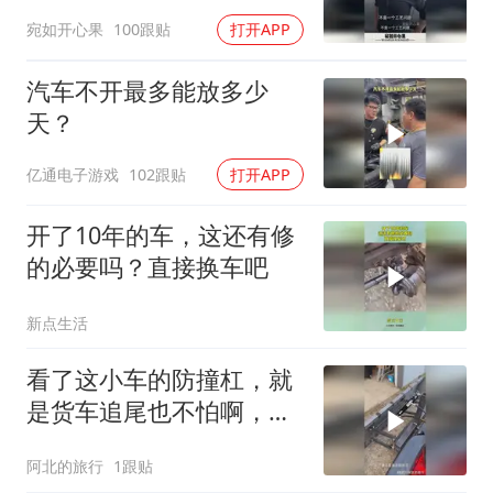
心知肚明
宛如开心果
100跟贴
打开APP
汽车不开最多能放多少
天？
亿通电子游戏
102跟贴
打开APP
开了10年的车，这还有修
的必要吗？直接换车吧
新点生活
看了这小车的防撞杠，就
是货车追尾也不怕啊，还
能自动升降，太厉害了
阿北的旅行
1跟贴