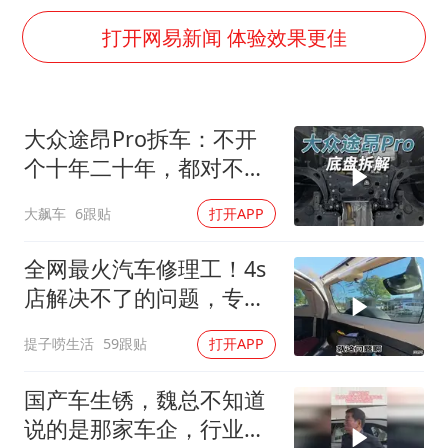
陈思诚零点晒照为佟丽娅庆生
打开网易新闻 体验效果更佳
夏日经济乘“热”而上 消费市场向“新”而行
36岁男演员成景区NPC后人气爆棚
身体出现这几个信号可能是肝在求救
大众途昂Pro拆车：不开
宇树王兴兴被问了360多个问题
个十年二十年，都对不起
几元成本的AI广告导致千万市值蒸发
这工艺！
大飙车
6跟贴
打开APP
台当局重金为“台独”织“皇帝新衣”
全网最火汽车修理工！4s
乐享全民健身 共筑健康中国
店解决不了的问题，专程
找他来修，太牛了
提子唠生活
59跟贴
打开APP
国产车生锈，魏总不知道
说的是那家车企，行业内