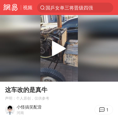
视频
国乒女单三将晋级四强
光影经济撬动暑期消费新蓝海
三警齐发！多地10级以上雷暴大风
马克·艾伦退出斯诺克中国公开赛
日本发布排名：“中国第一，美日德韩英法居后”
央视新主播李秋莹孙亚鹏亮相
情侣平潭拍日出坠崖1死1伤
00:00
00:15
大V：马科斯把路走绝了
Play
Ent
full
白海豚将正面袭击贯穿浙江
这车改的是真牛
购飞机票7分钟后退票被扣2022元
声明：个人原创，仅供参考
小怪搞笑配音
杭州全市有序停课
1
河南