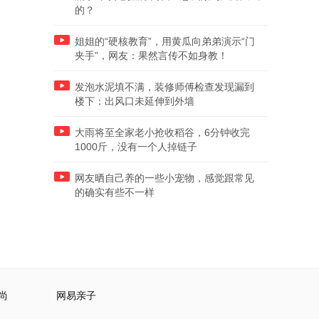
的？
姐姐的“硬核教育”，用黄瓜向弟弟演示“门
夹手”，网友：果然言传不如身教！
发泡水泥填不满，装修师傅检查发现漏到
楼下：出风口未延伸到外墙
大雨将至全家老小抢收稻谷，6分钟收完
1000斤，没有一个人掉链子
网友晒自己养的一些小宠物，感觉跟常见
的确实有些不一样
尚
网易亲子