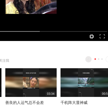
关注我
03:34
00:5
善良的人运气总不会差
千机阵大显神威