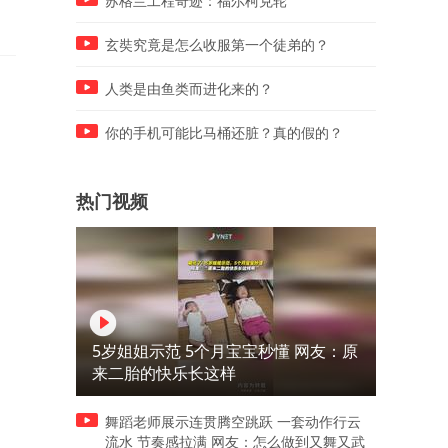
苏格兰工程奇迹：福尔柯克轮
玄奘究竟是怎么收服第一个徒弟的？
人类是由鱼类而进化来的？
你的手机可能比马桶还脏？真的假的？
热门视频
5岁姐姐示范 5个月宝宝秒懂 网友：原
来二胎的快乐长这样
舞蹈老师展示连贯腾空跳跃 一套动作行云
流水 节奏感拉满 网友：怎么做到又舞又武