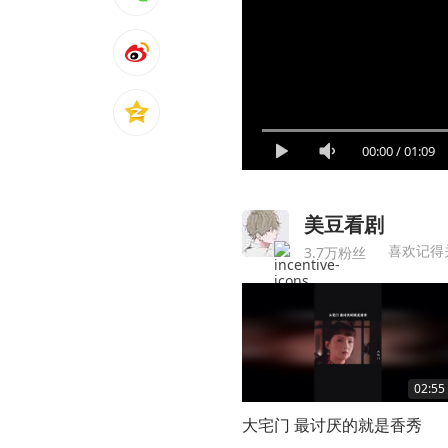
00:00
/
01:09
美豆看剧
喜欢记得
3.7万粉丝
02:55
大宅门 最讨厌的就是香秀