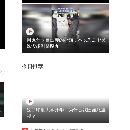
网友分享自己养的小猫，本以为是个灵
珠没想到是魔丸
今日推荐
这所印度大学开学，为什么我国如此重
1
01:44
00:33
视？
男人闻酒知真假直接被酒厂高
没想到老板娘竟是个妖怪
价聘请