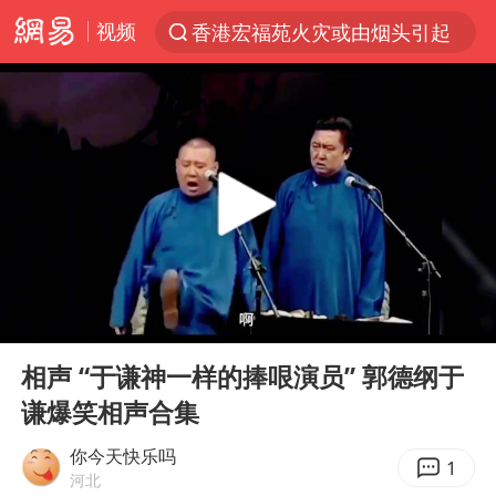
视频
香港宏福苑火灾或由烟头引起
“China Cool”火了，老外爱上中国避暑游
台风白海豚闭眼了
浙江海事局启动Ⅰ级防台应急响应
泰国初中生饮弹自尽前开了26枪
云南一地村民过火把节意外灼伤16人
预计“白海豚”明晚将在浙江舟山到福建福鼎一带沿海登陆
00:00
16:53
用AI造出新病毒意味着什么
Play
Ent
full
美股创4月份以来最大单周涨幅
相声 “于谦神一样的捧哏演员” 郭德纲于
谦爆笑相声合集
王虹邓煜的同学获统计学界诺贝尔奖
台州《告全体市民书》：非必要不外出
你今天快乐吗
1
河北