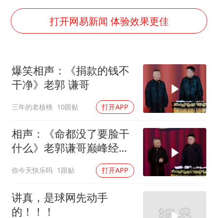
泰国校园枪击事件已致8死30余伤
光伏八巨头签署“不低于成本价”倡议
打开网易新闻 体验效果更佳
胡彦斌获《歌手2026》歌王
宇树王兴兴被问了360多个问题
爆笑相声：《捐款的钱不
79岁老人被城管撞倒后离世案一审开庭
干净》老郭 谦哥
2名小孩玩手机低头幅度近乎折叠
三年的老核桃
10跟贴
打开APP
四川宜宾地震网友称睡觉被摇醒
夯实基础开新局
相声：《命都没了要脸干
什么》老郭谦哥巅峰经典
爆笑相声太逗了
你今天快乐吗
1跟贴
打开APP
讲真，是球网先动手
的！！！