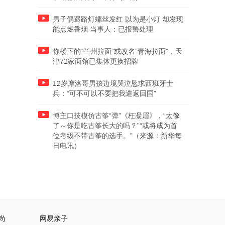
男子偶遇路灯螺丝发红 以为是小灯 却发现
能点燃香烟 当事人：已报警处理
你楼下的“兰州拉面”或改名“青海拉面”，天
津72家面馆已集体更换招牌
12岁摩洛哥男孩边境哭泣恳求西班牙士
兵：“可不可以不要把我遣返回国”
博主口技模仿古筝“弹”《枉凝眉》，“太像
了～你是吃古筝长大的吗？”“或将成为首
位考级不带古筝的选手。”（来源：新华每
日电讯）
尚
网易亲子