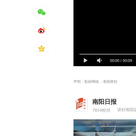
00:00
/
00:09
声明：取材网络，谨慎辨别
南阳日报
讲好南阳
7854粉丝