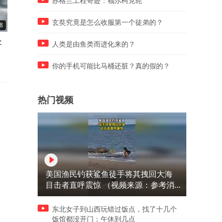
苏格兰工程奇迹：福尔柯克轮
玄奘究竟是怎么收服第一个徒弟的？
8
00:08
00:10
客
墨西哥网红直播中当街被枪
泰航拒载22名中国乘客，安
人类是由鱼类而进化来的？
杀，杀手骑摩托靠近后一枪爆
人员被拍到做“拉眼角”动作
头
泰国机场致歉：
你的手机可能比马桶还脏？真的假的？
热门视频
美国渔民钓获鲨鱼徒手将其拽回大海
目击者直呼震惊 （视频来源：参考消
息）
东北女子到山西玩错过饭点，找了十几个
饭馆都没开门：午休到几点