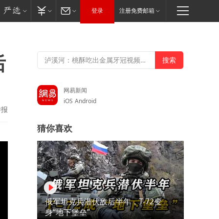
登录
注册免费邮箱
后
网易新闻
iOS
Android
举报
猜你喜欢
俄军坦克兵潜伏敌后半年，T-72变
身“地下堡垒”