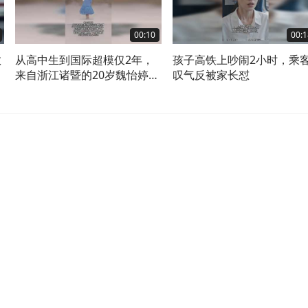
00:10
00:1
救
从高中生到国际超模仅2年，
孩子高铁上吵闹2小时，乘
来自浙江诸暨的20岁魏怡婷身
叹气反被家长怼
高180cm