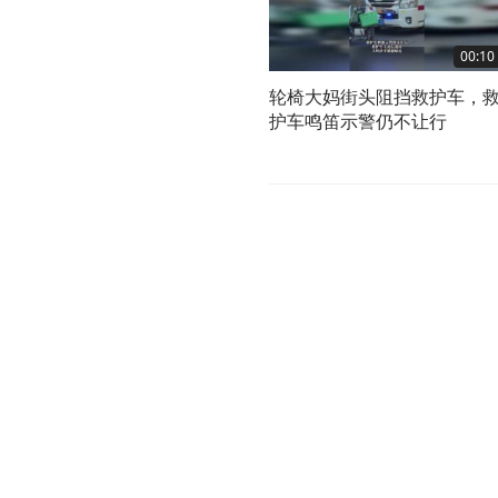
00:10
轮椅大妈街头阻挡救护车，
护车鸣笛示警仍不让行