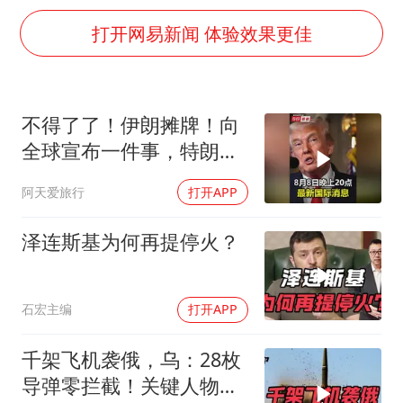
我国民营企业创新动能持续增强
打开网易新闻 体验效果更佳
高铁双人座被免票儿童挤成3人座
公安部通报：抓获犯罪嫌疑人8200余名
易烊千玺金鸡百花双料影帝
不得了了！伊朗摊牌！向
中方：奉劝美方解除对古巴制裁封锁
全球宣布一件事，特朗普
“老戏骨”秦焰去世
这下进退两难了！
阿天爱旅行
打开APP
广岛长崎的昨天未必不会是日本的明天
泽连斯基为何再提停火？
真理之光，何以能照亮复兴之路？
石宏主编
打开APP
千架飞机袭俄，乌：28枚
导弹零拦截！关键人物被