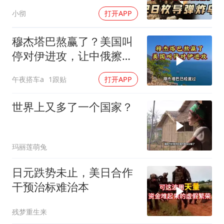
杀，普京2动作
小彻
打开APP
穆杰塔巴熬赢了？美国叫
停对伊进攻，让中俄擦了
把汗水
午夜搭车a
1跟贴
打开APP
世界上又多了一个国家？
玛丽莲萌兔
日元跌势未止，美日合作
干预治标难治本
残梦重生来