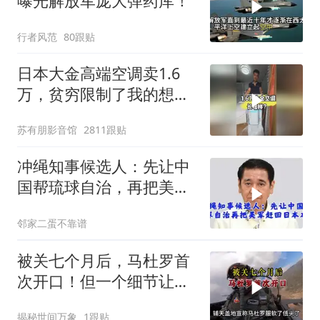
曝光解放军庞大弹药库！
行者风范
80跟贴
日本大金高端空调卖1.6
万，贫穷限制了我的想
象！
苏有朋影音馆
2811跟贴
冲绳知事候选人：先让中
国帮琉球自治，再把美军
赶回日本本土
邻家二蛋不靠谱
被关七个月后，马杜罗首
次开口！但一个细节让特
朗普尴尬了？
揭秘世间万象
1跟贴