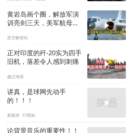
黄岩岛画个圈，解放军演
训亮剑三天，美军航母从
南海跑了
星空解密站
正对印度的歼-20实为四手
旧机，落差令人感到刺痛
越过海面
讲真，是球网先动手
的！！！
新媒体
57跟贴
论背景音乐的重要性！！