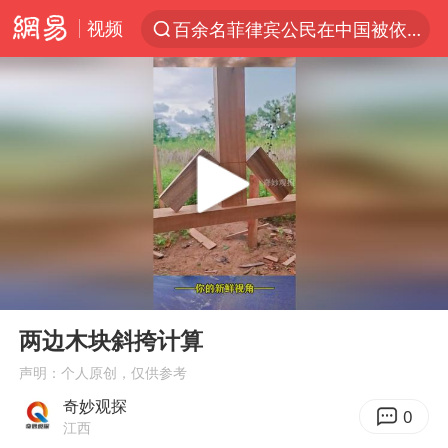
视频
百余名菲律宾公民在中国被依法处理
7月份居民消费价格指数保持温和上涨
中使馆：重大涉诈逃犯檀某落网
台湾不是国家不存在“国格”
独闯南太行失联14天的女子已找到
哥伦比亚强震已致超20人死亡
白海豚突然大拐弯 走出罕见路线
00:00
00:28
男子攒206小时加班调休被拒获赔1.6万
Play
Ent
full
哥伦比亚发生7.5级地震
两边木块斜挎计算
伊朗最高领袖将任命数名高级指挥官
声明：个人原创，仅供参考
奇妙观探
国内发现多起“Sorry”勒索病毒攻击
0
江西