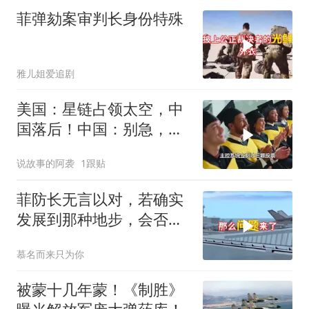
菲弹劾案审判长身份特殊
雅儿姐爱追剧
美国：星链占领太空，中
国落后！中国：别急，我
用造车流水线反超
说故事的阿袭
1跟贴
菲防长无言以对，若确实
发展到那种地步，会否上
前线
慕名而来只为你
被蒙十几年蒙！《制胜》