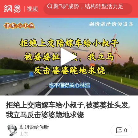
视频
部分美国AI模型被指持续实施有害行为
印度暴发金迪普拉病毒
杭州一小区17楼玻璃幕墙爆裂
郑国霖回应去景区上班被保安拦下
律师称“梅姨”若满75岁或不适用死刑
陕西潼关强降雨引发土崖滑坡1人失联
陕西柞水突发泥石流致1死2失联
00:00
23:32
“梅姨”准确年龄仍未知
Play
Ent
full
41岁女子为鼓励女儿考上985研究生
拒绝上交陪嫁车给小叔子,被婆婆扯头发,
我立马反击婆婆跪地求饶
“事业单位招聘不是人情买卖”
顾客称吃炭火烤肉商家收10元炭火费
勤姐说给你听
0
山东