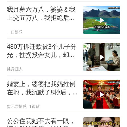
我月薪六万八，婆婆要我
上交五万八，我拒绝后她
换了门锁，12天
一口娱乐
480万拆迁款被3个儿子分
光，拄拐投奔女儿，却被
她送进养老院
健身狂人
婚宴上，婆婆把我妈推倒
在地，我沉默了8秒后，
对老公说：你还有
次元君情感
1跟贴
公公住院她不去看一眼，