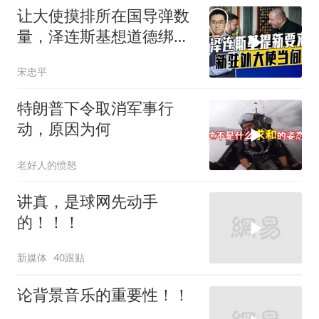
让大使摸排所在国导弹数
量，泽连斯基想道德绑架
援乌国，黔驴技穷
宋忠平
特朗普下令取消军事行
动，原因为何
老好人的愤怒
讲真，是球网先动手
的！！！
新媒体
40跟贴
论背景音乐的重要性！！