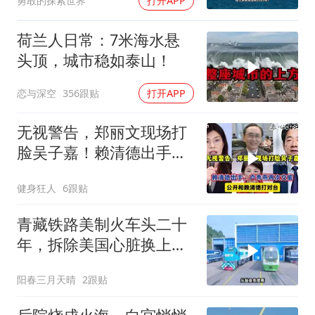
勇敢的探索世界
打开APP
荷兰人日常：7米海水悬
头顶，城市稳如泰山！
恋与深空
356跟贴
打开APP
无视警告，郑丽文现场打
脸吴子嘉！赖清德出手，
卢秀燕再次交底
健身狂人
6跟贴
青藏铁路美制火车头二十
年，拆除美国心脏换上绿
色电力
阳春三月天晴
2跟贴