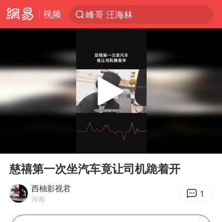
峰哥 汪海林
视频
解锁各地夏日限定体验
西湖突现狂风暴雨 游客瞬间被浇透
河南重大刑事案嫌疑人落网
富婆带资进组给自己硬加60多场吻戏
黄金创今年来最大单周涨幅
视频丨中国东方电气集团原党组副书记、董事宋致远被查
金饰克价一夜涨回1300元
00:00
00:53
Play
Ent
白海豚将正面袭击贯穿浙江
full
慈禧第一次坐汽车竟让司机跪着开
梁家辉：到内地拍戏不是北上是回归
西柚影视君
1
酒店回应车内过夜被收150元
河南
牛津大学一纸声明甩不了锅