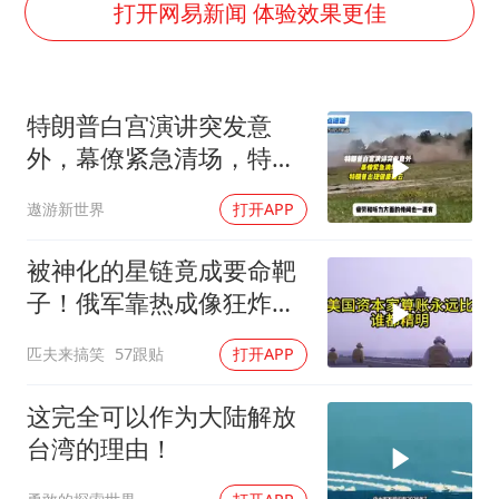
打开网易新闻 体验效果更佳
新疆景区自驾服务费改为按车收费
网传《披荆斩棘2026》名单
女主硬加吻戏短剧已下架
特朗普白宫演讲突发意
浙江台州《告全体市民书》
外，幕僚紧急清场，特朗
普出现健康疑云！
香港宏福苑火灾或由烟头引起
遨游新世界
打开APP
西贝创始人贾国龙押注鲜羊赛道
被神化的星链竟成要命靶
人民的健康、体质、幸福一脉相承
子！俄军靠热成像狂炸卫
星站，乌军沦为睁眼瞎到
匹夫来搞笑
57跟贴
打开APP
底有多惨？
这完全可以作为大陆解放
台湾的理由！