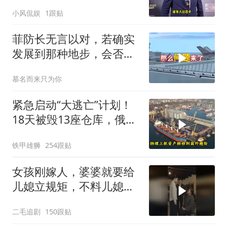
合人民币一万三左右
小风侃娱
1跟贴
菲防长无言以对，若确实
发展到那种地步，会否上
前线
慕名而来只为你
紧急启动“大逃亡”计划！
18天被毁13座仓库，俄电
商巨头被逼无奈，出此下
铁甲雄狮
254跟贴
策
女孩刚嫁人，婆婆就要给
儿媳立规矩，不料儿媳不
是好惹的！
二毛追剧
150跟贴