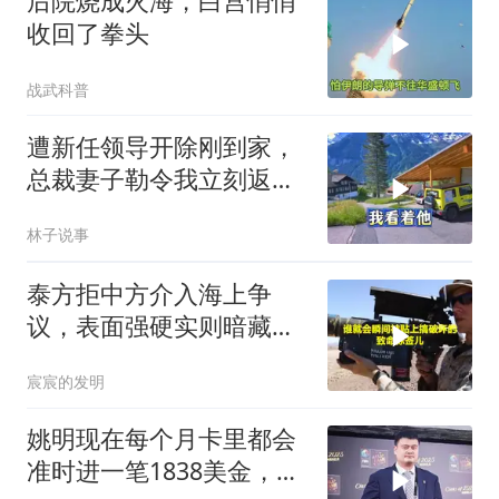
后院烧成火海，白宫悄悄
收回了拳头
战武科普
遭新任领导开除刚到家，
总裁妻子勒令我立刻返
岗，我直言她无权命令我
林子说事
泰方拒中方介入海上争
议，表面强硬实则暗藏玄
机
宸宸的发明
姚明现在每个月卡里都会
准时进一笔1838美金，折