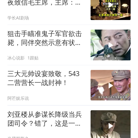
夜致信毛主席，主席：你
赶紧过来一趟
学长AI剧场
狙击手瞄准鬼子军官欲击
毙，同伴突然示意有状
况，鬼子胸前藏着钢板
冰心说影
1跟贴
三大元帅设宴致敬，543
二营营长一战封神！
阿芒娱乐说
刘亚楼从参谋长降级当兵
团司令？错了，这是一次
实权飞跃