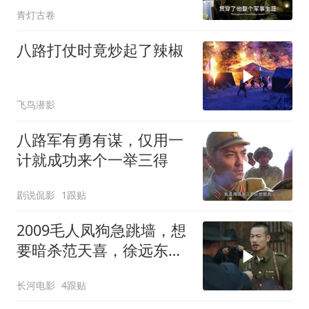
青灯古卷
八路打仗时竟炒起了辣椒
飞鸟潜影
八路军有勇有谋，仅用一
计就成功来个一举三得
剧说侃影
1跟贴
2009毛人凤狗急跳墙，想
要暗杀范天喜，徐远东硬
杠毛人凤
长河电影
4跟贴