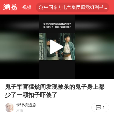
视频
中国东方电气集团原党组副书记、董事宋致远被查
俄黑客称掌握北约直接参与袭俄证据
浙江海事局启动Ⅰ级防台应急响应
预计“白海豚”明晚将在浙江舟山到福建福鼎一带沿海登陆
云南一地村民过火把节意外灼伤16人
泰国初中生饮弹自尽前开了26枪
用AI造出新病毒意味着什么
00:00
03:19
今年第二强台风将带来多大影响
Play
Ent
full
美股创4月份以来最大单周涨幅
鬼子军官猛然间发现被杀的鬼子身上都
少了一颗扣子吓傻了
王虹邓煜的同学获统计学界诺贝尔奖
台州《告全体市民书》：非必要不外出
卡弹机追剧
1
河南