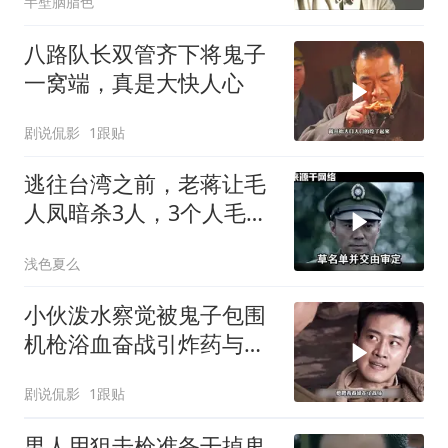
半壁胭脂色
八路队长双管齐下将鬼子
一窝端，真是大快人心
剧说侃影
1跟贴
逃往台湾之前，老蒋让毛
人凤暗杀3人，3个人毛人
凤一个都不敢动
浅色夏么
小伙泼水察觉被鬼子包围
机枪浴血奋战引炸药与敌
同归于尽
剧说侃影
1跟贴
男人用狙击枪准备干掉鬼