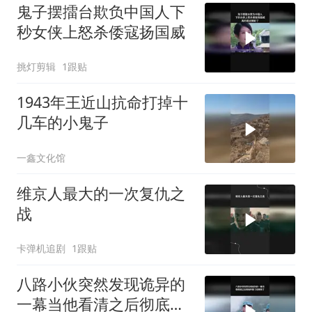
鬼子摆擂台欺负中国人下
秒女侠上怒杀倭寇扬国威
挑灯剪辑
1跟贴
1943年王近山抗命打掉十
几车的小鬼子
一鑫文化馆
维京人最大的一次复仇之
战
卡弹机追剧
1跟贴
八路小伙突然发现诡异的
一幕当他看清之后彻底吓