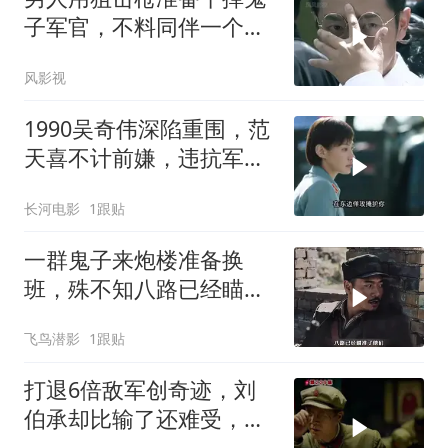
子军官，不料同伴一个手
势，竟察觉不对劲
风影视
1990吴奇伟深陷重围，范
天喜不计前嫌，违抗军令
也要解救吴奇伟
长河电影
1跟贴
一群鬼子来炮楼准备换
班，殊不知八路已经瞄准
了他们
飞鸟潜影
1跟贴
打退6倍敌军创奇迹，刘
伯承却比输了还难受，对
一事耿耿于怀