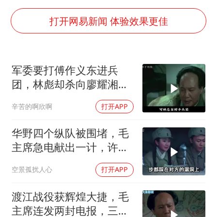
泰国校园枪击事件已致8死30余伤
胡彦斌获《歌手2026》歌王
打开网易新闻 体验效果更佳
宇树王兴兴被问了360多个问题
美参院通过一项对俄能源领域制裁法案
军委要打傅作义东进兵
四川宜宾地震网友称睡觉被摇醒
团，林彪却杀向廖耀湘，
夯实基础开新局
毛主席：用兵神了
辛苦的啊欣啊
打开APP
华野四个纵队被围堵，毛
主席急电献出一计，许世
友直呼太高明了
空景孤扰人心
打开APP
渡江战役获辉煌大捷，毛
主席连发两封电报，三野