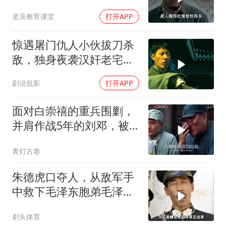
全权交粟裕指挥！
老吴教育课堂
打开APP
惊遇屠门仇人小伙拔刀杀
敌，独身夜袭汉奸老宅了
结血债
剧说侃影
打开APP
面对白崇禧的重兵围剿，
并肩作战5年的刘邓，被
迫分开行动
青灯古卷
朱德虎口夺人，从敌军手
中救下毛泽东胞弟毛泽
覃！
刺头体育