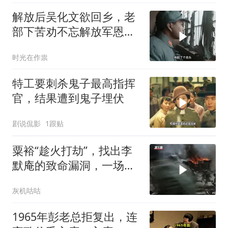
解放后吴化文欲回乡，老
部下苦劝不忘解放军恩情
与好处
时光在作祟
特工要刺杀鬼子最高指挥
官，结果遭到鬼子埋伏
剧说侃影
1跟贴
粟裕“趁火打劫”，找出李
默庵的致命漏洞，一场闪
电战再次封神
灰机咕咕
1965年彭老总拒复出，连