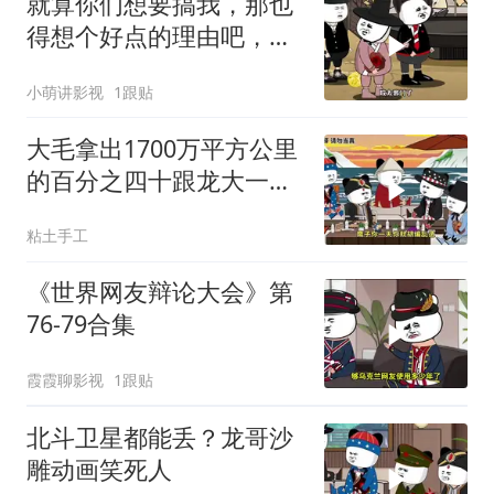
就算你们想要搞我，那也
得想个好点的理由吧，这
这...他不成立啊
小萌讲影视
1跟贴
大毛拿出1700万平方公里
的百分之四十跟龙大一起
开发[震惊][震惊]
粘土手工
《世界网友辩论大会》第
76-79合集
霞霞聊影视
1跟贴
北斗卫星都能丢？龙哥沙
雕动画笑死人