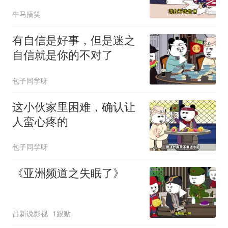
牛马搞笑
有自信是好事，但是迷之
自信就是你的不对了
包子同学呀
这小伙家里困难，确认让
人蛮心疼的
包子同学呀
《亚洲频道之失眠了》
吕新说影视
1跟贴