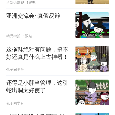
吕新说影视
1跟贴
亚洲交流会~真假易辩
精品街拍
1跟贴
这拖鞋绝对有问题，搞不
好还真是什么上古神器！
包子同学呀
还得是小胖当管理，这引
蛇出洞太好使了
包子同学呀