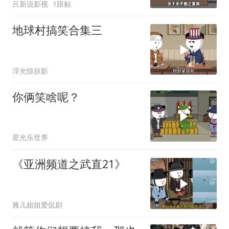
吕新说影视
1跟贴
地球村搞笑合集三
浮光惊掠影
你俩笑啥呢？
星光乐世界
《亚洲频道之武直21》
雅儿姐姐爱侃剧