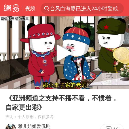
视频
台风白海豚已进入24小时警戒线
“电影+”如何激发千亿级消费新活力？
泉州市委书记张毅恭被查
秘鲁和墨西哥宣布恢复外交关系
沙特土耳其巴基斯坦签署共同防务协议
多地严查未成年飙车炸街
泰国校园枪击事件已致8死30余伤
00:00
02:35
中医教你一招提升气血
Play
Ent
full
上海：台风白海豚或将带来龙卷风
《亚洲频道之支持不播不看，不惯着，
自家更出彩》
全球首个长时储能一体化产业园量产
声明：个人原创，仅供参考
四川宜宾市高县4.9级地震致1人死亡
雅儿姐姐爱侃剧