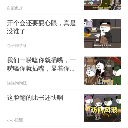
白宸侃片
开个会还要耍心眼，真是
没谁了
包子同学呀
我们一唠嗑你就插嘴，一
唠嗑你就插嘴，显着你
了？
猫猫狗狗汪
这脸翻的比书还快啊
小小段砸