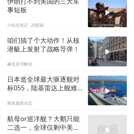
伊朗打不到美国的三大军
事短板
小先生笔记
26跟贴
咱们搞了个大动作！从核
潜艇上发射了战略导弹！
赫逗足球解说
日本造全球最大驱逐舰对
标055，陆基雷达上舰难
掩攻防失衡
聚焦最新动态
航母or巡洋舰？大鹅只能
二选一，全球仅剩中美能