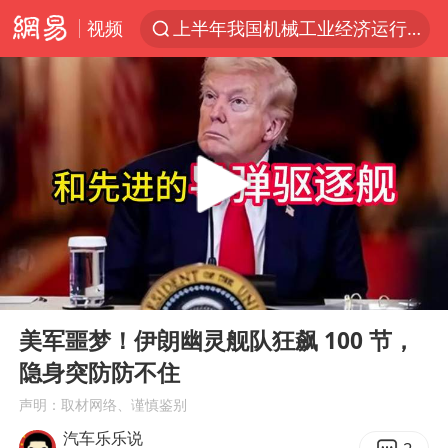
视频
上半年我国机械工业经济运行稳中有进
实测秋天第一杯奶茶
泰国枪击案凶手先杀祖父母后行凶
四川宜宾市高县发生4.9级地震
台风“白海豚”体型变大！环流面积接近13个浙江那么大
泰国校园枪击案死亡人数升至7人
东航新规：提前14天可免费退改签
00:00
03:31
河南回应撤回领导带薪错峰休假通知
Play
Ent
full
汪峰阻止14岁女儿买大牌
美军噩梦！伊朗幽灵舰队狂飙 100 节，
隐身突防防不住
江苏发布台风蓝色预警
声明：取材网络、谨慎鉴别
国防部：坚决反制任何闹海挑衅图谋
汽车乐乐说