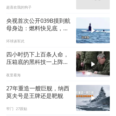
同时拥有！
超喜欢我的狗子
央视首次公开039B摸到航
母身边：燃料快见底，掉
深30米，最终锁定大鱼
环球谈军武
四小时扔下上百条人命，
压箱底的黑科技一上阵就
穿了帮
夜里看海
27年重造一艘巨舰，纳西
莫夫号是王牌还是靶舰
窄门
27跟贴