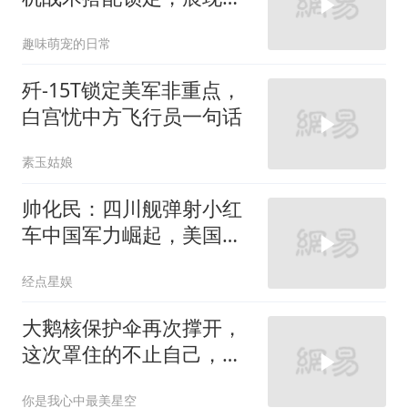
国海军硬核实力
趣味萌宠的日常
歼-15T锁定美军非重点，
白宫忧中方飞行员一句话
素玉姑娘
帅化民：四川舰弹射小红
车中国军力崛起，美国军
事霸权战后没了
经点星娱
大鹅核保护伞再次撑开，
这次罩住的不止自己，五
个盟友全在伞下
你是我心中最美星空