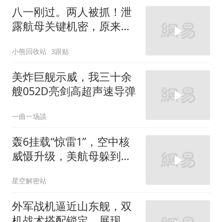
八一刚过。两人被抓！泄
露航母关键机密，原来间
谍就在普通人身边
小熊回收站
3跟贴
美炸巨舰示威，我三十余
艘052D亮剑高超声速导弹
一曲一场談
轰6挂载“惊雷1”，空中核
威慑升级，美航母躲到夏
威夷也不安全了
星空解密站
外军战机逼近山东舰，双
机战术搭配锁定，展现中