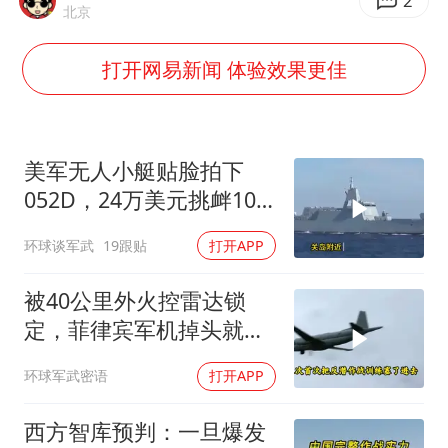
李云泽严重违纪违法
2
北京
王力宏演唱会黄牛带观众藏匿被查获
打开网易新闻 体验效果更佳
国防部回应日本试射“战斧”导弹
陕西省委书记赶赴柞水县杏坪镇
女孩摆摊卖菌子时收到北大通知书
美军无人小艇贴脸拍下
改名后的“青海拉面”店
052D，24万美元挑衅10
亿美元大驱，这是要搞新
东方之约 相约未来
环球谈军武
19跟贴
打开APP
战法？
被40公里外火控雷达锁
定，菲律宾军机掉头就
跑，欧盟1500万也救不了
环球军武密语
打开APP
场
西方智库预判：一旦爆发