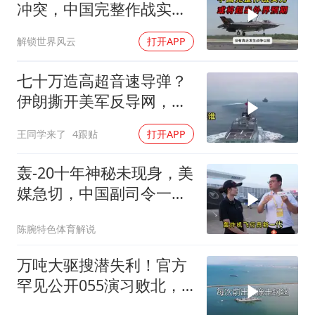
冲突，中国完整作战实力
或将超出外界预期
解锁世界风云
打开APP
七十万造高超音速导弹？
伊朗撕开美军反导网，炸
出中国工业底牌
王同学来了
4跟贴
打开APP
轰-20十年神秘未现身，美
媒急切，中国副司令一句
话平息质疑
陈腕特色体育解说
万吨大驱搜潜失利！官方
罕见公开055演习败北，
水下破局不容易