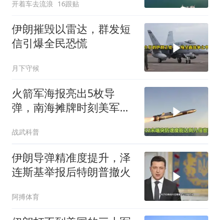
开着车去流浪
16跟贴
伊朗摧毁以雷达，群发短
信引爆全民恐慌
月下守候
火箭军海报亮出5枚导
弹，南海摊牌时刻美军拦
得住吗
战武科普
伊朗导弹精准度提升，泽
连斯基举报后特朗普撤火
阿搏体育