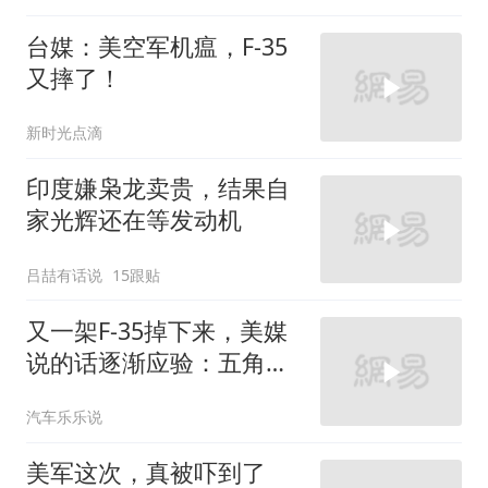
台媒：美空军机瘟，F-35
又摔了！
新时光点滴
印度嫌枭龙卖贵，结果自
家光辉还在等发动机
吕喆有话说
15跟贴
又一架F-35掉下来，美媒
说的话逐渐应验：五角大
楼要亏大了
汽车乐乐说
美军这次，真被吓到了