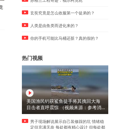
苏格兰工程奇迹：福尔柯克轮
竟
马路边的草坪里埋着一块古
路边果园发现古墓里才有的
碑，竟是座1000多年的皇帝
头，竟是一座500年的王爷
玄奘究竟是怎么收服第一个徒弟的？
墓！
墓！
人类是由鱼类而进化来的？
你的手机可能比马桶还脏？真的假的？
热门视频
美国渔民钓获鲨鱼徒手将其拽回大海
目击者直呼震惊 （视频来源：参考消
息）
男子现场解说展示自己装修踩的坑 情绪稳
定但充满无奈 每处都有精心设计 但每处都