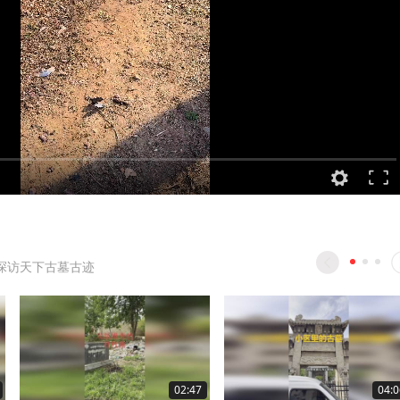
探访天下古墓古迹
02:47
04:0