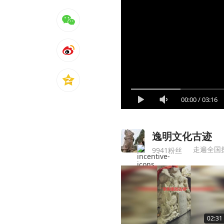
00:00
/
03:16
逸明文化古迹
走遍全国
9941粉丝
02:31