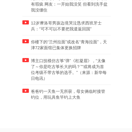
有瑕疵 网友：一开始我没笑 但看到洗手盆
我没绷住
12岁摩洛哥男孩边境哭泣恳求西班牙士
兵：“可不可以不要把我遣返回国”
你楼下的“兰州拉面”或改名“青海拉面”，天
津72家面馆已集体更换招牌
博主口技模仿古筝“弹”《枉凝眉》，“太像
了～你是吃古筝长大的吗？”“或将成为首
位考级不带古筝的选手。”（来源：新华每
日电讯）
爸爸钓一天鱼一无所获，母女俩临时接管
钓位，用玩具鱼竿钓上大鱼