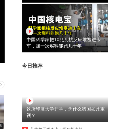
中国科学家把10兆瓦核反应堆塞进卡
车，加一次燃料能跑几十年
今日推荐
这所印度大学开学，为什么我国如此重
视？
6
03:49
02:49