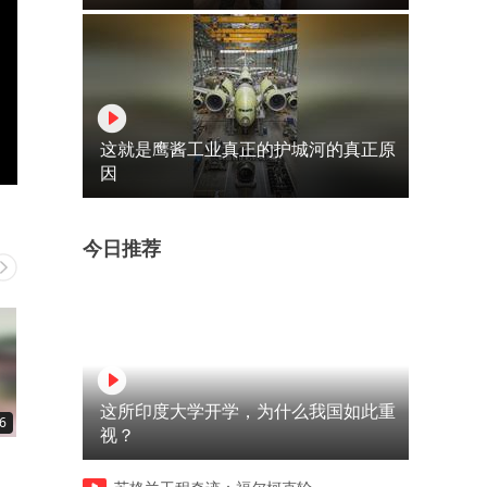
这就是鹰酱工业真正的护城河的真正原
因
今日推荐
这所印度大学开学，为什么我国如此重
6
01:51
00:21
视？
男儿有泪不轻弹，咬咬牙关，
放暑假第一天 #越南生活
生活还要继续！