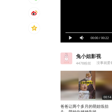
00:00
/
00:22
兔小姐影视
没事就爱
4478粉丝
00:14
爸爸让两个多月的萌娃练抬
头，萌娃向姥姥告状