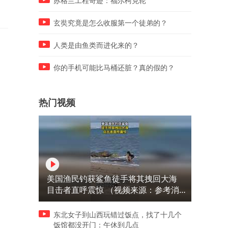
苏格兰工程奇迹：福尔柯克轮
玄奘究竟是怎么收服第一个徒弟的？
人类是由鱼类而进化来的？
你的手机可能比马桶还脏？真的假的？
热门视频
美国渔民钓获鲨鱼徒手将其拽回大海
目击者直呼震惊 （视频来源：参考消
息）
东北女子到山西玩错过饭点，找了十几个
饭馆都没开门：午休到几点