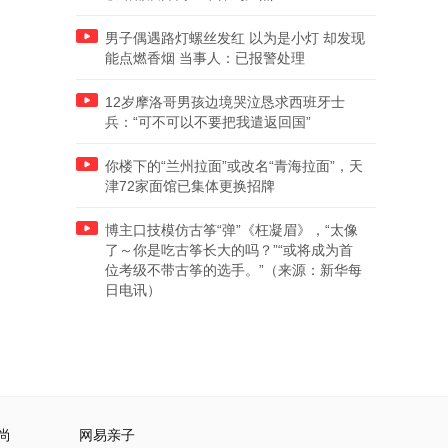
男子偶遇路灯螺丝发红 以为是小灯 却发现
能点燃香烟 当事人：已报警处理
12岁摩洛哥男孩边境哭泣恳求西班牙士
兵：“可不可以不要把我遣返回国”
你楼下的“兰州拉面”或改名“青海拉面”，天
津72家面馆已集体更换招牌
博主口技模仿古筝“弹”《枉凝眉》，“太像
了～你是吃古筝长大的吗？”“或将成为首
位考级不带古筝的选手。”（来源：新华每
日电讯）
尚
网易亲子