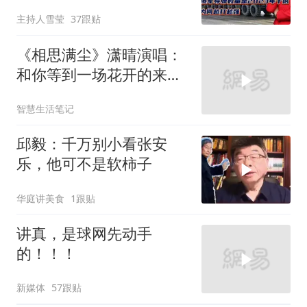
何越打越强？
主持人雪莹
37跟贴
《相思满尘》潇晴演唱：
和你等到一场花开的来
临，不再相逢
智慧生活笔记
邱毅：千万别小看张安
乐，他可不是软柿子
华庭讲美食
1跟贴
讲真，是球网先动手
的！！！
新媒体
57跟贴