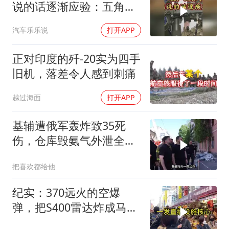
说的话逐渐应验：五角大
楼要亏大了
汽车乐乐说
打开APP
正对印度的歼-20实为四手
旧机，落差令人感到刺痛
越过海面
打开APP
基辅遭俄军轰炸致35死
伤，仓库毁氨气外泄全城
警报
把喜欢都给他
纪实：370远火的空爆
弹，把S400雷达炸成马蜂
窝，靶标惨状让台军急眼