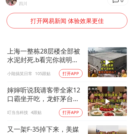
2025年小学教师减少13.19万
0
四川
王艺迪无缘横滨赛决赛
打开网易新闻 体验效果更佳
泰国：高度重视中国游客旅游体验
于东来直播和胖东来核心团队开会
上海大部迎大暴雨
上海一整栋28层楼全部被
《龙餐馆》 冲奖
水泥封死.b看完你就明白
了..s
蒯曼挺进WTT横滨冠军赛女单四强
小陆搞笑日常
105跟贴
打开APP
构建更高水平的全民健身公共服务体系
婶婶听说我请客带全家12
口霸坐开吃，龙虾茅台点
到飞起，我没发
叮当当科技
4跟贴
打开APP
又一架F-35掉下来，美媒