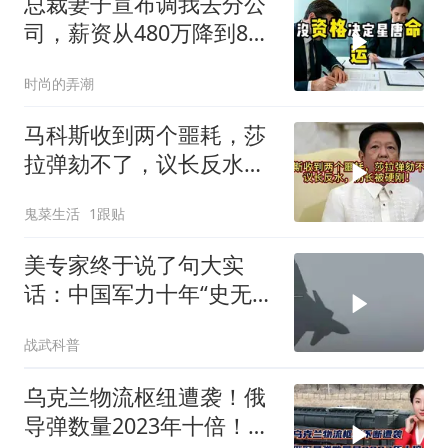
总裁妻子宣布调我去分公
司，薪资从480万降到8
万，我递交辞呈
时尚的弄潮
马科斯收到两个噩耗，莎
拉弹劾不了，议长反水，
防长被硬刚！
鬼菜生活
1跟贴
美专家终于说了句大实
话：中国军力十年“史无前
例”狂飙，美国这次真坐不
战武科普
住了
乌克兰物流枢纽遭袭！俄
导弹数量2023年十倍！为