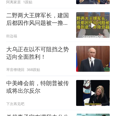
阿离家居
1跟贴
了
二野两大王牌军长，建国
后都因作风问题被一撸到
底、开除党籍
街边福
大乌正在以不可阻挡之势
迈向全面胜利！
琴音缭绕回
368跟贴
中美峰会前，特朗普被传
或将出尔反尔
下次再见吧