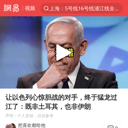
视频
上海：5号线16号线浦江线全线停运
上半年我国经营主体结构持续优化
上海有出现龙卷潜势
上海全域长途客运班次全部停运
今日15时起福州地铁高架区段停运
白海豚逼近浙闽沿海
1枚就能让航母瘫痪 轰-6J实力有多强
00:00
07:45
王艺迪2-4不敌张本美和止步4强
Play
Ent
full
国足U17与阿森纳决赛取消 并列冠军
让以色列心惊胆战的对手，终于猛龙过
江了：既非土耳其，也非伊朗
上门女婿出轨女邻居多年被判重婚罪
声明：个人原创，仅供参考
王传君 《披荆斩棘》
把喜欢都给他