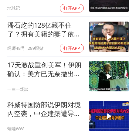
亿！
地球记
打开APP
潘石屹的128亿藏不住
了？拥有美籍的妻子依旧
躲不开缴税！
绳师48号
289跟贴
打开APP
17天激战重创美军！伊朗
确认：美方已无奈撤出两
处军事基地
一曲一场談
科威特国防部说伊朗对境
內空袭，中企建築遭导弹
击中｜介文汲.谢寒冰.张
蛙哇WW
延廷｜辣晚报20260806