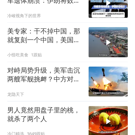
军遗体崩溃：伊朗将数倍
偿还
冷峻视角下的世界
美专家：干不掉中国，那
就复刻一个中国，美国看
上了这两个国家
小怪吃美食
1跟贴
对峙局势升级，美军击沉
两艘军舰挑衅？中方对美
亮出“杀手锏”
龙隐天下
男人竟然用盘子里的桃，
就杀了两个人
冷门精选
3649跟贴