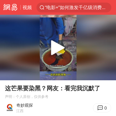
视频
“电影+”如何激发千亿级消费新活力？
向鹏0-3不敌张本智和
我国货物贸易进出口超30万亿元
曝韩国足协为外籍裁判员安排色情招待
台风白海豚加强
佛山通报笔试前13被淘汰后5名进体检
“新疆阿勒泰八月能滑雪”不实
00:00
00:17
广东雷州通报特教老师招聘违规事件
Play
Ent
full
陈幸同晋级WTT横滨冠军赛8强
这芒果要染黑？网友：看完我沉默了
泰国枪击案凶手先杀祖父母后行凶
声明：个人原创，仅供参考
奇妙观探
“立秋的第一杯奶茶”又爆单了
0
江西