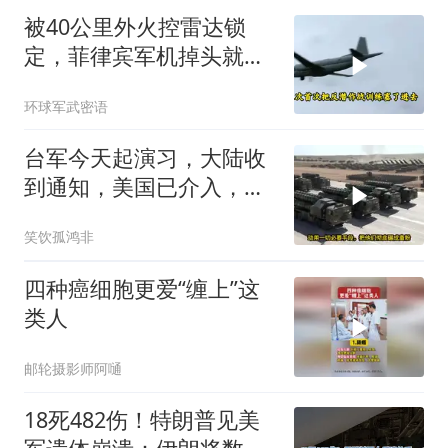
被40公里外火控雷达锁
定，菲律宾军机掉头就
跑，欧盟1500万也救不了
环球军武密语
场
台军今天起演习，大陆收
到通知，美国已介入，日
本涉台表述也变了
笑饮孤鸿非
四种癌细胞更爱“缠上”这
类人
邮轮摄影师阿嗵
18死482伤！特朗普见美