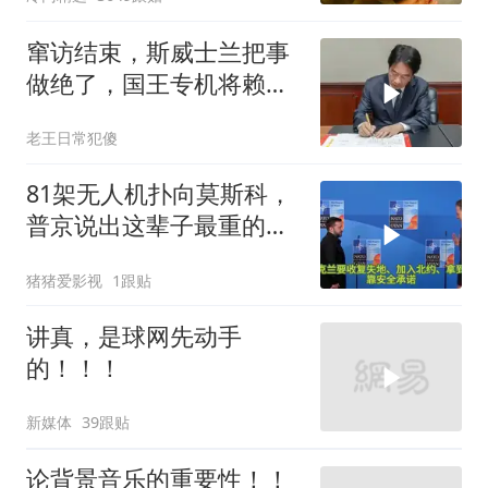
窜访结束，斯威士兰把事
做绝了，国王专机将赖清
德连夜送回台岛
老王日常犯傻
81架无人机扑向莫斯科，
普京说出这辈子最重的一
句话
猪猪爱影视
1跟贴
讲真，是球网先动手
的！！！
新媒体
39跟贴
论背景音乐的重要性！！