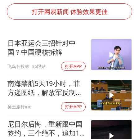
超颖电子拟投资20.86亿建设新项目
打开网易新闻 体验效果更佳
宇树科技中一签需缴款7.54万元
国防部：坚决反制任何闹海挑衅图谋
江苏发布台风蓝色预警
日本亚运会三招针对中
两名乘客在飞机上因调节座椅起冲突
国？中国硬核拆解
台湾海峡南口北上船舶实施交通管制
飞鸟各投林
36跟贴
打开APP
夯实基础开新局
南海禁航5天19小时，菲
方递图纸，解放军反制组
合拳已到位
吴王旅行ing
打开APP
尼日尔后悔，重新跟中国
签约，三个绝不，追加10