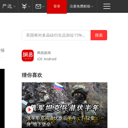
登录
注册免费邮箱
举报
网易新闻
iOS
Android
猜你喜欢
俄军坦克兵潜伏敌后半年，T-72变
身“地下堡垒”