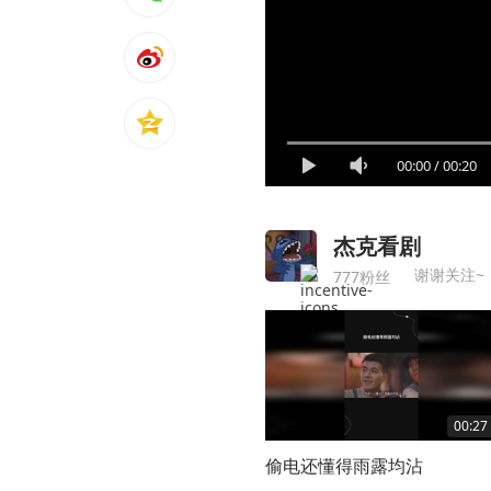
00:00
/
00:20
杰克看剧
谢谢关注~
777粉丝
00:27
偷电还懂得雨露均沾