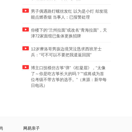
男子偶遇路灯螺丝发红 以为是小灯 却发现
能点燃香烟 当事人：已报警处理
你楼下的“兰州拉面”或改名“青海拉面”，天
津72家面馆已集体更换招牌
12岁摩洛哥男孩边境哭泣恳求西班牙士
兵：“可不可以不要把我遣返回国”
博主口技模仿古筝“弹”《枉凝眉》，“太像
了～你是吃古筝长大的吗？”“或将成为首
位考级不带古筝的选手。”（来源：新华每
日电讯）
尚
网易亲子