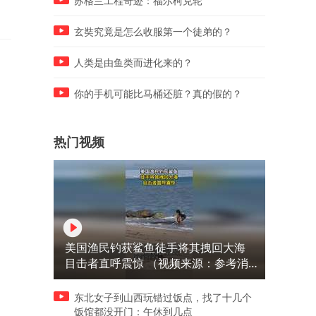
苏格兰工程奇迹：福尔柯克轮
玄奘究竟是怎么收服第一个徒弟的？
人类是由鱼类而进化来的？
你的手机可能比马桶还脏？真的假的？
热门视频
美国渔民钓获鲨鱼徒手将其拽回大海
目击者直呼震惊 （视频来源：参考消
息）
东北女子到山西玩错过饭点，找了十几个
饭馆都没开门：午休到几点