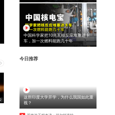
中国科学家把10兆瓦核反应堆塞进卡
车，加一次燃料能跑几十年
今日推荐
这所印度大学开学，为什么我国如此重
2
00:20
00:31
视？
新来的秘书又中招了
这样还能救人