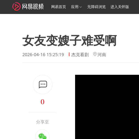
网易首页
应用
无障碍浏览
进入关怀版
女友变嫂子难受啊
2026-04-16 15:25:19
杰克看剧
河南
0
分享至