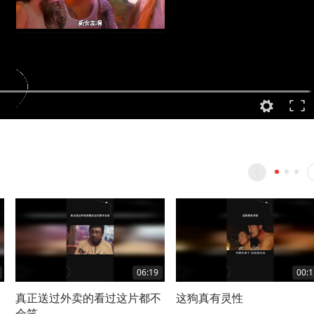
06:19
00:1
真正送过外卖的看过这片都不
这狗真有灵性
会笑