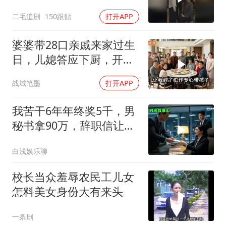
是好惹的！
二毛追剧
150跟贴
打开APP
婆婆带28口亲戚来家过生
日，儿媳答应下厨，开饭
时全愣住了
战域笔墨
打开APP
我苦干6年年终奖5千，男
秘书拿90万，辞职信让女
老板愣住
白浅娱乐聊
校长当众羞辱农民工儿女
怎料美女身份大有来头
一条剧