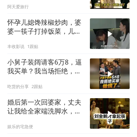
阿天爱旅行
怀孕儿媳馋辣椒炒肉，婆
婆一筷子打掉饭菜，儿媳
果断爆爽反击
丰收影说
1跟贴
小舅子装阔请客6万8，逼
我买单？我当场拒绝，他
慌了
吃货的分享
2跟贴
婚后第一次回婆家，丈夫
让我给全家端洗脚水，我
笑着答应，转身拨通了一
娱乐的宅急便
个电话