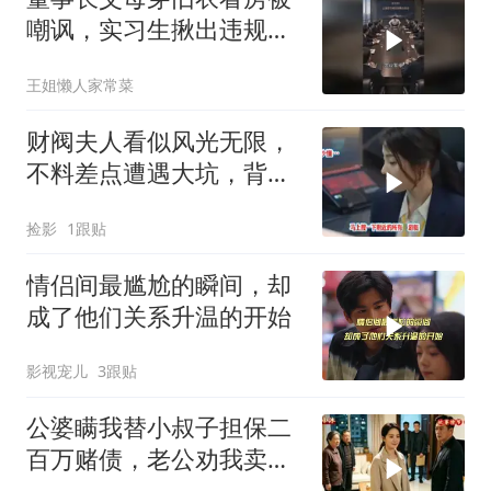
嘲讽，实习生揪出违规黑
幕
王姐懒人家常菜
财阀夫人看似风光无限，
不料差点遭遇大坑，背后
真相令人深思
捡影
1跟贴
情侣间最尴尬的瞬间，却
成了他们关系升温的开始
影视宠儿
3跟贴
公婆瞒我替小叔子担保二
百万赌债，老公劝我卖房
还债，我冷笑：想得美