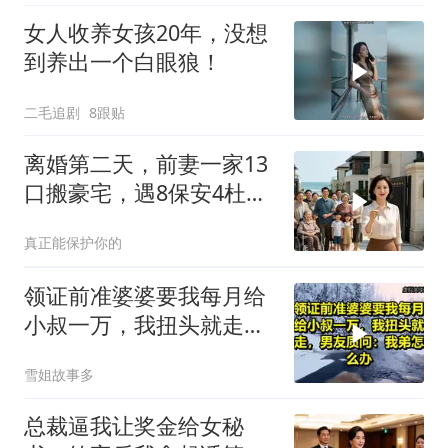
女人收养女孩20年，没想
到养出一个白眼狼！
二毛追剧
8跟贴
离婚第二天，前妻一家13
口搬豪宅，遇8保安4杜宾
犬集体傻眼
真正能保护你的
领证前准婆婆要我每月给
小叔一万，我扭头就走，
男友质问：我弟怎么办？
雪姐故事多
总裁逼我让奖金给女秘