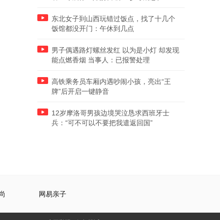
东北女子到山西玩错过饭点，找了十几个
饭馆都没开门：午休到几点
男子偶遇路灯螺丝发红 以为是小灯 却发现
能点燃香烟 当事人：已报警处理
高铁乘务员车厢内遇吵闹小孩，亮出“王
牌”后开启一键静音
12岁摩洛哥男孩边境哭泣恳求西班牙士
兵：“可不可以不要把我遣返回国”
尚
网易亲子