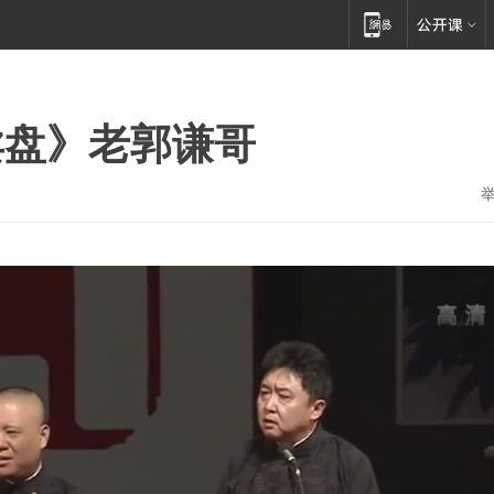
卖盘》老郭谦哥