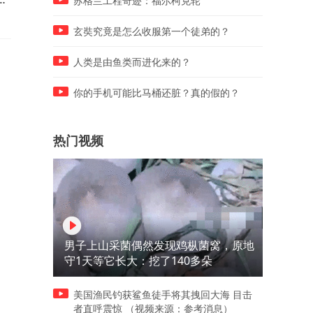
苏格兰工程奇迹：福尔柯克轮
笑太逗
笑太逗了
玄奘究竟是怎么收服第一个徒弟的？
人类是由鱼类而进化来的？
你的手机可能比马桶还脏？真的假的？
热门视频
男子上山采菌偶然发现鸡枞菌窝，原地
守1天等它长大：挖了140多朵
美国渔民钓获鲨鱼徒手将其拽回大海 目击
者直呼震惊 （视频来源：参考消息）