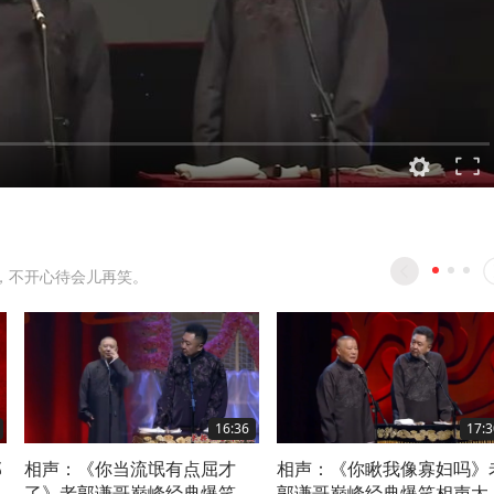
，不开心待会儿再笑。
16:36
17:3
郭
相声：《你当流氓有点屈才
相声：《你瞅我像寡妇吗》
太
了》老郭谦哥巅峰经典爆笑相
郭谦哥巅峰经典爆笑相声太