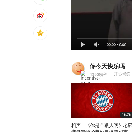
00:00
/
0:00
你今天快乐吗
开心就笑
4390粉丝
16:26
相声：《你是个狠人啊》老
谦哥巅峰经典经典爆笑相声