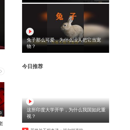
兔子那么可爱，为什么没人把它当宠
物？
今日推荐
这所印度大学开学，为什么我国如此重
0
16:10
15:08
视？
老
相声：《那些所谓的专家》老
相声：《木乃伊失身了》郭
搞
郭谦哥巅峰经典爆笑相声太搞
纲于谦巅峰经典爆笑相声太