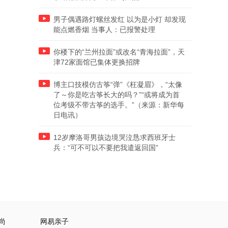
男子偶遇路灯螺丝发红 以为是小灯 却发现
能点燃香烟 当事人：已报警处理
你楼下的“兰州拉面”或改名“青海拉面”，天
津72家面馆已集体更换招牌
博主口技模仿古筝“弹”《枉凝眉》，“太像
了～你是吃古筝长大的吗？”“或将成为首
位考级不带古筝的选手。”（来源：新华每
日电讯）
12岁摩洛哥男孩边境哭泣恳求西班牙士
兵：“可不可以不要把我遣返回国”
尚
网易亲子