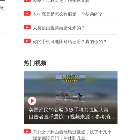
苏格兰工程奇迹：福尔柯克轮
唐
手机被骗子远程控制怎么办？
告别费劲手动磨刀！百年厨
民警提醒：牢记“关、拔、
专家王麻子两款原创厨刀来
玄奘究竟是怎么收服第一个徒弟的？
断、查”四步紧急操作
了，收纳即磨刀、刀具持久
钝
人类是由鱼类而进化来的？
你的手机可能比马桶还脏？真的假的？
热门视频
美国渔民钓获鲨鱼徒手将其拽回大海
目击者直呼震惊 （视频来源：参考消
息）
东北女子到山西玩错过饭点，找了十几个
饭馆都没开门：午休到几点