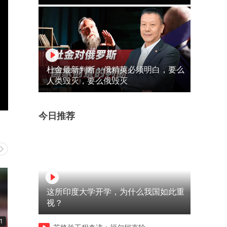
杜金最新判断：俄精英必须明白，要么
人类毁灭，要么俄毁灭
今日推荐
这所印度大学开学，为什么我国如此重
视？
1
01:14
00:56