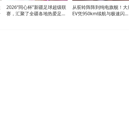
天
2026“同心杯”新疆足球超级联
从驼铃阵阵到纯电旗舰！大
号
赛，汇聚了全疆各地热爱足球
EV凭950km续航与极速闪
的健儿
充，硬核续写丝路传奇