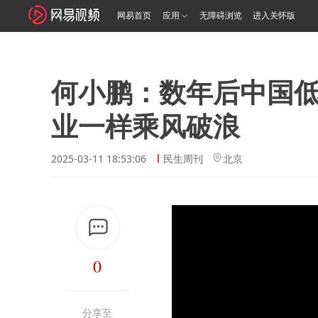
网易首页
应用
无障碍浏览
进入关怀版
何小鹏：数年后中国
业一样乘风破浪
2025-03-11 18:53:06
民生周刊
北京
0
分享至