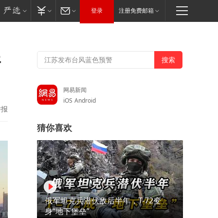
登录
注册免费邮箱
普
网易新闻
iOS
Android
举报
猜你喜欢
俄军坦克兵潜伏敌后半年，T-72变
身“地下堡垒”