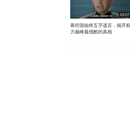
03:57
蒋经国临终五字遗言，揭开
力巅峰最残酷的真相