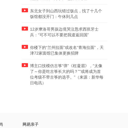
东北女子到山西玩错过饭点，找了十几个
饭馆都没开门：午休到几点
12岁摩洛哥男孩边境哭泣恳求西班牙士
兵：“可不可以不要把我遣返回国”
你楼下的“兰州拉面”或改名“青海拉面”，天
津72家面馆已集体更换招牌
博主口技模仿古筝“弹”《枉凝眉》，“太像
了～你是吃古筝长大的吗？”“或将成为首
位考级不带古筝的选手。”（来源：新华每
日电讯）
尚
网易亲子