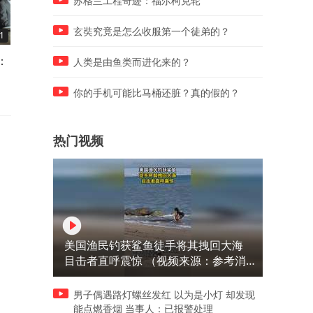
苏格兰工程奇迹：福尔柯克轮
玄奘究竟是怎么收服第一个徒弟的？
1
03:51
03:36
：
测绘专家拒绝国民党高薪，留
94岁还在化疗的她，77年前
人类是由鱼类而进化来的？
在大陆画出进军西藏的眼睛
计的丝巾却惊艳了世界
你的手机可能比马桶还脏？真的假的？
热门视频
美国渔民钓获鲨鱼徒手将其拽回大海
目击者直呼震惊 （视频来源：参考消
息）
男子偶遇路灯螺丝发红 以为是小灯 却发现
能点燃香烟 当事人：已报警处理