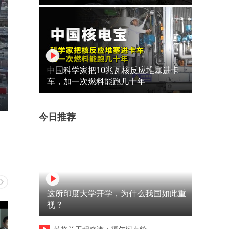
中国科学家把10兆瓦核反应堆塞进卡
车，加一次燃料能跑几十年
今日推荐
这所印度大学开学，为什么我国如此重
视？