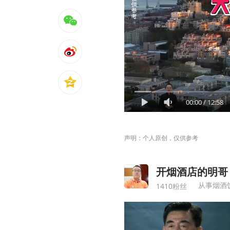
00:00
/
12:58
声明：个人原创，仅供参考
开烟酒店的明哥
从事烟酒
1410粉丝