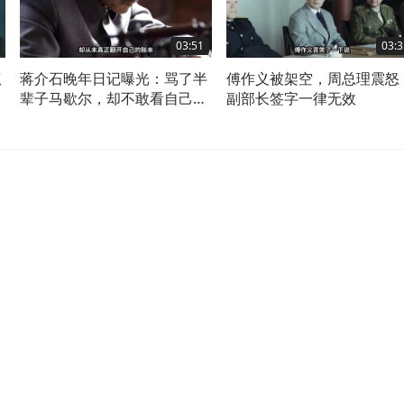
03:51
03:3
权
蒋介石晚年日记曝光：骂了半
傅作义被架空，周总理震怒
辈子马歇尔，却不敢看自己的
副部长签字一律无效
账本