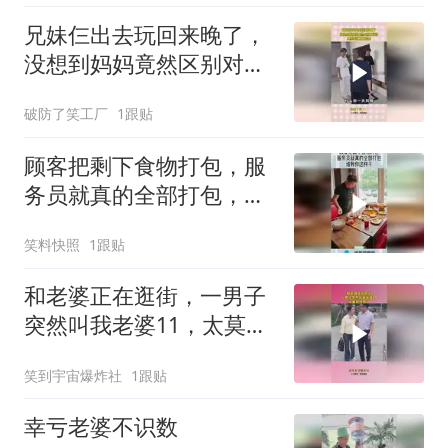
兄妹仨出去玩回来晚了，
没想到妈妈竟然区别对
待，典型的重女轻男
破防了笑工厂
1跟贴
顾客把剩下食物打包，服
务员就真的全部打包，谁
教你这样干！
笑料快照
1跟贴
和老婆正在逛街，一男子
突然叫我老婆11，太莫名
其妙了
笑到宇宙爆炸社
1跟贴
幸亏老婆不识数