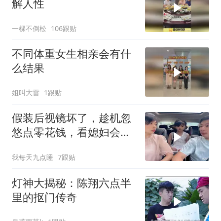
解人性
一棵不倒松
106跟贴
不同体重女生相亲会有什
么结果
姐叫大雷
1跟贴
假装后视镜坏了，趁机忽
悠点零花钱，看媳妇会不
会给
我每天九点睡
7跟贴
灯神大揭秘：陈翔六点半
里的抠门传奇