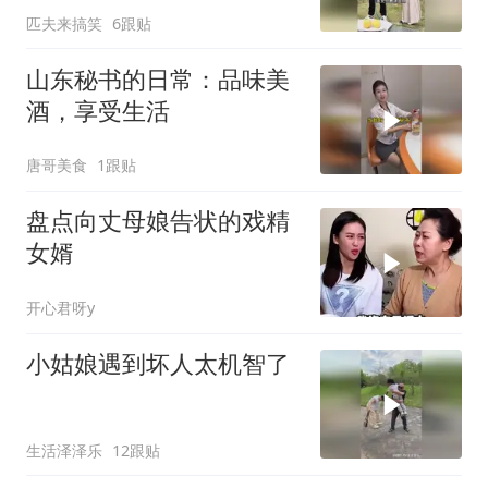
匹夫来搞笑
6跟贴
山东秘书的日常：品味美
酒，享受生活
唐哥美食
1跟贴
盘点向丈母娘告状的戏精
女婿
开心君呀y
小姑娘遇到坏人太机智了
生活泽泽乐
12跟贴