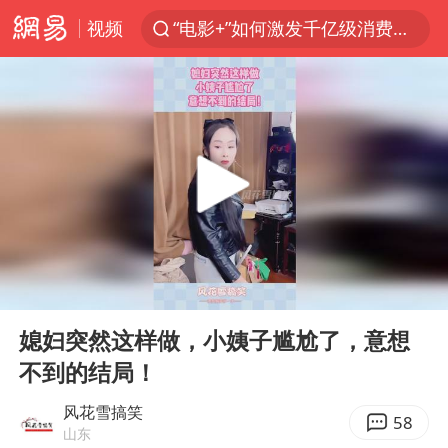
视频
“电影+”如何激发千亿级消费新活力？
日本试射“战斧”导弹，国防部回应
东航：国内客票提前14天免费退改
台风白海豚中心风力增强
向鹏0-3不敌张本智和
四川宜宾市高县4.9级地震致1人死亡
超颖电子拟投资20.86亿建设新项目
00:00
00:11
“新疆阿勒泰八月能滑雪”不实
Play
Ent
full
刘国正说向鹏打得很窝囊
媳妇突然这样做，小姨子尴尬了，意想
不到的结局！
我国外贸延续良好增长态势
陈幸同晋级WTT横滨冠军赛8强
风花雪搞笑
58
山东