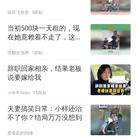
家叫来兄弟群殴
搞笑飞鱼剪
4跟贴
当初500块一天租的，现
在她竟赖着不走了，这可
如何是好？
笑翻全场秀
1跟贴
辞职回家相亲，结果老板
说要嫁给我
小年年Nian
15跟贴
夫妻搞笑日常：小样还治
不了你？结局万万没想到
爱看剧的阿峰