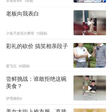
皇甫雨荨k
1跟贴
老板向我表白
小兔子发现大事情
10跟贴
彩礼的砍价 搞笑相亲段子
栗飞沉
43跟贴
尝鲜挑战：谁敢拒绝这碗
美食？
伊雪绫纱e
美女大街上抢衣服，直接