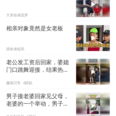
大美临城追梦
相亲对象竟然是女老板
摸鱼佬临风
老公发工资后回家，婆媳
门口跳舞迎接，结果热脸
贴冷屁股！
趣闹日常
4跟贴
男子接老婆回家见父母，
老婆的一个举动，男子全
明白了！