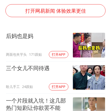
宇树科技中一签需缴款7.54万元
国防部：中国军队坚决反制任何闹海挑衅图谋
打开网易新闻 体验效果更佳
百花奖开幕式
广东雷州通报特教老师招聘违规事件
后妈也是妈
两名乘客在飞机上因调节座椅起冲突
女儿为争财产堵门阻挠父亲出殡
两面包夹芋头
171跟贴
打开APP
夯实基础开新局
三个女儿不同待遇
盼儿手工
24跟贴
打开APP
一个片段就入坑！这几部
热门短剧让你欲罢不能