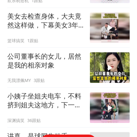
欢乐制造机
1跟贴
美女去检查身体，大夫竟
然这样做，下幕美女3年
抬不起头
篮球搞笑
1跟贴
公司董事长的女儿，居然
是我的相亲对象
无我漂佩MY
3跟贴
小姨子坐姐夫电车，不料
挤到姐夫这地方，下一幕
姐夫太疼了
深渊搞笑
36跟贴
讲真，是球网先动手