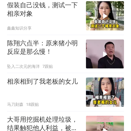
假装自己没钱，测试一下
相亲对象
鑫鑫知识分享
陈翔六点半：原来猪小明
反应是那么慢！
坠入二次元的海洋
7跟贴
相亲相到了我老板的女儿
马刀刻森
18跟贴
大哥用挖掘机处理垃圾，
结果触犯他人利益，被人