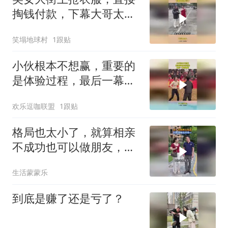
掏钱付款，下幕大哥太亏
了
笑塌地球村
1跟贴
小伙根本不想赢，重要的
是体验过程，最后一幕看
傻眼
欢乐逗咖联盟
1跟贴
格局也太小了，就算相亲
不成功也可以做朋友，活
该单身！
生活蒙蒙乐
到底是赚了还是亏了？