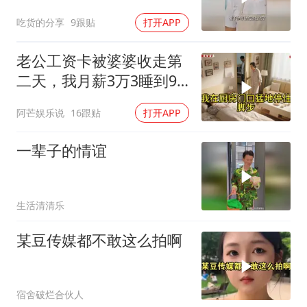
吃货的分享
9跟贴
打开APP
老公工资卡被婆婆收走第
二天，我月薪3万3睡到9
点没起来，婆婆推门问我
阿芒娱乐说
16跟贴
打开APP
怎么没做早饭
一辈子的情谊
生活清清乐
某豆传媒都不敢这么拍啊
宿舍破烂合伙人