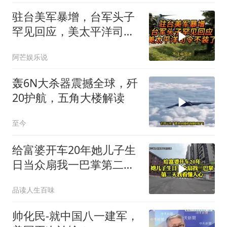
驻台美军暴增，台军头子
罕见回应，美太平洋司令
不装了！
阿芒娱乐说
轰6N大杀器震撼全球，歼
20护航，五角大楼解读
至今
给富婆开车20年她儿子生
日当众扇我一巴掌第二天
我看懂人心
品读人生百味
帅化民-就中国八一建军，