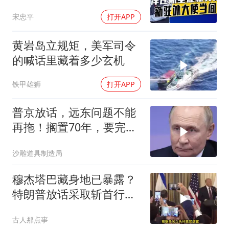
援乌国，黔驴技穷
宋忠平
打开APP
黄岩岛立规矩，美军司令
的喊话里藏着多少玄机
铁甲雄狮
打开APP
普京放话，远东问题不能
再拖！搁置70年，要完成
斯大林的未
沙雕道具制造局
穆杰塔巴藏身地已暴露？
特朗普放话采取斩首行
动，美军机又被击落
古人那点事