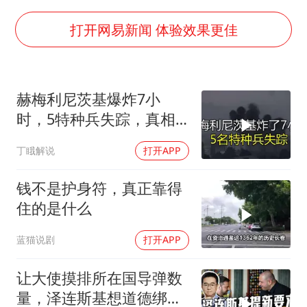
老中医：立秋后养心是关键
国防部：中国军队坚决反制任何闹海挑衅图谋
打开网易新闻 体验效果更佳
我国外贸延续良好增长态势
东航：国内客票提前14天免费退改
赫梅利尼茨基爆炸7小
欧阳娜娜窦靖童好搭
时，5特种兵失踪，真相
夯实基础开新局
远超想象
丁睋解说
打开APP
钱不是护身符，真正靠得
住的是什么
蓝猫说剧
打开APP
让大使摸排所在国导弹数
量，泽连斯基想道德绑架