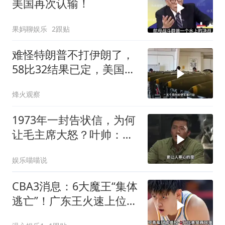
美国再次认输！
果妈聊娱乐
2跟贴
难怪特朗普不打伊朗了，
58比32结果已定，美国专
家：一个时代结束
烽火观察
1973年一封告状信，为何
让毛主席大怒？叶帅：杀
一儆百！
娱乐喵喵说
CBA3消息：6大魔王“集体
逃亡”！广东王火速上位，
王牌锋线回归