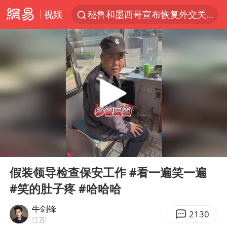
视频
秘鲁和墨西哥宣布恢复外交关系
沙特土耳其巴基斯坦签署共同防务协议
中医教你一招提升气血
全球首个长时储能一体化产业园量产
四川宜宾市高县4.9级地震致1人死亡
胜宏科技：股票交易异常波动
中巨芯：上半年归母净利润1405.77万元
00:00
01:30
美股存储板块集体大跌
Play
Ent
full
U17国足点球大战淘汰河床晋级决赛
假装领导检查保安工作 #看一遍笑一遍
#笑的肚子疼 #哈哈哈
百花奖开幕式
38岁演员求职万岁山NPC成功
牛剑锋
2130
江苏