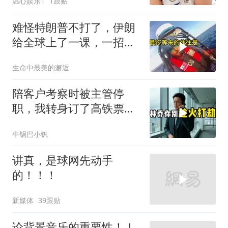
温心娱乐1
1跟贴
难怪特朗普不打了，伊朗
给全球上了一课，一招吃
定美国，迎来转折
生命中最美的邂逅
陪客户考察时被主管停
职，我转身订了高铁票。
2小时后总监急疯了：12
牛锅巴小钒
亿合同没你根本签不了
讲真，是球网先动手
的！！！
新媒体
39跟贴
论背景音乐的重要性！！