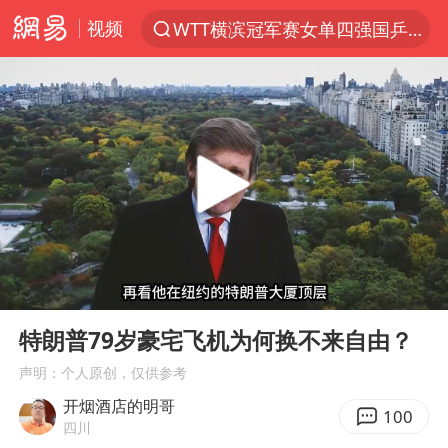
视频
WTT横滨冠军赛女单四强国乒占三席
光影经济撬动暑期消费新蓝海
拜登癌症已扩散
白海豚登陆前还将加强
浙江省发出今年第2号指挥长令
河南刑案嫌犯被抓 逃窜时伤害多人
情侣在平潭拍日出时坠崖致一死一伤
00:00
05:48
选专业别因“热门”窄化“热爱”
Play
Ent
full
三警齐发！多地10级以上雷暴大风
特朗普79岁豪宅飞机为何换不来自由？
央视新主播李秋莹孙亚鹏亮相
声明：个人原创，仅供参考
开烟酒店的明哥
大V：马科斯把路走绝了
100
四川