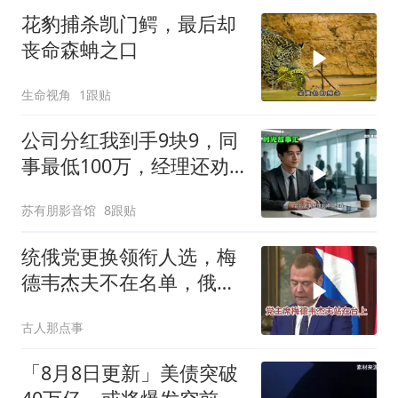
花豹捕杀凯门鳄，最后却
丧命森蚺之口
生命视角
1跟贴
公司分红我到手9块9，同
事最低100万，经理还劝
我续签，我笑了：不签了
苏有朋影音馆
8跟贴
统俄党更换领衔人选，梅
德韦杰夫不在名单，俄政
坛释放出什么信号？
古人那点事
「8月8日更新」美债突破