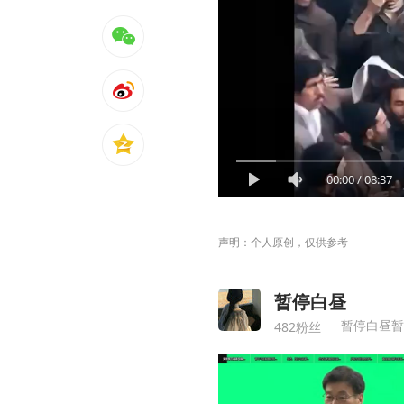
00:00
/
08:37
声明：个人原创，仅供参考
暂停白昼
暂停白昼暂
482粉丝