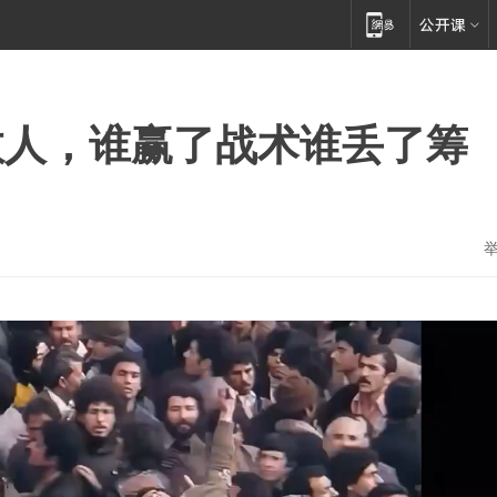
救人，谁赢了战术谁丢了筹