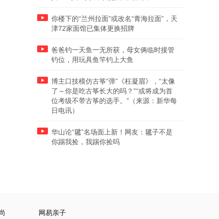
你楼下的“兰州拉面”或改名“青海拉面”，天
津72家面馆已集体更换招牌
爸爸钓一天鱼一无所获，母女俩临时接管
钓位，用玩具鱼竿钓上大鱼
博主口技模仿古筝“弹”《枉凝眉》，“太像
了～你是吃古筝长大的吗？”“或将成为首
位考级不带古筝的选手。”（来源：新华每
日电讯）
华山论“毽”名场面上新！网友：毽子不是
你踢我捡，我踢你捡吗
尚
网易亲子