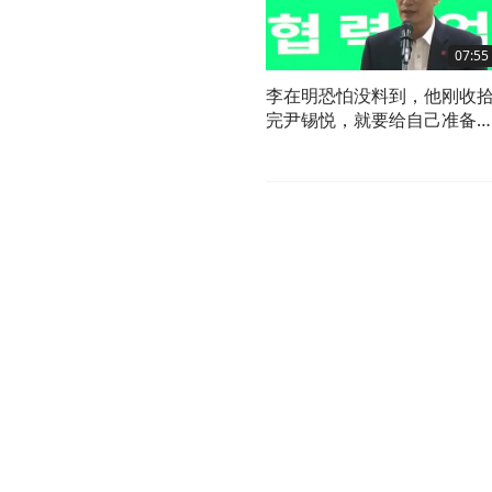
07:55
李在明恐怕没料到，他刚收
完尹锡悦，就要给自己准备
路了？