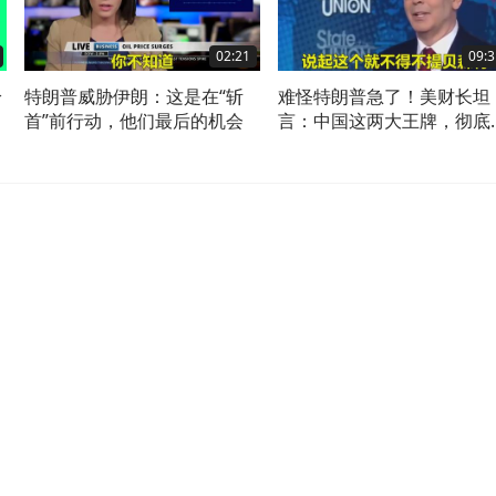
02:21
09:3
拾
特朗普威胁伊朗：这是在“斩
难怪特朗普急了！美财长坦
后
首”前行动，他们最后的机会
言：中国这两大王牌，彻底
死美国咽喉