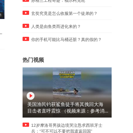
苏格兰工程奇迹：福尔柯克轮
玄奘究竟是怎么收服第一个徒弟的？
1
06:18
08:09
基辅遭袭防御失效，乌紧急求
湖北省十二艘城市命名舰艇
人类是由鱼类而进化来的？
锁
援马斯克冷眼旁观
队亮相
你的手机可能比马桶还脏？真的假的？
热门视频
美国渔民钓获鲨鱼徒手将其拽回大海
目击者直呼震惊 （视频来源：参考消
息）
12岁摩洛哥男孩边境哭泣恳求西班牙士
兵：“可不可以不要把我遣返回国”