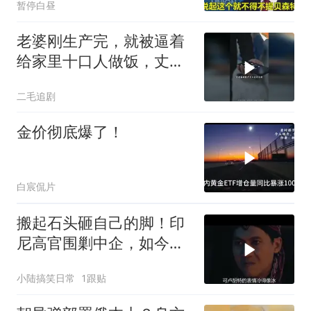
暂停白昼
老婆刚生产完，就被逼着
给家里十口人做饭，丈夫
傻眼了！
二毛追剧
金价彻底爆了！
白宸侃片
搬起石头砸自己的脚！印
尼高官围剿中企，如今烂
摊子没人收
小陆搞笑日常
1跟贴