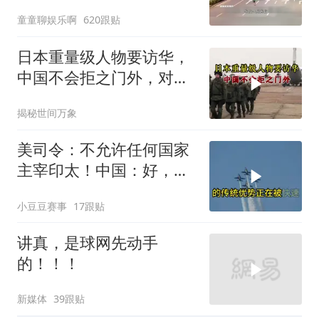
路为什么如此猖獗
童童聊娱乐啊
620跟贴
日本重量级人物要访华，
中国不会拒之门外，对日
本公事公办就够了
揭秘世间万象
美司令：不允许任何国家
主宰印太！中国：好，轰
6N就挂一枚弹升空
小豆豆赛事
17跟贴
讲真，是球网先动手
的！！！
新媒体
39跟贴