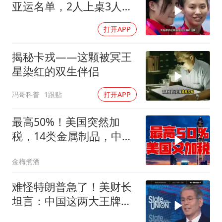
亚运名单，2人上桌3人下
桌，全红婵
打开APP
揭秘卡戎——这颗被冥王
星染红的双生伴侣
冯哥科普
1跟贴
打开APP
最高50%！美国突然加
税，14类金属制品，中国
机电首当其冲
金梅煮酒
难怪特朗普急了！美财长
坦言：中国这两大王牌，
彻底锁死美国咽喉