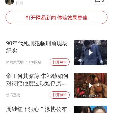
陈幸同晋级WTT横滨冠军赛8强
0
四川
宇树科技中一签需缴款7.54万元
打开网易新闻 体验效果更佳
国防部：中国军队坚决反制任何闹海挑衅图谋
百花奖开幕式
广东雷州通报特教老师招聘违规事件
90年代死刑犯临刑前现场
两名乘客在飞机上因调节座椅起冲突
纪实
女儿为争财产堵门阻挠父亲出殡
体娱大聪明
1320跟贴
打开APP
夯实基础开新局
帝王何其凉薄 朱祁镇如何
对待陪他度过艰难俘虏生
涯的袁彬
朝话熹史
打开APP
周继红下狠心？泳协公布