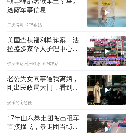
朝导弹部署俄本土？乌方
透露军事信息
二虎涛哥
295跟贴
美国查获福利欺诈案！法
拉盛多家华人护理中心欺
诈7亿美元福利！
佛罗里达州张司令
624跟贴
老公为女同事逼我离婚，
刚出民政局大门，看到我
上了省长爸爸的专车
娱乐的宅急便
17年山东暴走团被出租车
直接撞飞，暴走团当街拦