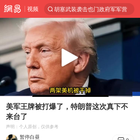
视频
胡塞武装袭击也门政府军军营
“电影+”如何激发千亿级消费新活力？
日本试射“战斧”导弹，国防部回应
东航：国内客票提前14天免费退改
台风白海豚中心风力增强
向鹏0-3不敌张本智和
四川宜宾市高县4.9级地震致1人死亡
00:00
06:16
超颖电子拟投资20.86亿建设新项目
Play
Ent
full
“新疆阿勒泰八月能滑雪”不实
美军王牌被打爆了，特朗普这次真下不
来台了
刘国正说向鹏打得很窝囊
声明：个人原创，仅供参考
我国外贸延续良好增长态势
暂停白昼