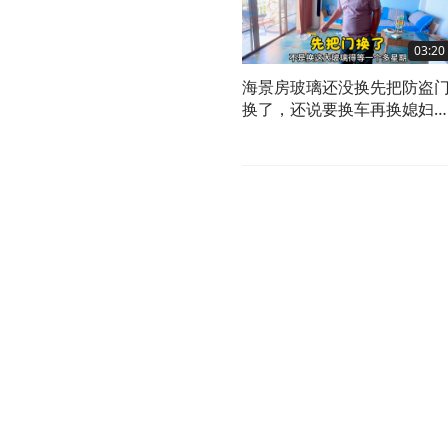
03:20
海景房玻璃还没换先把防盗
换了，还说要换车再换媳妇
真飘啊！