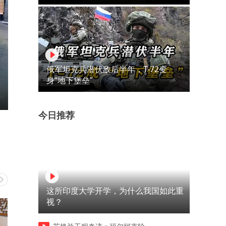
俄军坦克兵潜伏敌后半年，T-72变
身“地下堡垒”
今日推荐
这所印度大学开学，为什么我国如此重
视？