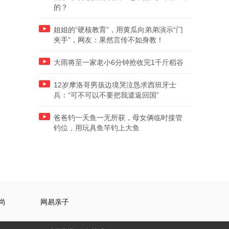
的？
姐姐的“硬核教育”，用黄瓜向弟弟演示“门
夹手”，网友：果然言传不如身教！
大雨将至一家老小6分钟抢收完1千斤稻谷
12岁摩洛哥男孩边境哭泣恳求西班牙士
兵：“可不可以不要把我遣返回国”
爸爸钓一天鱼一无所获，母女俩临时接管
钓位，用玩具鱼竿钓上大鱼
尚
网易亲子