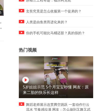
苏格兰工程奇迹：福尔柯克轮
玄奘究竟是怎么收服第一个徒弟的？
5
05:58
04:17
，
去小院儿看公婆，爷爷奶奶一
在北京入住一年的新房，看
人类是由鱼类而进化来的？
儿
见孙子喜笑颜开，儿子儿媳靠
亏了多少钱，一直播就爱跟
边站吧！
友较劲！
你的手机可能比马桶还脏？真的假的？
热门视频
5岁姐姐示范 5个月宝宝秒懂 网友：原
来二胎的快乐长这样
舞蹈老师展示连贯腾空跳跃 一套动作行云
流水 节奏感拉满 网友：怎么做到又舞又武