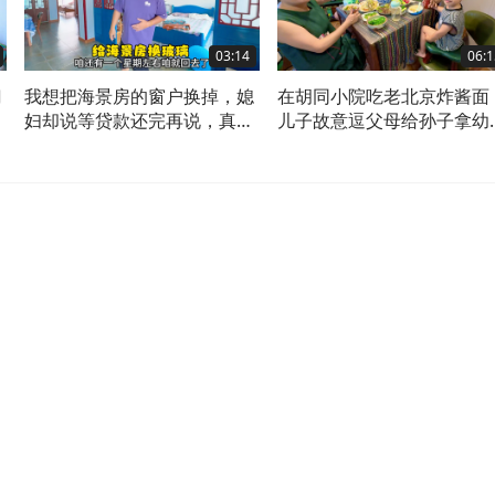
03:14
06:1
门
我想把海景房的窗户换掉，媳
在胡同小院吃老北京炸酱面
，
妇却说等贷款还完再说，真不
儿子故意逗父母给孙子拿幼
会享受啊
园学费！